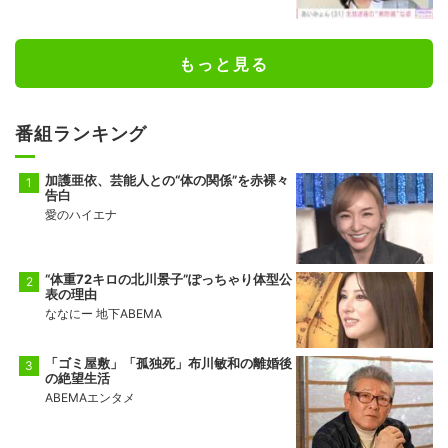
もっと見る
番組ランキング
加護亜依、芸能人との“体の関係”を赤裸々
告白
愛のハイエナ
“体重72キロの北川景子”ぽっちゃり体型公
表の理由
ななにー 地下ABEMA
「ゴミ屋敷」「孤独死」布川敏和の離婚後
の絶望生活
ABEMAエンタメ