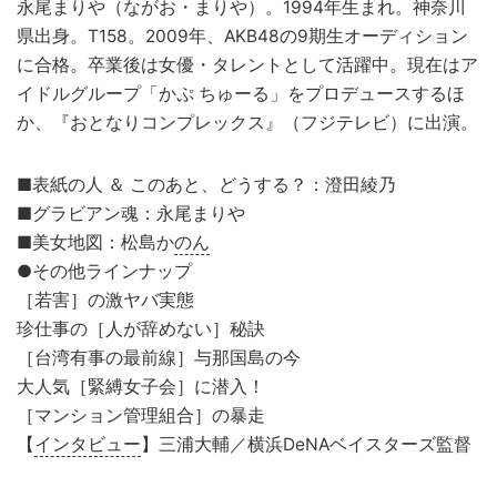
永尾まりや（ながお・まりや）。1994年生まれ。神奈川
県出身。T158。2009年、AKB48の9期生オーディション
に合格。卒業後は女優・タレントとして活躍中。現在はア
イドルグループ「かぷ ちゅーる」をプロデュースするほ
か、『おとなりコンプレックス』（フジテレビ）に出演。
■表紙の人 ＆ このあと、どうする？：澄田綾乃
■グラビアン魂：永尾まりや
■美女地図：松島か
のん
●その他ラインナップ
［若害］の激ヤバ実態
珍仕事の［人が辞めない］秘訣
［台湾有事の最前線］与那国島の今
大人気［緊縛女子会］に潜入！
［マンション管理組合］の暴走
【
インタビュー
】三浦大輔／横浜DeNAベイスターズ監督