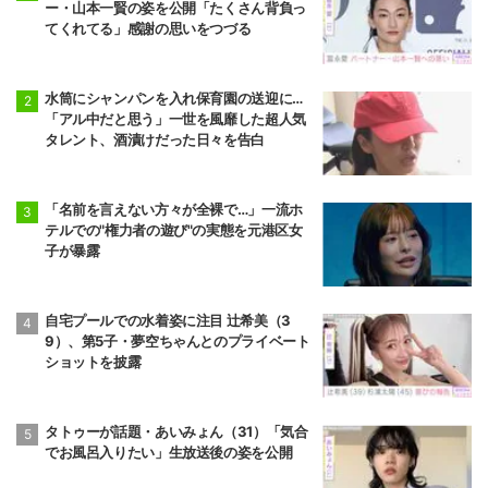
ー・山本一賢の姿を公開「たくさん背負っ
てくれてる」感謝の思いをつづる
水筒にシャンパンを入れ保育園の送迎に…
「アル中だと思う」一世を風靡した超人気
タレント、酒漬けだった日々を告白
「名前を言えない方々が全裸で…」一流ホ
テルでの"権力者の遊び"の実態を元港区女
子が暴露
自宅プールでの水着姿に注目 辻希美（3
9）、第5子・夢空ちゃんとのプライベート
ショットを披露
タトゥーが話題・あいみょん（31）「気合
でお風呂入りたい」生放送後の姿を公開