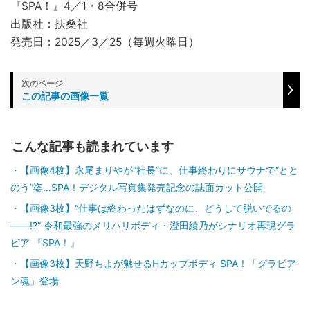
『SPA！』4／1・8合併号
出版社：扶桑社
発売日：2025／3／25（毎週火曜日）
この記事の画像一覧
こんな記事も読まれています
【画像4枚】永尾まりやが“社長”に、仕事終わりにサウナで“とと
のう”姿…SPA！デジタル写真集発売記念の誌面カット公開
【画像3枚】“仕事は終わったはずなのに、どうして脱いでるの
――!?” 令和最強のメリハリボディ・澄田綾乃がシナリオ再現グラ
ビア 『SPA！』
【画像3枚】天野ちよが魅せるHカップボディ SPA！「グラビア
ン魂」登場