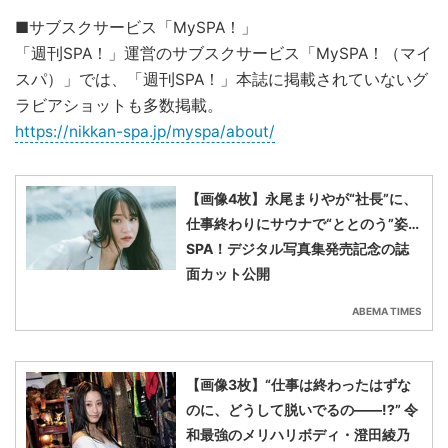
■サブスクサービス「MySPA！」
「週刊SPA！」運営のサブスクサービス「MySPA！（マイ
スパ）」では、「週刊SPA！」本誌に掲載されていないグ
ラビアショットも多数掲載。
https://nikkan-spa.jp/myspa/about/
【画像4枚】永尾まりやが“社長”に、
仕事終わりにサウナで“ととのう”姿…
SPA！デジタル写真集発売記念の誌
面カット公開
ABEMA TIMES
【画像3枚】“仕事は終わったはずな
のに、どうして脱いでるの――!?” 令
和最強のメリハリボディ・澄田綾乃