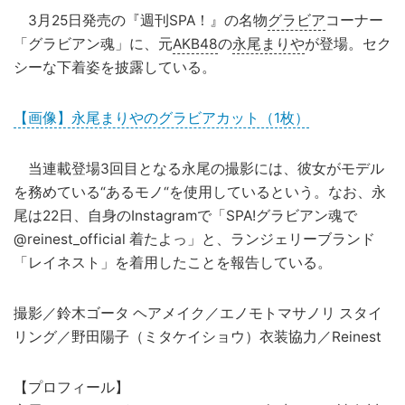
3月25日発売の『週刊SPA！』の名物
グラビア
コーナー
「グラビアン魂」に、元
AKB48
の
永尾まりや
が登場。セク
シーな下着姿を披露している。
【画像】永尾まりやのグラビアカット（1枚）
当連載登場3回目となる永尾の撮影には、彼女がモデル
を務めている“あるモノ“を使用しているという。なお、永
尾は22日、自身のInstagramで「SPA!グラビアン魂で
@reinest_official 着たよっ」と、ランジェリーブランド
「レイネスト」を着用したことを報告している。
撮影／鈴木ゴータ ヘアメイク／エノモトマサノリ スタイ
リング／野田陽子（ミタケイショウ）衣装協力／Reinest
【プロフィール】