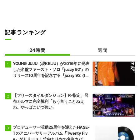
記事ランキング
24時間
週間
YOUNG JUJU（現KEIJU）が2016年に発表
した名盤ファースト・ソロ『juzzy 92'』の
リリース10周年を記念する『juzzy 92' (10t
h Anniversary Edition)』が2枚組Orange
Color Vinyl／帯付き見開きジャケット／完
全限定プレスのアナログ盤でリリース。
【フリースタイルダンジョン】R-指定、呂
布カルマに完全勝利「もう言うことねえ
わ。やっぱこいつ強い」
プロデューサー活動25周年を迎えたHASE-
Tのアニバーサリーアルバム『Twenty Fiv
e』がリリース！竹内まりやの名曲カバ