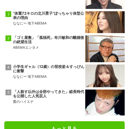
“体重72キロの北川景子”ぽっちゃり体型公
表の理由
ななにー 地下ABEMA
「ゴミ屋敷」「孤独死」布川敏和の離婚後
の絶望生活
ABEMAエンタメ
小学生ギャル（12歳）の登校姿＆すっぴん
に衝撃
ななにー 地下ABEMA
「人殺す以外は全部やってきた」総長時代
を公開した人気芸人
愛のハイエナ
もっと見る