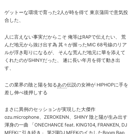
ゲットーな環境で育った2人が時を得て 東京蒲田で意気投
合した、
人に言えない事実だからこそ 俺等はRAPで伝えたい、 荒
んだ地元から抜け出す為 其々が握ったMIC 68号線のリア
ルが浮き彫りになるが、 そんな荒んだ地元に華を添えて
くれたのがSHINYだった、 遂に長い年月を得て動き出
す、
この業界の陰と陽を知る
あの
伝説の女神が HIPHOPに手を
差し伸べ後押しする
まさに異例のセッションが実現した大傑作
ozu.microphone、ZEROKENN、SHINY 陰と陽が生み出す
渾身の一曲 「ONECHANCE feat. KING104, FRANKEN, DJ
MEEKに引き続き」 第2弾DJ MEEKのイカしたBoom Bap