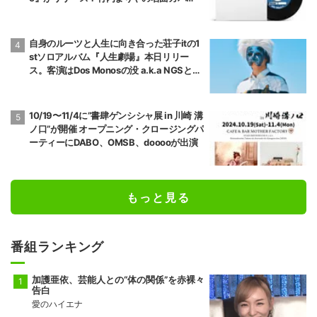
ー”プラスティック・ラブ”の激レアなテス
ト盤7インチがP-VINE SHOP限定で本日よ
り発売！
自身のルーツと人生に向き合った荘子itの1
stソロアルバム『人生劇場』本日リリー
ス。客演はDos Monosの没 a.k.a NGSとTa
iTanのみ。
10/19〜11/4に”書肆ゲンシシャ展 in 川崎 溝
ノ口”が開催 オープニング・クロージングパ
ーティーにDABO、OMSB、dooooが出演
もっと見る
番組ランキング
加護亜依、芸能人との“体の関係”を赤裸々
告白
愛のハイエナ