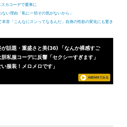
ニスカコーデで愛車に
わない理由「私に一切その気がないから」
いて本音「こんなにスンってなるんだ」自身の性欲の変化にも驚き
が話題・重盛さと美(36) 「なんか裸感すご
大胆私服コーデに反響「セクシーすぎます」
ごい服装！メロメロです」
ABEMAでみる