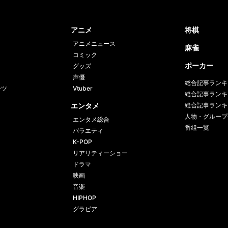
Face
Twi
book
er
アニメ
将棋
アニメニュース
麻雀
コミック
ポーカー
グッズ
声優
総合記事ランキ
ーツ
Vtuber
総合記事ランキ
エンタメ
総合記事ランキ
人物・グループ
エンタメ総合
番組一覧
バラエティ
K-POP
リアリティーショー
ドラマ
映画
音楽
HIPHOP
グラビア