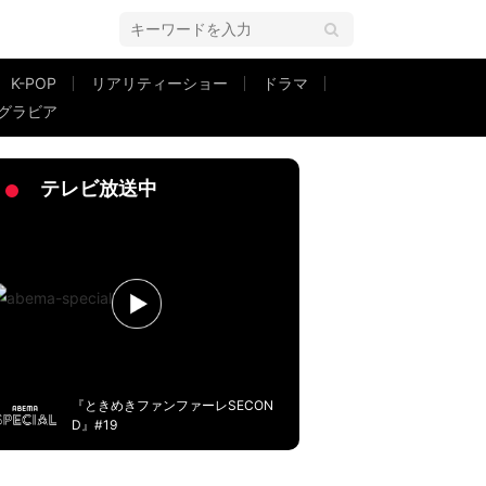
K-POP
リアリティーショー
ドラマ
グラビア
響「セクシーすぎます」「すごい服装！メロメロです」
テレビ放送中
『ときめきファンファーレSECON
D』#19