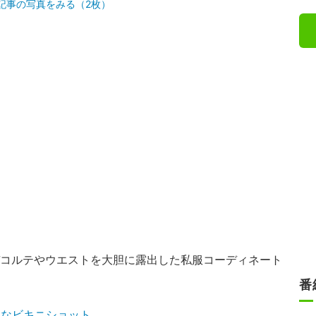
記事の写真をみる（2枚）
デコルテやウエストを大胆に露出した私服コーディネート
番
わなビキニショット