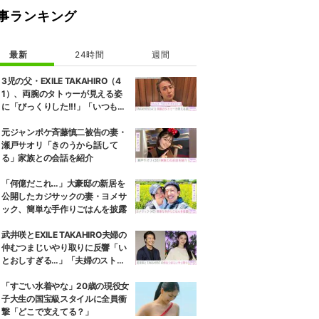
事ランキング
最新
24時間
週間
3児の父・EXILE TAKAHIRO（4
1）、両腕のタトゥーが見える姿
に「びっくりした!!!」「いつもと
また違ったTAKAHIROさん」など
の反響
元ジャンポケ斉藤慎二被告の妻・
瀬戸サオリ「きのうから話して
る」家族との会話を紹介
「何億だこれ…」大豪邸の新居を
公開したカジサックの妻・ヨメサ
ック、簡単な手作りごはんを披露
武井咲とEXILE TAKAHIRO夫婦の
仲むつまじいやり取りに反響「い
とおしすぎる…」「夫婦のストー
リーほんと好き」
「すごい水着やな」20歳の現役女
子大生の国宝級スタイルに全員衝
撃「どこで支えてる？」