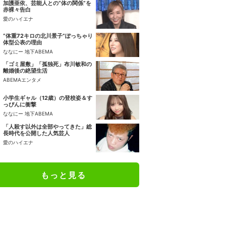
加護亜依、芸能人との“体の関係”を
赤裸々告白
愛のハイエナ
“体重72キロの北川景子”ぽっちゃり
体型公表の理由
ななにー 地下ABEMA
「ゴミ屋敷」「孤独死」布川敏和の
離婚後の絶望生活
ABEMAエンタメ
小学生ギャル（12歳）の登校姿＆す
っぴんに衝撃
ななにー 地下ABEMA
「人殺す以外は全部やってきた」総
長時代を公開した人気芸人
愛のハイエナ
もっと見る