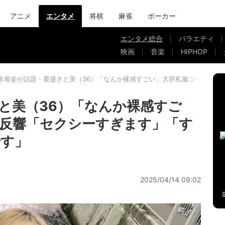
アニメ
エンタメ
将棋
麻雀
ポーカー
エンタメ総合
バラエティ
映画
音楽
HIPHOP
水着姿が話題・重盛さと美（36）「なんか裸感すごい」大胆私服コーデに反
と美（36）「なんか裸感すご
反響「セクシーすぎます」「す
です」
2025/04/14 09:02