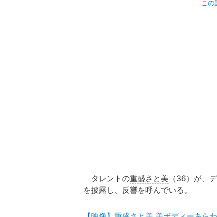
この
タレントの
重盛さと美
（36）が、
を披露し、反響を呼んでいる。
【映像】重盛さと美 美ボディーあら