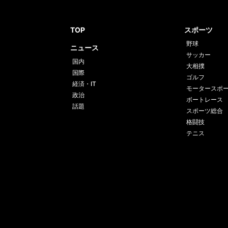
TOP
スポーツ
野球
ニュース
サッカー
国内
大相撲
国際
ゴルフ
経済・IT
モータースポ
政治
ボートレース
話題
スポーツ総合
格闘技
テニス