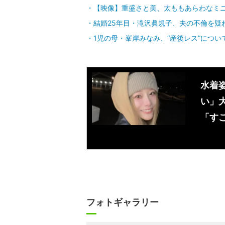
【映像】重盛さと美、太ももあらわなミ
結婚25年目・滝沢眞規子、夫の不倫を疑
1児の母・峯岸みなみ、“産後レス”につ
水着姿
い」
「す
フォトギャラリー