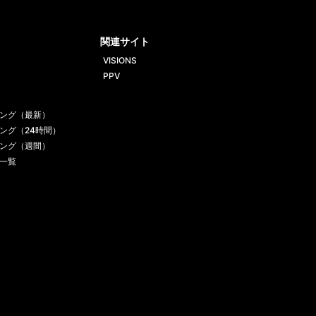
tt
Yout
Insta
ube
gram
関連サイト
VISIONS
PPV
ング（最新）
ング（24時間）
ング（週間）
一覧