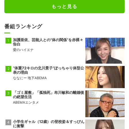
もっと見る
番組ランキング
加護亜依、芸能人との“体の関係”を赤裸々
告白
愛のハイエナ
“体重72キロの北川景子”ぽっちゃり体型公
表の理由
ななにー 地下ABEMA
「ゴミ屋敷」「孤独死」布川敏和の離婚後
の絶望生活
ABEMAエンタメ
小学生ギャル（12歳）の登校姿＆すっぴん
に衝撃