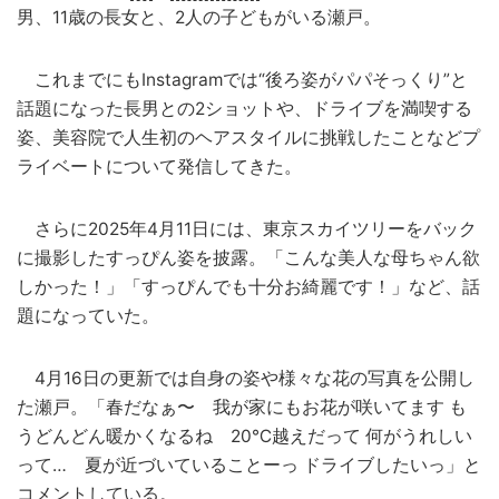
男、11歳の長女と、2人の子どもがいる瀬戸。
これまでにもInstagramでは“後ろ姿がパパそっくり”と
話題になった長男との2ショットや、ドライブを満喫する
姿、美容院で人生初のヘアスタイルに挑戦したことなどプ
ライベートについて発信してきた。
さらに2025年4月11日には、東京スカイツリーをバック
に撮影したすっぴん姿を披露。「こんな美人な母ちゃん欲
しかった！」「すっぴんでも十分お綺麗です！」など、話
題になっていた。
4月16日の更新では自身の姿や様々な花の写真を公開し
た瀬戸。「春だなぁ〜 我が家にもお花が咲いてます も
うどんどん暖かくなるね 20℃越えだって 何がうれしい
って… 夏が近づいていることーっ ドライブしたいっ」と
コメントしている。