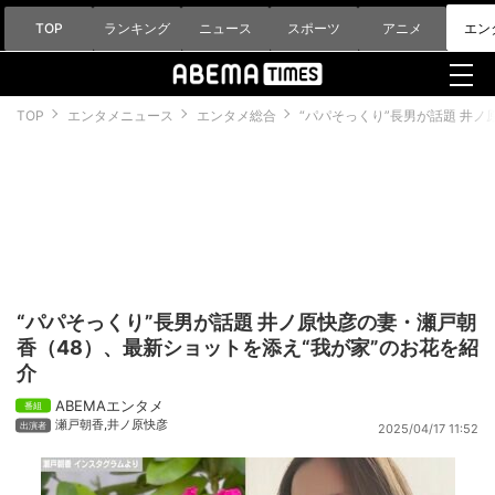
TOP
ランキング
ニュース
スポーツ
アニメ
エン
TOP
エンタメニュース
エンタメ総合
“パパそっくり”長男が話題 井
“パパそっくり”長男が話題 井ノ原快彦の妻・瀬戸朝
香（48）、最新ショットを添え“我が家”のお花を紹
介
ABEMAエンタメ
瀬戸朝香
,
井ノ原快彦
2025/04/17 11:52