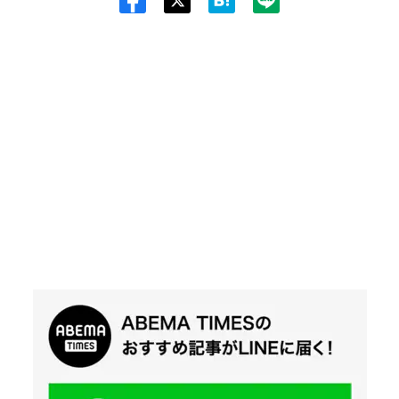
Twit
ter