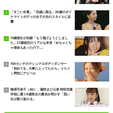
純も絶句
「すごい水着」「目線に困る」20歳のダイ
ナマイトボディの女子大生のスタイルに反
響
15歳彼女が妊娠「もう逃げようとしまし
た」27歳彼氏のリアルな本音「めちゃくち
ゃ借金もあったので…」
154センチのマシュマロボディダンサー
「初めてを…大事にとってたから」イケメ
ン男性にアピール
柳原可奈子（40）、脳性まひ公表 特別支援
学校に通う6歳長女の夏休み明かす「思い
出が振り返れる」