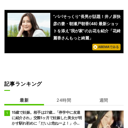
“パパそっくり”長男が話題！井ノ原快
彦の妻・朝瀬戸朝香(48) 最新ショッ
トを添え“我が家”のお花を紹介「花綺
麗香さんもっと綺麗」
ABEMAでみる
記事ランキング
最新
24時間
週間
15歳で妊娠。相手は27歳…「停学中に友達
に紹介され」交際1ヶ月で妊娠した美女が明
かす馴れ初めに「だいぶ危ねーよ！」小森