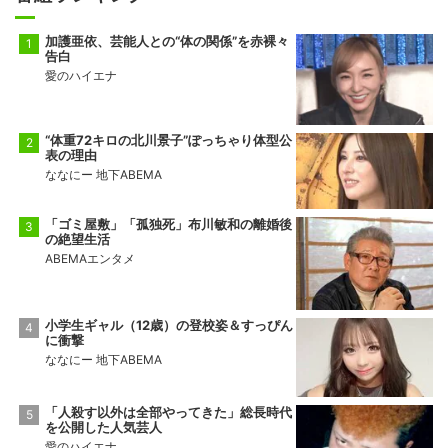
加護亜依、芸能人との“体の関係”を赤裸々
告白
愛のハイエナ
“体重72キロの北川景子”ぽっちゃり体型公
表の理由
ななにー 地下ABEMA
「ゴミ屋敷」「孤独死」布川敏和の離婚後
の絶望生活
ABEMAエンタメ
小学生ギャル（12歳）の登校姿＆すっぴん
に衝撃
ななにー 地下ABEMA
「人殺す以外は全部やってきた」総長時代
を公開した人気芸人
愛のハイエナ