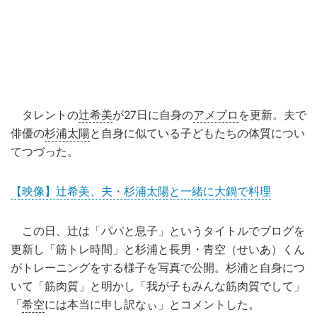
タレントの
辻希美
が27日に自身の
アメブロ
を更新。夫で
俳優の
杉浦太陽
と自身に似ている子どもたちの体質につい
てつづった。
【映像】辻希美、夫・杉浦太陽と一緒に大鍋で料理
この日、辻は「パパと息子」というタイトルでブログを
更新し「筋トレ時間」と杉浦と長男・青空（せいあ）くん
がトレーニングをする様子を写真で公開。杉浦と自身につ
いて「筋肉質」と明かし「我が子もみんな筋肉質でして」
「
希空
には本当に申し訳なぃ」とコメントした。