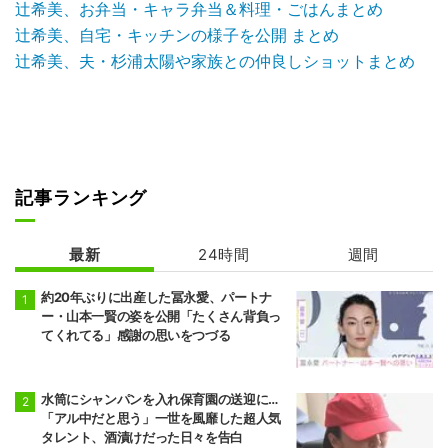
辻希美、お弁当・キャラ弁当＆料理・ごはんまとめ
辻希美、自宅・キッチンの様子を公開 まとめ
辻希美、夫・杉浦太陽や家族との仲良しショットまとめ
記事ランキング
最新
24時間
週間
約20年ぶりに出産した冨永愛、パートナ
ー・山本一賢の姿を公開「たくさん背負っ
てくれてる」感謝の思いをつづる
水筒にシャンパンを入れ保育園の送迎に…
「アル中だと思う」一世を風靡した超人気
タレント、酒漬けだった日々を告白