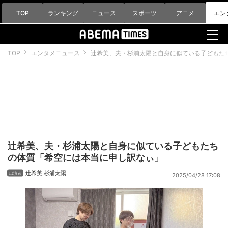
TOP
ランキング
ニュース
スポーツ
アニメ
エン
TOP
エンタメニュース
辻希美、夫・杉浦太陽と自身に似ている子どもた
辻希美、夫・杉浦太陽と自身に似ている子どもたち
の体質「希空には本当に申し訳なぃ」
辻希美
,
杉浦太陽
2025/04/28 17:08