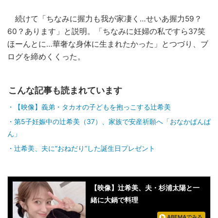
続けて「ちなみに握力も我が家凄く…せいあ握力59？
60？あります」と説明。「ちなみに妊婦の私ですら37笑
ほーんとに…華奢な身体に生まれたかった」とつづり、ブ
ログを締めくくった。
こんな記事も読まれています
【映像】義弟・タカオの子どもを抱っこする辻希美
第5子妊娠中の辻󠄀希美（37）、家族で安産祈願へ「おなかぱんぱ
ん」
辻希美、夫に“おねだり”した誕生日プレゼント
【映像】辻希美、夫・杉浦太陽と一
緒に大鍋で料理
ABEMAでみる