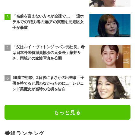
「名前を言えない方々が全裸で…」一流ホ
テルでの"権力者の遊び"の実態を元港区女
子が暴露
「父はルイ・ヴィトンジャパン元社長。母
は日本外国特派員協会の元会長」藤井サ
チ、両親との家族写真を公開
56歳で初婚、2日後にまさかの出来事「子
供を持てると思わなかったのに…」レジェ
ンド美魔女が当時の心境を告白
もっと見る
番組ランキング