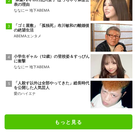
表の理由
ななにー 地下ABEMA
「ゴミ屋敷」「孤独死」布川敏和の離婚後
の絶望生活
ABEMAエンタメ
小学生ギャル（12歳）の登校姿＆すっぴん
に衝撃
ななにー 地下ABEMA
「人殺す以外は全部やってきた」総長時代
を公開した人気芸人
愛のハイエナ
もっと見る