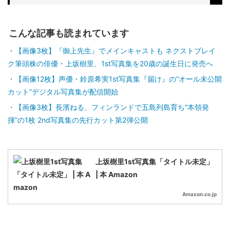
こんな記事も読まれています
【画像3枚】『御上先生』でメインキャストも ネクストブレイ
ク筆頭株の俳優・上坂樹里、1st写真集を20歳の誕生日に発売へ
【画像12枚】声優・鈴原希実1st写真集『届け』の“オール未公開
カット”デジタル写真集が配信開始
【画像3枚】長濱ねる、フィンランドで五島列島育ち“本領発
揮”の1枚 2nd写真集の先行カット第2弾公開
上坂樹里1st写真集「タイトル未定」
| 本 Amazon
Amazon.co.jp