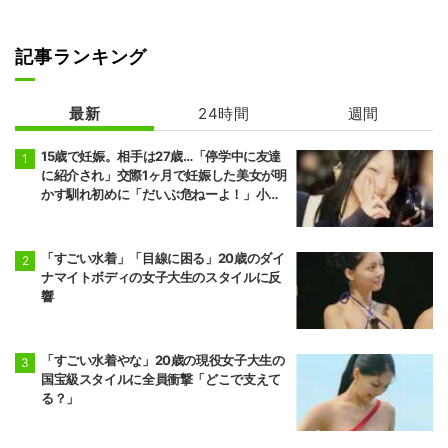
記事ランキング
最新
24時間
週間
15歳で妊娠。相手は27歳…「停学中に友達
に紹介され」交際1ヶ月で妊娠した美女が明
かす馴れ初めに「だいぶ危ねーよ！」小森
純も絶句
「すごい水着」「目線に困る」20歳のダイ
ナマイトボディの女子大生のスタイルに反
響
「すごい水着やな」20歳の現役女子大生の
国宝級スタイルに全員衝撃「どこで支えて
る？」