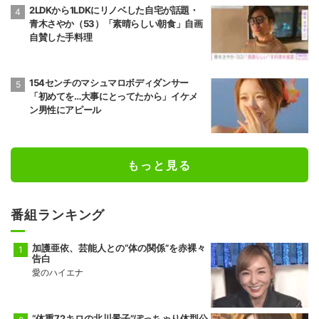
2LDKから1LDKにリノベした自宅が話題・
青木さやか（53）「素晴らしい朝食」自画
自賛した手料理
154センチのマシュマロボディダンサー
「初めてを…大事にとってたから」イケメ
ン男性にアピール
もっと見る
番組ランキング
加護亜依、芸能人との“体の関係”を赤裸々
告白
愛のハイエナ
“体重72キロの北川景子”ぽっちゃり体型公