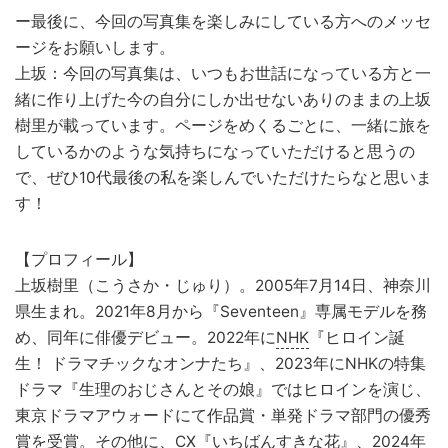
ー最後に、今回の写真集を楽しみにしている方へのメッセ
ージをお願いします。
上坂：今回の写真集は、いつもお世話になっている方と一
緒に作り上げた今の自分にしか出せないありのままの上坂
樹里が載っています。ページをめくるごとに、一緒に旅を
しているかのような気持ちになっていただけると思うの
で、ぜひ10代最後の私を楽しんでいただけたらなと思いま
す！
【プロフィール】
上坂樹里（こうさか・じゅり）。2005年7月14日、神奈川
県生まれ。2021年8月から『Seventeen』専属モデルを務
め、同年に俳優デビュー。2022年に
NHK
『ヒロイン誕
生！ ドラマチックなオンナたち』、2023年にNHKの特集
ドラマ『生理のおじさんとその娘』ではヒロインを演じ、
東京ドラマアウォードにて作品賞・単発ドラマ部門の優秀
賞を受賞。その他に、CX『いちばんすきな花』、2024年