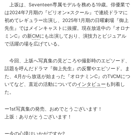
上坂は、Seventeen専属モデルを務める19歳。俳優業で
は2024年7月期の『ビリオン×スクール』で連続ドラマに
初めてレギュラー出演し、2025年1月期の日曜劇場『御上
先生』ではメインキャストに抜擢。現在放送中の『オロナ
ミンC』の新
CM
にも出演しており、演技力とビジュアル
で活躍の場を広げている。
今回、上坂へ写真集の見どころや撮影時のエピソード、
話題を呼んだドラマ『御上先生』の反響やエピソード。ま
た、4月から放送が始まった『オロナミンC』のTVCMにつ
いてなど、直近の活動についての
インタビュー
も到着し
た。
ー1st写真集の発売、おめでとうございます！
上坂：ありがとうございます！
ー今の心境はいかがですか?