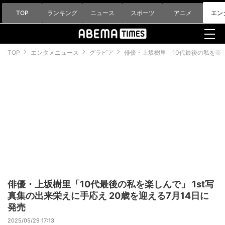
TOP
ランキング
ニュース
スポーツ
アニメ
エン
TOP
エンタメニュース
グラビア
俳優・上坂樹里「10代最後の私を楽し
俳優・上坂樹里「10代最後の私を楽しんで」 1st写
真集の出来栄えに手応え 20歳を迎える7月14日に
発売
2025/05/29 17:13