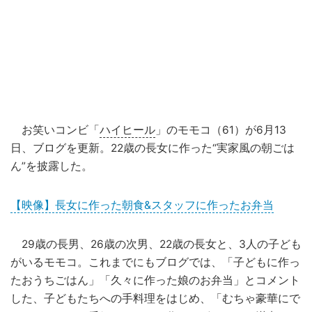
お笑いコンビ「
ハイヒール
」のモモコ（61）が6月13
日、ブログを更新。22歳の長女に作った“実家風の朝ごは
ん”を披露した。
【映像】長女に作った朝食&スタッフに作ったお弁当
29歳の長男、26歳の次男、22歳の長女と、3人の子ども
がいるモモコ。これまでにもブログでは、「子どもに作っ
たおうちごはん」「久々に作った娘のお弁当」とコメント
した、子どもたちへの手料理をはじめ、「むちゃ豪華にで