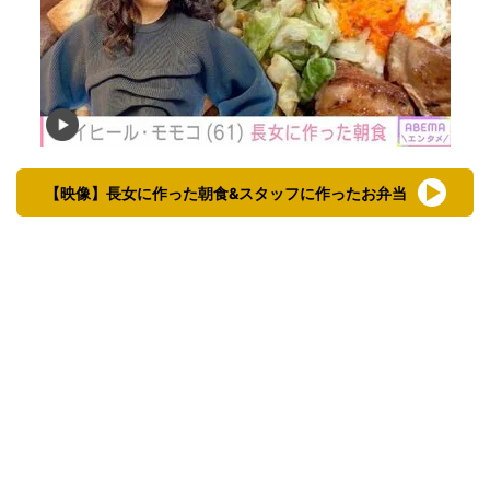
【映像】長女に作った朝食&スタッフに作ったお弁当