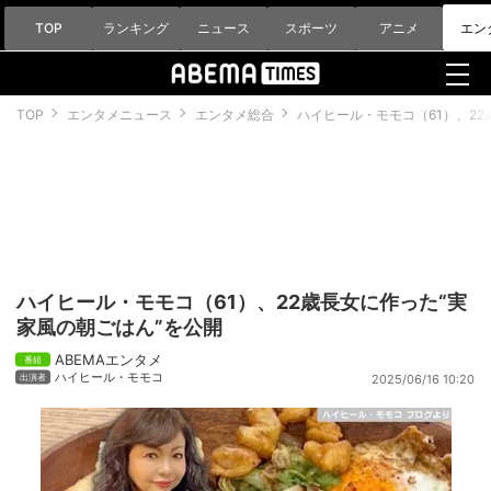
TOP
ランキング
ニュース
スポーツ
アニメ
エン
TOP
エンタメニュース
エンタメ総合
ハイヒール・モモコ（61）、22
ハイヒール・モモコ（61）、22歳長女に作った“実
家風の朝ごはん”を公開
ABEMAエンタメ
ハイヒール・モモコ
2025/06/16 10:20