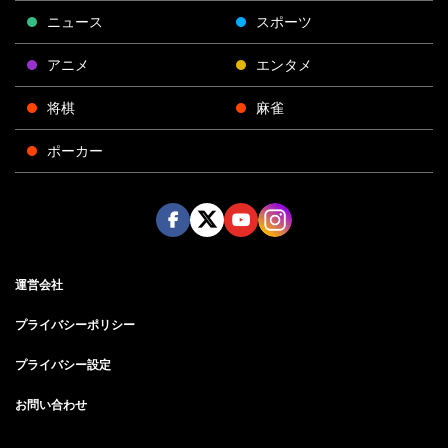
ニュース
スポーツ
アニメ
エンタメ
将棋
麻雀
ポーカー
Face
Twitt
Yout
Insta
運営会社
boo
er
ube
gra
k
m
プライバシーポリシー
プライバシー設定
お問い合わせ