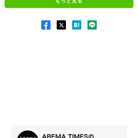
もっと見る
Twit
ter