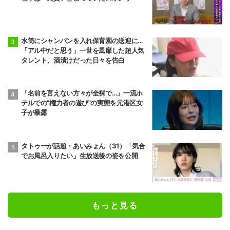
水筒にシャンパンを入れ保育園の送迎に…
「アル中だと思う」一世を風靡した超人気
タレント、酒漬けだった日々を告白
「名前を言えない方々が全裸で…」一流ホ
テルでの"権力者の遊び"の実態を元港区女
子が暴露
タトゥーが話題・あいみょん（31）「気合
でお風呂入りたい」生放送後の姿を公開
もっと見る