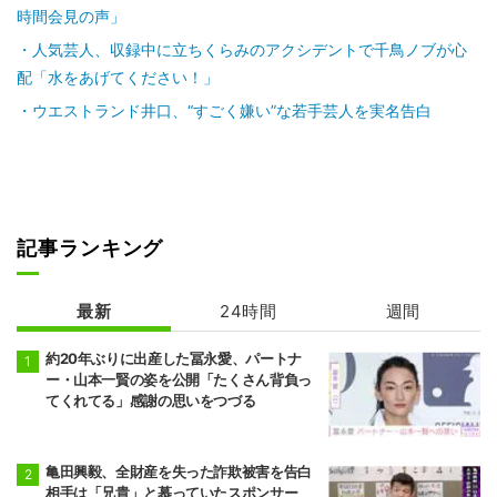
時間会見の声」
人気芸人、収録中に立ちくらみのアクシデントで千鳥ノブが心
配「水をあげてください！」
ウエストランド井口、“すごく嫌い”な若手芸人を実名告白
記事ランキング
最新
24時間
週間
約20年ぶりに出産した冨永愛、パートナ
ー・山本一賢の姿を公開「たくさん背負っ
てくれてる」感謝の思いをつづる
亀田興毅、全財産を失った詐欺被害を告白
相手は「兄貴」と慕っていたスポンサー