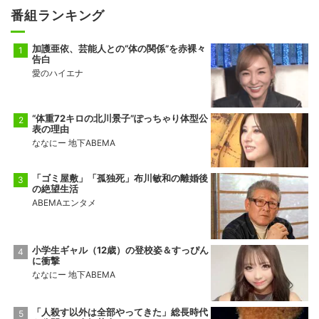
番組ランキング
加護亜依、芸能人との“体の関係”を赤裸々
告白
愛のハイエナ
“体重72キロの北川景子”ぽっちゃり体型公
表の理由
ななにー 地下ABEMA
「ゴミ屋敷」「孤独死」布川敏和の離婚後
の絶望生活
ABEMAエンタメ
小学生ギャル（12歳）の登校姿＆すっぴん
に衝撃
ななにー 地下ABEMA
「人殺す以外は全部やってきた」総長時代