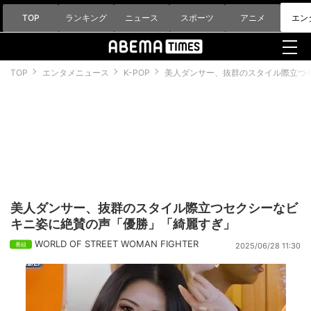
TOP
ランキング
ニュース
スポーツ
アニメ
エン
TOP
エンタメニュース
K-POP
美人ダンサー、抜群のスタイル際立つ
美人ダンサー、抜群のスタイル際立つセクシーなビ
キニ姿に絶賛の声「優勝」「綺麗すぎ」
WORLD OF STREET WOMAN FIGHTER
2025/06/28 11:30