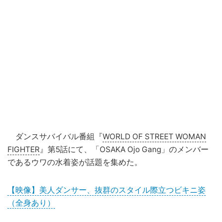
ダンスサバイバル番組『
WORLD OF STREET WOMAN
FIGHTER
』第5話にて、「OSAKA Ojo Gang」のメンバー
であるウワの水着姿が話題を集めた。
【映像】美人ダンサー、抜群のスタイル際立つビキニ姿
（全身あり）