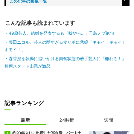
この記事の画像一覧
こんな記事も読まれています
49歳芸人、結婚を発表するも「嘘やろ…」千鳥ノブ絶句
藤田ニコル、芸人の酷すぎる食リポに悲鳴「キモイ！キモイ！
キモイ！」
森香澄を執拗に追いかける興奮状態の若手芸人に「離れろ！」
相席スタート山添が激怒
記事ランキング
最新
24時間
週間
約20年ぶりに出産した冨永愛、パートナ