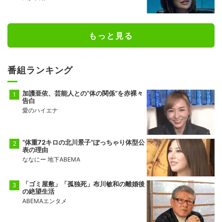
もっと見る
番組ランキング
加護亜依、芸能人との“体の関係”を赤裸々
告白
愛のハイエナ
“体重72キロの北川景子”ぽっちゃり体型公
表の理由
ななにー 地下ABEMA
「ゴミ屋敷」「孤独死」布川敏和の離婚後
の絶望生活
ABEMAエンタメ