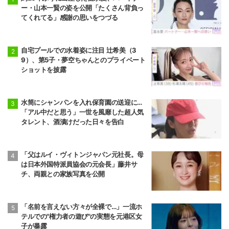
ー・山本一賢の姿を公開「たくさん背負っ
てくれてる」感謝の思いをつづる
自宅プールでの水着姿に注目 辻希美（3
9）、第5子・夢空ちゃんとのプライベート
ショットを披露
水筒にシャンパンを入れ保育園の送迎に…
「アル中だと思う」一世を風靡した超人気
タレント、酒漬けだった日々を告白
「父はルイ・ヴィトンジャパン元社長。母
は日本外国特派員協会の元会長」藤井サ
チ、両親との家族写真を公開
「名前を言えない方々が全裸で…」一流ホ
テルでの"権力者の遊び"の実態を元港区女
子が暴露