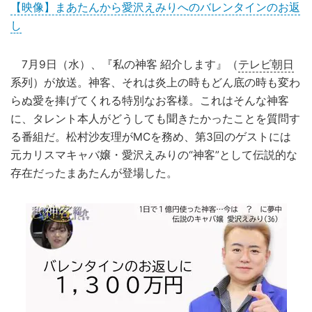
【映像】まあたんから愛沢えみりへのバレンタインのお返
し
7月9日（水）、『私の神客 紹介します』（
テレビ朝日
系列）が放送。神客、それは炎上の時もどん底の時も変わ
らぬ愛を捧げてくれる特別なお客様。これはそんな神客
に、タレント本人がどうしても聞きたかったことを質問す
る番組だ。松村沙友理がMCを務め、第3回のゲストには
元カリスマキャバ嬢・愛沢えみりの“神客”として伝説的な
存在だったまあたんが登場した。