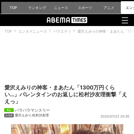
TOP
ランキング
ニュース
スポーツ
アニメ
エン
TOP
エンタメニュース
バラエティ
愛沢えみりの神客・まあたん「13
愛沢えみりの神客・まあたん「1300万円くら
い…」バレンタインのお返しに松村沙友理衝撃「え
えっ」
バラバラマンスリー
愛沢えみり
,
松村沙友理
2025/07/22 20:30