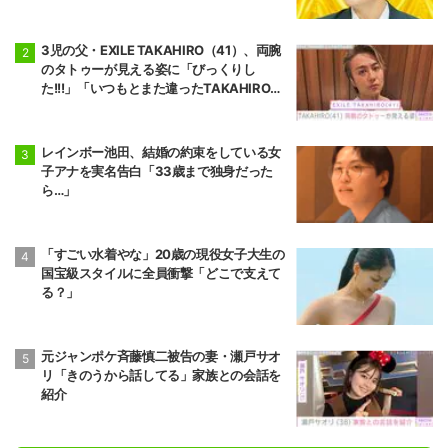
3児の父・EXILE TAKAHIRO（41）、両腕
のタトゥーが見える姿に「びっくりし
た!!!」「いつもとまた違ったTAKAHIROさ
ん」などの反響
レインボー池田、結婚の約束をしている女
子アナを実名告白「33歳まで独身だった
ら…」
「すごい水着やな」20歳の現役女子大生の
国宝級スタイルに全員衝撃「どこで支えて
る？」
元ジャンポケ斉藤慎二被告の妻・瀬戸サオ
リ「きのうから話してる」家族との会話を
紹介