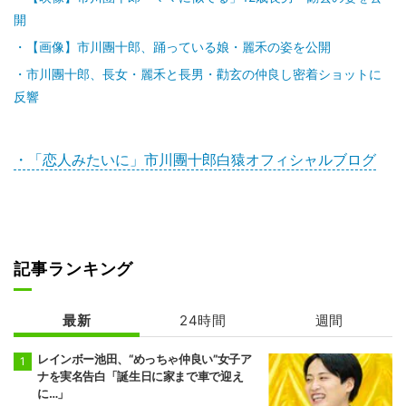
開
【画像】市川團十郎、踊っている娘・麗禾の姿を公開
市川團十郎、長女・麗禾と長男・勸玄の仲良し密着ショットに
反響
・「恋人みたいに」市川團十郎白猿オフィシャルブログ
記事ランキング
最新
24時間
週間
レインボー池田、“めっちゃ仲良い”女子ア
ナを実名告白「誕生日に家まで車で迎え
に…」