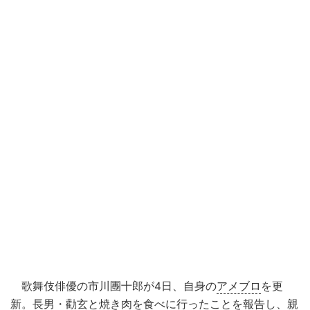
歌舞伎俳優の市川團十郎が4日、自身の
アメブロ
を更
新。長男・勸玄と焼き肉を食べに行ったことを報告し、親