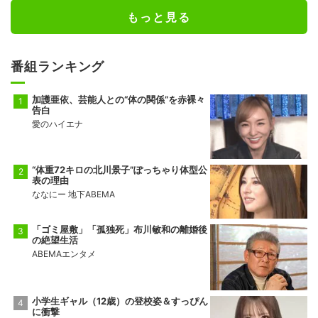
もっと見る
番組ランキング
加護亜依、芸能人との“体の関係”を赤裸々
告白
愛のハイエナ
“体重72キロの北川景子”ぽっちゃり体型公
表の理由
ななにー 地下ABEMA
「ゴミ屋敷」「孤独死」布川敏和の離婚後
の絶望生活
ABEMAエンタメ
小学生ギャル（12歳）の登校姿＆すっぴん
に衝撃