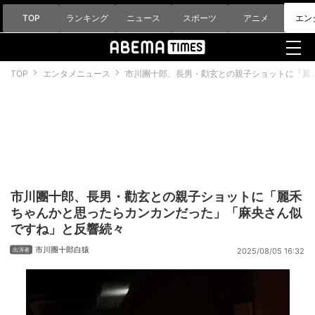
TOP
ランキング
ニュース
スポーツ
アニメ
エン
TOP
エンタメニュース
市川團十郎、長男・勸玄との親子ショットに「麗
市川團十郎、長男・勸玄との親子ショットに「麗禾
ちゃんかと思ったらカンカンだった」「麻央さん似
ですね」と反響続々
市川團十郎白猿
2025/08/05 16:32