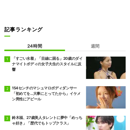
記事ランキング
24時間
週間
「すごい水着」「目線に困る」20歳のダイ
ナマイトボディの女子大生のスタイルに反
響
154センチのマシュマロボディダンサー
「初めてを…大事にとってたから」イケメ
ン男性にアピール
鈴木福、27歳美人タレントに夢中「めっち
ゃ好き」「歴代でもトップクラス」