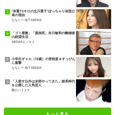
“体重72キロの北川景子”ぽっちゃり体型公
表の理由
ななにー 地下ABEMA
「ゴミ屋敷」「孤独死」布川敏和の離婚後
の絶望生活
ABEMAエンタメ
小学生ギャル（12歳）の登校姿＆すっぴん
に衝撃
ななにー 地下ABEMA
「人殺す以外は全部やってきた」総長時代
を公開した人気芸人
愛のハイエナ
もっと見る