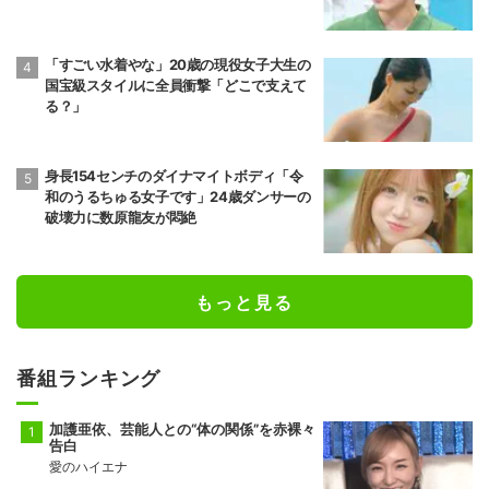
「すごい水着やな」20歳の現役女子大生の
国宝級スタイルに全員衝撃「どこで支えて
る？」
身長154センチのダイナマイトボディ「令
和のうるちゅる女子です」24歳ダンサーの
破壊力に数原龍友が悶絶
もっと見る
番組ランキング
加護亜依、芸能人との“体の関係”を赤裸々
告白
愛のハイエナ