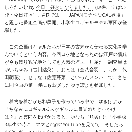
しろたいむ by
今日、好きになりました。
（略称：すぱの
び・今日好き）』#17では、「JAPANモチベなGAL界隈」
と題した番組企画が展開。小学生コギャルモデル軍団が登
場した。
この企画はギャルたちが日本の古来から伝わる文化を学
んでいくという内容。今回ロケ地となったのは江戸の情緒
が今も残り観光地としても人気の埼玉・川越だ。調査員は
ゆいちゃみ（古川結菜）、おとは（倉八音羽）、もか（代
田萌花）、せりな（佐藤芹菜）といったメンバーで、さら
に同企画の第一弾にも出演した
ゆきぽよ
も参加した。
着物を着ながら和菓子を作っている中で、ゆきぽよが
「ちなみにコギャル3人がギャルに目覚めたきっかけ
は？」と質問を投げかけると、ゆなち（11歳）は「小学校
3年生の時に、ママとeggのYouTubeを見てて、そしたら