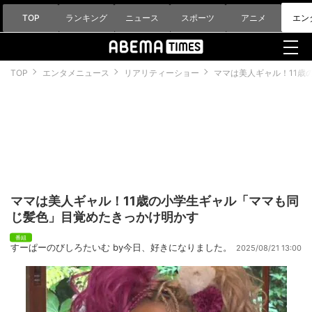
TOP
ランキング
ニュース
スポーツ
アニメ
エン
TOP
エンタメニュース
リアリティーショー
ママは美人ギャル！11歳
ママは美人ギャル！11歳の小学生ギャル「ママも同
じ髪色」目覚めたきっかけ明かす
すーぱーのびしろたいむ by今日、好きになりました。
2025/08/21 13:00