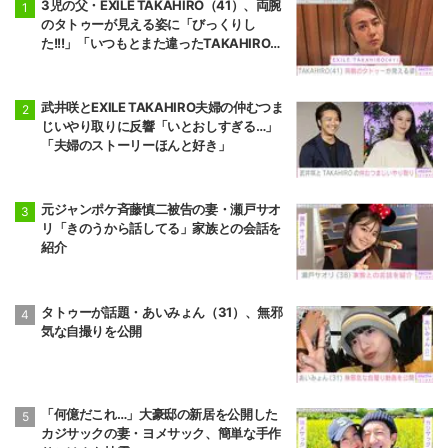
3児の父・EXILE TAKAHIRO（41）、両腕
のタトゥーが見える姿に「びっくりし
た!!!」「いつもとまた違ったTAKAHIROさ
ん」などの反響
武井咲とEXILE TAKAHIRO夫婦の仲むつま
じいやり取りに反響「いとおしすぎる…」
「夫婦のストーリーほんと好き」
元ジャンポケ斉藤慎二被告の妻・瀬戸サオ
リ「きのうから話してる」家族との会話を
紹介
タトゥーが話題・あいみょん（31）、無邪
気な自撮りを公開
「何億だこれ…」大豪邸の新居を公開した
カジサックの妻・ヨメサック、簡単な手作