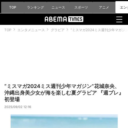
TOP
ランキング
ニュース
スポーツ
アニメ
エン
TOP
エンタメニュース
グラビア
“ミスマガ2024ミス週刊少年マガ
“ミスマガ2024ミス週刊少年マガジン”花城奈央、
沖縄出身美少女が海を楽しむ夏グラビア 『週プレ』
初登場
2025/09/02 12:16