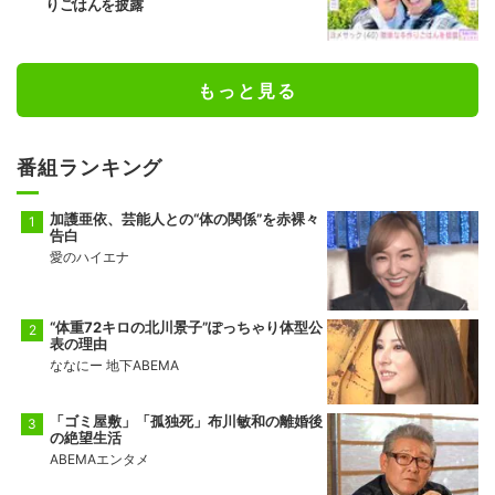
りごはんを披露
もっと見る
番組ランキング
加護亜依、芸能人との“体の関係”を赤裸々
告白
愛のハイエナ
“体重72キロの北川景子”ぽっちゃり体型公
表の理由
ななにー 地下ABEMA
「ゴミ屋敷」「孤独死」布川敏和の離婚後
の絶望生活
ABEMAエンタメ