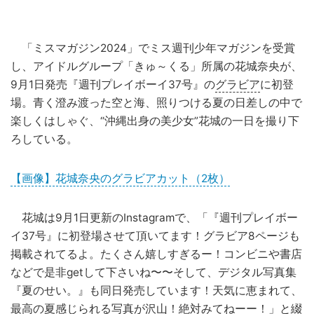
「ミスマガジン2024」でミス週刊少年マガジンを受賞
し、アイドルグループ「きゅ～くる」所属の花城奈央が、
9月1日発売『週刊プレイボーイ37号』の
グラビア
に初登
場。青く澄み渡った空と海、照りつける夏の日差しの中で
楽しくはしゃぐ、“沖縄出身の美少女”花城の一日を撮り下
ろしている。
【画像】花城奈央のグラビアカット（2枚）
花城は9月1日更新のInstagramで、「『週刊プレイボー
イ37号』に初登場させて頂いてます！グラビア8ページも
掲載されてるよ。たくさん嬉しすぎるー！コンビニや書店
などで是非getして下さいね〜〜そして、デジタル写真集
『夏のせい。』も同日発売しています！天気に恵まれて、
最高の夏感じられる写真が沢山！絶対みてねーー！」と綴