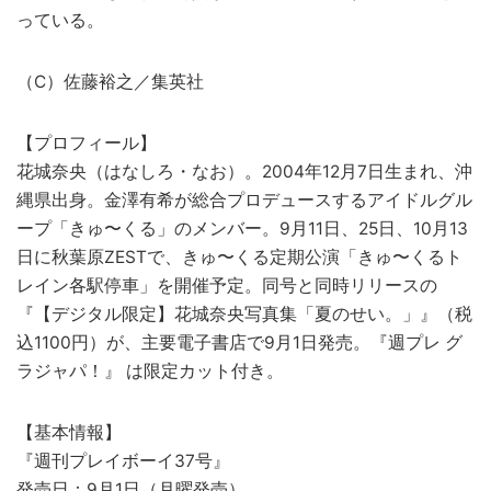
っている。
（C）佐藤裕之／集英社
【プロフィール】
花城奈央（はなしろ・なお）。2004年12月7日生まれ、沖
縄県出身。金澤有希が総合プロデュースするアイドルグル
ープ「きゅ〜くる」のメンバー。9月11日、25日、10月13
日に秋葉原ZESTで、きゅ〜くる定期公演「きゅ〜くるト
レイン各駅停車」を開催予定。同号と同時リリースの
『【デジタル限定】花城奈央写真集「夏のせい。」』（税
込1100円）が、主要電子書店で9月1日発売。『週プレ グ
ラジャパ！』 は限定カット付き。
【基本情報】
『週刊プレイボーイ37号』
発売日：9月1日（月曜発売）