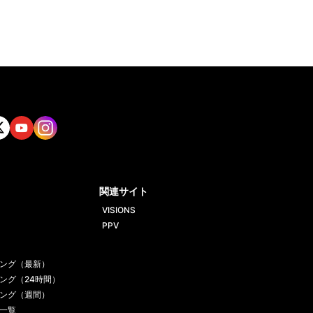
tt
Yout
Insta
ube
gram
関連サイト
VISIONS
PPV
ング（最新）
ング（24時間）
ング（週間）
一覧