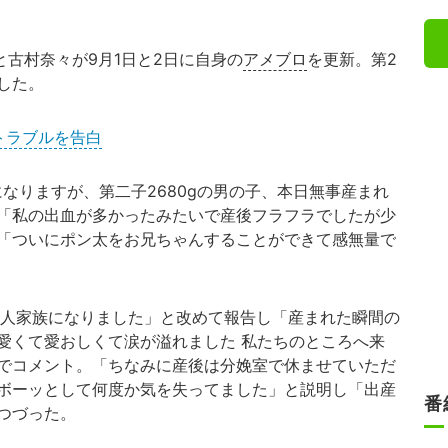
古村奈々が9月1日と2日に自身の
アメブロ
を更新。第2
した。
のトラブルを告白
なりますが、第二子2680gの男の子、本日無事産まれ
「私の出血が多かったみたいで産後フラフラでしたが少
「ついにポン太をお兄ちゃんすることができて感無量で
人家族になりました」と改めて報告し「産まれた瞬間の
愛くて愛おしくて涙が溢れました 私たちのところへ来
でコメント。「ちなみに産後は分娩室で休ませていただ
ボーッとして何度か気を失ってました」と説明し「出産
番
つづった。