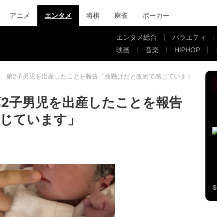
アニメ
エンタメ
将棋
麻雀
ポーカー
エンタメ総合
バラエティ
映画
音楽
HIPHOP
、第2子男児を出産したことを報告「命懸けだと改めて感じています」
2子男児を出産したことを報告
感じています」