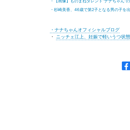
【画像】ものまねタレント“ナナちゃん”
杉崎美香、46歳で第2子となる男の子を
・ナナちゃんオフィシャルブログ
・
ニッチェ江上、妊娠で軽いうつ状