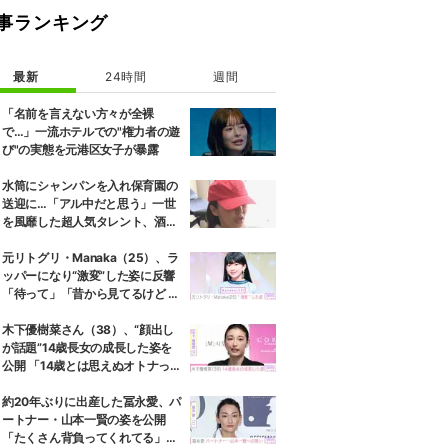
事ランキング
最新
24時間
週間
「名前を言えない方々が全裸
で…」一流ホテルでの"権力者の遊
び"の実態を元港区女子が暴露
水筒にシャンパンを入れ保育園の
送迎に…「アル中だと思う」一世
を風靡した超人気タレント、酒漬
けだった日々を告白
元リトグリ・Manaka（25）、ラ
ッパーになり“激変”した姿に反響
「待って」「昔から見てるけど 最
近ずっと可愛くなってる」
木下優樹菜さん（38）、“顔出し
が話題”14歳長女の成長した姿を
公開 「14歳とは思えぬオトナっぽ
さ」「優樹菜ちゃんにそっくりす
ぎる」など反響
約20年ぶりに出産した冨永愛、パ
ートナー・山本一賢の姿を公開
「たくさん背負ってくれてる」感