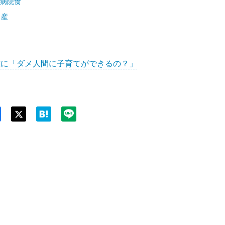
の病院食
出産
態に「ダメ人間に子育てができるの？」
Twit
ter