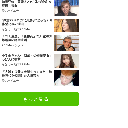
加護亜依、芸能人との“体の関係”を
赤裸々告白
愛のハイエナ
“体重72キロの北川景子”ぽっちゃり
体型公表の理由
ななにー 地下ABEMA
「ゴミ屋敷」「孤独死」布川敏和の
離婚後の絶望生活
ABEMAエンタメ
小学生ギャル（12歳）の登校姿＆す
っぴんに衝撃
ななにー 地下ABEMA
「人殺す以外は全部やってきた」総
長時代を公開した人気芸人
愛のハイエナ
もっと見る