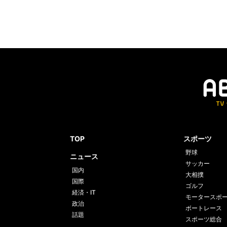
TOP
スポーツ
野球
ニュース
サッカー
国内
大相撲
国際
ゴルフ
経済・IT
モータースポ
政治
ボートレース
話題
スポーツ総合