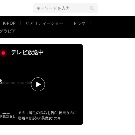
K-POP
リアリティーショー
ドラマ
グラビア
テレビ放送中
＃５：薄毛の悩みを告白 神田うのに
密着＆伝説の“美魔女”の今