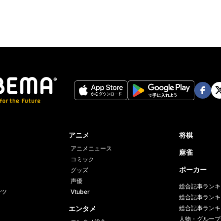
Face
Twi
book
er
アニメ
将棋
アニメニュース
麻雀
コミック
ポーカー
グッズ
声優
総合記事ランキ
ーツ
Vtuber
総合記事ランキ
エンタメ
総合記事ランキ
人物・グループ