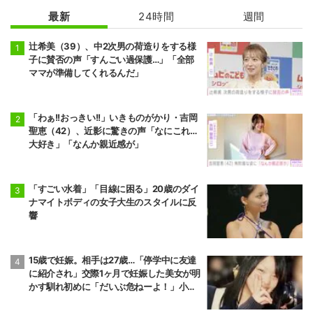
最新
24時間
週間
辻希美（39）、中2次男の荷造りをする様
子に賛否の声「すんごい過保護…」「全部
ママが準備してくれるんだ」
「わぁ!!おっきい!!」いきものがかり・吉岡
聖恵（42）、近影に驚きの声「なにこれ…
大好き」「なんか親近感が」
「すごい水着」「目線に困る」20歳のダイ
ナマイトボディの女子大生のスタイルに反
響
15歳で妊娠。相手は27歳…「停学中に友達
に紹介され」交際1ヶ月で妊娠した美女が明
かす馴れ初めに「だいぶ危ねーよ！」小森
純も絶句