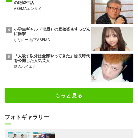
の絶望生活
ABEMAエンタメ
小学生ギャル（12歳）の登校姿＆すっぴん
に衝撃
ななにー 地下ABEMA
「人殺す以外は全部やってきた」総長時代
を公開した人気芸人
愛のハイエナ
もっと見る
フォトギャラリー