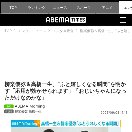
TOP
ランキング
ニュース
スポーツ
アニメ
エン
TOP
エンタメニュース
エンタメ総合
柳楽優弥＆高橋一生、“ふと嬉し
柳楽優弥＆高橋一生、“ふと嬉しくなる瞬間”を明か
す「応用が効かせられます」「おじいちゃんになっ
ただけなのかな」
ABEMA Morning
柳楽優弥
,
高橋一生
2025/09/03 11:18