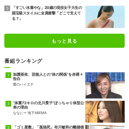
「すごい水着やな」20歳の現役女子大生の
国宝級スタイルに全員衝撃「どこで支えて
る？」
もっと見る
番組ランキング
加護亜依、芸能人との“体の関係”を赤裸々
告白
愛のハイエナ
“体重72キロの北川景子”ぽっちゃり体型公
表の理由
ななにー 地下ABEMA
「ゴミ屋敷」「孤独死」布川敏和の離婚後