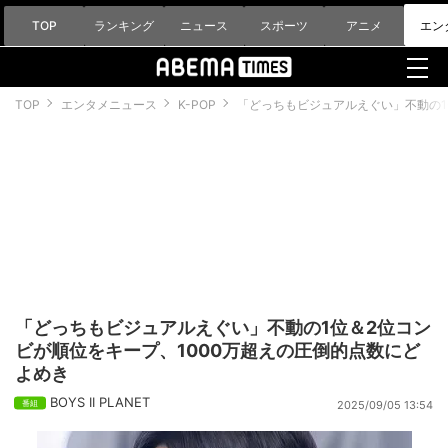
TOP
ランキング
ニュース
スポーツ
アニメ
エン
TOP
エンタメニュース
K-POP
「どっちもビジュアルえぐい」不動の1
「どっちもビジュアルえぐい」不動の1位＆2位コン
ビが順位をキープ、1000万超えの圧倒的点数にど
よめき
BOYS II PLANET
2025/09/05 13:54