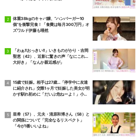
体重38kgのキャバ嬢、“ハンバーガー10
個”を衝撃完食！「食費は毎月300万円」オ
ズワルド伊藤も唖然
「わぁ!!おっきい!!」いきものがかり・吉岡
聖恵（42）、近影に驚きの声「なにこれ…
大好き」「なんか親近感が」
15歳で妊娠。相手は27歳…「停学中に友達
に紹介され」交際1ヶ月で妊娠した美女が明
かす馴れ初めに「だいぶ危ねーよ！」小森
純も絶句
亜希（57）、元夫・清原和博さん（58）と
の関係について「完全なるリスペクト」
「今が1番いいよね」