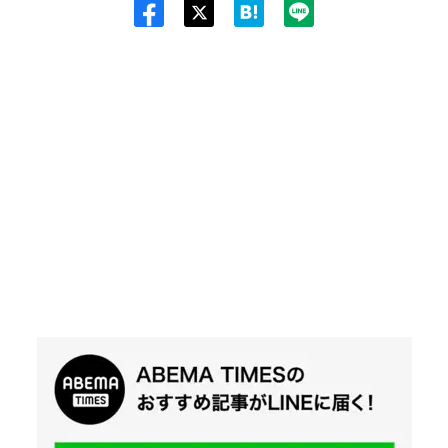
Twit
ter