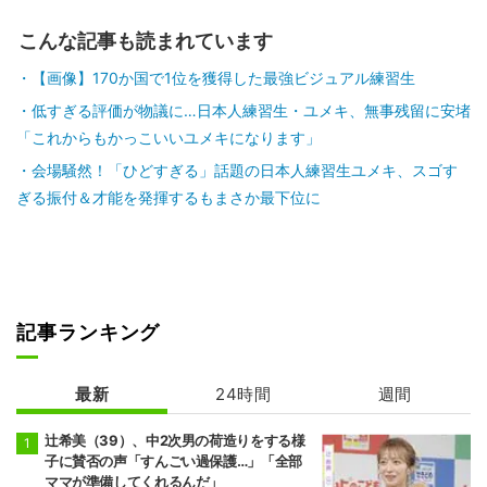
こんな記事も読まれています
【画像】170か国で1位を獲得した最強ビジュアル練習生
低すぎる評価が物議に…日本人練習生・ユメキ、無事残留に安堵
「これからもかっこいいユメキになります」
会場騒然！「ひどすぎる」話題の日本人練習生ユメキ、スゴす
ぎる振付＆才能を発揮するもまさか最下位に
記事ランキング
最新
24時間
週間
辻希美（39）、中2次男の荷造りをする様
子に賛否の声「すんごい過保護…」「全部
ママが準備してくれるんだ」