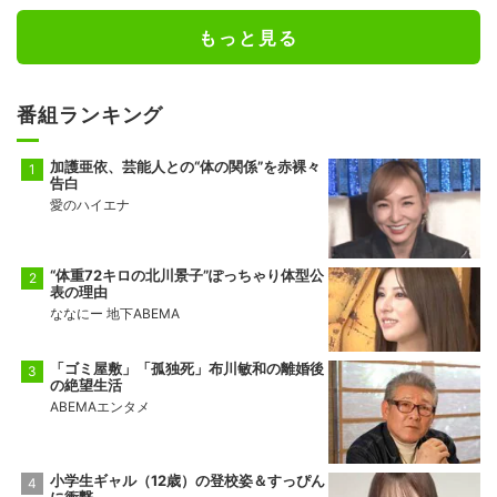
もっと見る
番組ランキング
加護亜依、芸能人との“体の関係”を赤裸々
告白
愛のハイエナ
“体重72キロの北川景子”ぽっちゃり体型公
表の理由
ななにー 地下ABEMA
「ゴミ屋敷」「孤独死」布川敏和の離婚後
の絶望生活
ABEMAエンタメ
小学生ギャル（12歳）の登校姿＆すっぴん