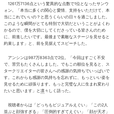
1261万7136点という驚異的な点数で1位となったサンウ
ォン。「本当に多くの関心と愛情、支持をいただけて、本
当にこれでいいの？と思うくらいの日々を過ごしました。
このような瞬間がとても特別で大切だということがよくわ
かるので、僕を大切にしてくださっている皆さんのため
に、前進したいです。最後まで素敵なステージを見せると
約束します」と、前を見据えてスピーチした。
アンシンは987万8363点で2位。「今回はすごく不安
で、苦労もたくさんしました。でもこの順位を見ると、ス
タークリエイターの皆さんへの感謝の気持ちでいっぱいで
す。これからも感謝の気持ちを忘れずに、もっといい姿を
見せるために頑張ります。もっと完璧な人に生まれ変わり
たいと思います」と
凛
々しく語った。
視聴者からは「どっちもビジュアルえぐい」「この2人
並ぶと顔強すぎる」「圧倒的すぎてえぐい」「顔が天才」