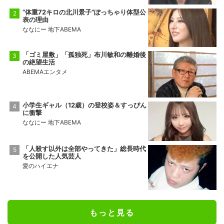
“体重72キロの北川景子”ぽっちゃり体型公
表の理由
ななにー 地下ABEMA
「ゴミ屋敷」「孤独死」布川敏和の離婚後
の絶望生活
ABEMAエンタメ
小学生ギャル（12歳）の登校姿＆すっぴん
に衝撃
ななにー 地下ABEMA
「人殺す以外は全部やってきた」総長時代
を公開した人気芸人
愛のハイエナ
もっと見る