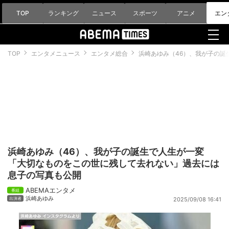
TOP
ランキング
ニュース
スポーツ
アニメ
エン
TOP
エンタメニュース
エンタメ総合
浜崎あゆみ（46）、我が子の
浜崎あゆみ（46）、我が子の誕生で人生が一変
「大切なものをこの世に残して去れない」過去には
息子の写真も公開
ABEMAエンタメ
浜崎あゆみ
2025/09/08 16:41