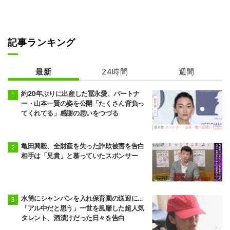
記事ランキング
最新
24時間
週間
約20年ぶりに出産した冨永愛、パートナ
ー・山本一賢の姿を公開「たくさん背負っ
てくれてる」感謝の思いをつづる
亀田興毅、全財産を失った詐欺被害を告白
相手は「兄貴」と慕っていたスポンサー
水筒にシャンパンを入れ保育園の送迎に…
「アル中だと思う」一世を風靡した超人気
タレント、酒漬けだった日々を告白