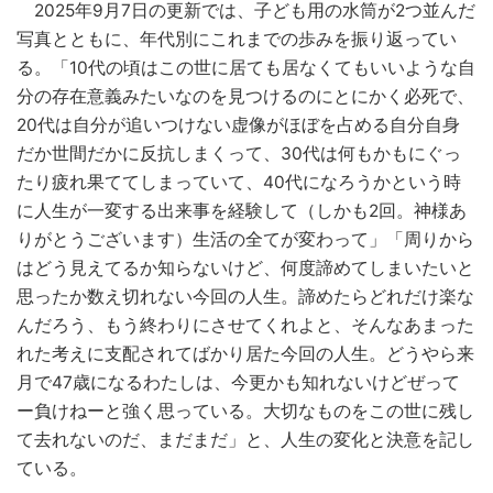
2025年9月7日の更新では、子ども用の水筒が2つ並んだ
写真とともに、年代別にこれまでの歩みを振り返ってい
る。「10代の頃はこの世に居ても居なくてもいいような自
分の存在意義みたいなのを見つけるのにとにかく必死で、
20代は自分が追いつけない虚像がほぼを占める自分自身
だか世間だかに反抗しまくって、30代は何もかもにぐっ
たり疲れ果ててしまっていて、40代になろうかという時
に人生が一変する出来事を経験して（しかも2回。神様あ
りがとうございます）生活の全てが変わって」「周りから
はどう見えてるか知らないけど、何度諦めてしまいたいと
思ったか数え切れない今回の人生。諦めたらどれだけ楽な
んだろう、もう終わりにさせてくれよと、そんなあまった
れた考えに支配されてばかり居た今回の人生。どうやら来
月で47歳になるわたしは、今更かも知れないけどぜって
ー負けねーと強く思っている。大切なものをこの世に残し
て去れないのだ、まだまだ」と、人生の変化と決意を記し
ている。