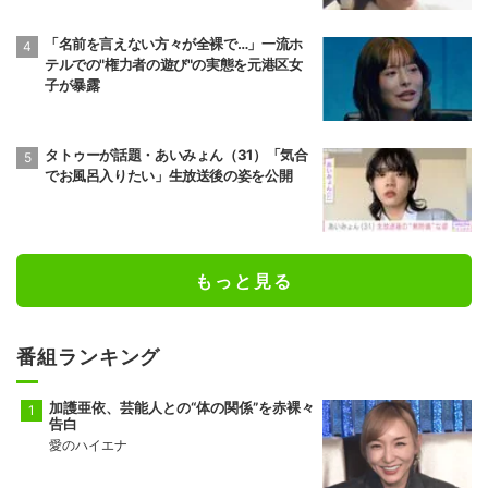
「名前を言えない方々が全裸で…」一流ホ
テルでの"権力者の遊び"の実態を元港区女
子が暴露
タトゥーが話題・あいみょん（31）「気合
でお風呂入りたい」生放送後の姿を公開
もっと見る
番組ランキング
加護亜依、芸能人との“体の関係”を赤裸々
告白
愛のハイエナ