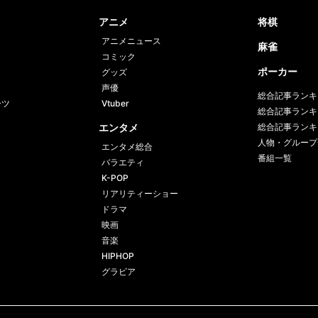
book
er
アニメ
将棋
アニメニュース
麻雀
コミック
ポーカー
グッズ
声優
総合記事ランキ
ーツ
Vtuber
総合記事ランキ
エンタメ
総合記事ランキ
人物・グループ
エンタメ総合
番組一覧
バラエティ
K-POP
リアリティーショー
ドラマ
映画
音楽
HIPHOP
グラビア