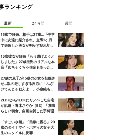
事ランキング
最新
24時間
週間
15歳で妊娠。相手は27歳…「停学
中に友達に紹介され」交際1ヶ月
で妊娠した美女が明かす馴れ初め
に「だいぶ危ねーよ！」小森純も
絶句
15歳彼女が妊娠「もう逃げようと
しました」27歳彼氏のリアルな本
音「めちゃくちゃ借金もあったの
で…」
27歳の息子が15歳の少女を妊娠さ
せ…親の厳しすぎる反応に「ふざ
けてんじゃねえよ！」小森純も怒
り
2LDKから1LDKにリノベした自宅
が話題・青木さやか（53）「素晴
らしい朝食」自画自賛した手料理
「すごい水着」「目線に困る」20
歳のダイナマイトボディの女子大
生のスタイルに反響