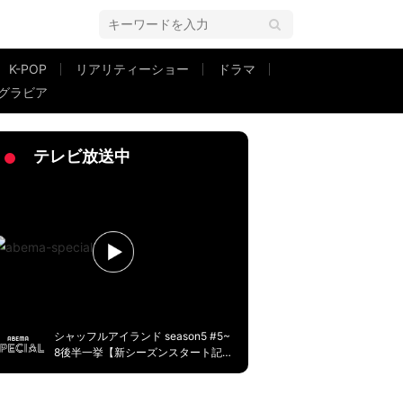
K-POP
リアリティーショー
ドラマ
グラビア
す」
テレビ放送中
シャッフルアイランド season5 #5~
8後半一挙【新シーズンスタート記
念】