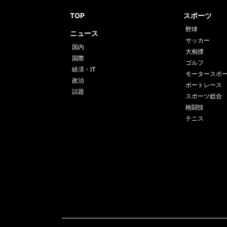
TOP
スポーツ
野球
ニュース
サッカー
国内
大相撲
国際
ゴルフ
経済・IT
モータースポ
政治
ボートレース
話題
スポーツ総合
格闘技
テニス