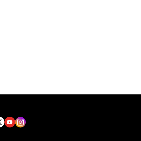
tt
Yout
Insta