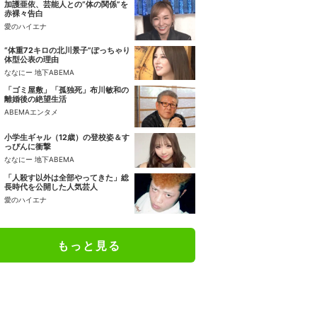
加護亜依、芸能人との“体の関係”を
赤裸々告白
愛のハイエナ
“体重72キロの北川景子”ぽっちゃり
体型公表の理由
ななにー 地下ABEMA
「ゴミ屋敷」「孤独死」布川敏和の
離婚後の絶望生活
ABEMAエンタメ
小学生ギャル（12歳）の登校姿＆す
っぴんに衝撃
ななにー 地下ABEMA
「人殺す以外は全部やってきた」総
長時代を公開した人気芸人
愛のハイエナ
もっと見る