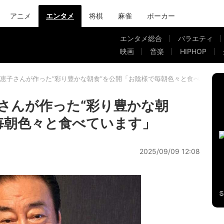
アニメ
エンタメ
将棋
麻雀
ポーカー
エンタメ総合
バラエティ
映画
音楽
HIPHOP
恵子さんが作った“彩り豊かな朝食”を公開「お陰様で毎朝色々と食べていま
さんが作った“彩り豊かな朝
毎朝色々と食べています」
2025/09/09 12:08