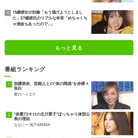
15歳彼女が妊娠「もう逃げようとしまし
た」27歳彼氏のリアルな本音「めちゃくち
ゃ借金もあったので…」
もっと見る
番組ランキング
加護亜依、芸能人との“体の関係”を赤裸々
告白
愛のハイエナ
“体重72キロの北川景子”ぽっちゃり体型公
表の理由
ななにー 地下ABEMA