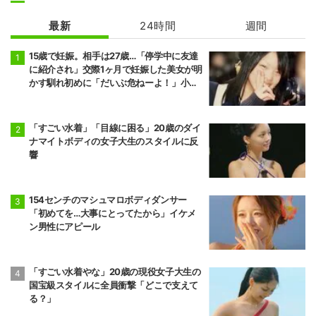
最新
24時間
週間
15歳で妊娠。相手は27歳…「停学中に友達
に紹介され」交際1ヶ月で妊娠した美女が明
かす馴れ初めに「だいぶ危ねーよ！」小森
純も絶句
「すごい水着」「目線に困る」20歳のダイ
ナマイトボディの女子大生のスタイルに反
響
154センチのマシュマロボディダンサー
「初めてを…大事にとってたから」イケメ
ン男性にアピール
「すごい水着やな」20歳の現役女子大生の
国宝級スタイルに全員衝撃「どこで支えて
る？」