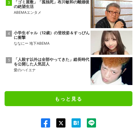
「ゴミ屋敷」「孤独死」布川敏和の離婚後
の絶望生活
ABEMAエンタメ
小学生ギャル（12歳）の登校姿＆すっぴん
に衝撃
ななにー 地下ABEMA
「人殺す以外は全部やってきた」総長時代
を公開した人気芸人
愛のハイエナ
もっと見る
Twit