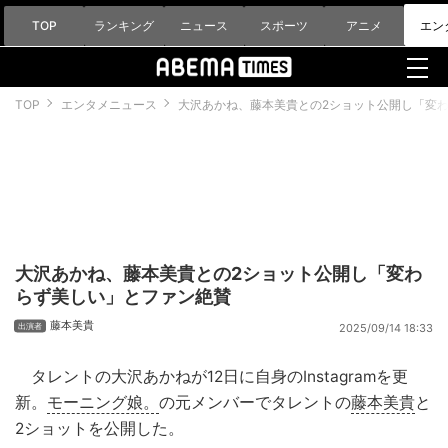
TOP
ランキング
ニュース
スポーツ
アニメ
エン
TOP
エンタメニュース
大沢あかね、藤本美貴との2ショット公開し「変
大沢あかね、藤本美貴との2ショット公開し「変わ
らず美しい」とファン絶賛
藤本美貴
2025/09/14 18:33
タレントの大沢あかねが12日に自身のInstagramを更
新。
モーニング娘。
の元メンバーでタレントの
藤本美貴
と
2ショットを公開した。