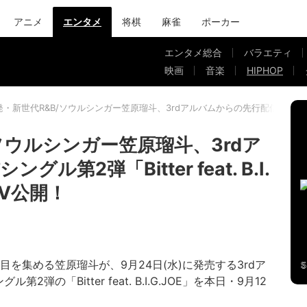
アニメ
エンタメ
将棋
麻雀
ポーカー
エンタメ総合
バラエティ
映画
音楽
HIPHOP
・新世代R&B/ソウルシンガー笠原瑠斗、3rdアルバムからの先行配信シングル第2弾「B
ソウルシンガー笠原瑠斗、3rdア
第2弾「Bitter feat. B.I.
MV公開！
目を集める笠原瑠斗が、9月24日(水)に発売する3rdア
2弾の「Bitter feat. B.I.G.JOE」を本日・9月12