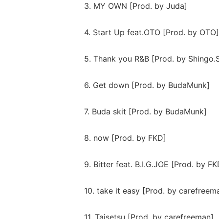
3. MY OWN [Prod. by Juda]
4. Start Up feat.OTO [Prod. by OTO]
5. Thank you R&B [Prod. by Shingo.
6. Get down [Prod. by BudaMunk]
7. Buda skit [Prod. by BudaMunk]
8. now [Prod. by FKD]
9. Bitter feat. B.I.G.JOE [Prod. by FK
10. take it easy [Prod. by carefreem
11. Taisetsu [Prod. by carefreeman]