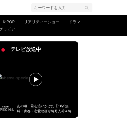
K-POP
リアリティーショー
ドラマ
グラビア
itter feat. B.I.G.JOE」リリース＆MV公開！
テレビ放送中
あの頃、君を追いかけた【~8/9無
料！青春・恋愛映画が毎月入荷＆毎
週無料】