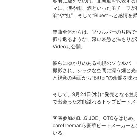
客演に迎えたのは、北海道を代表するレジ
マに、涙や雨、酒といったモチーフが
涙”や“虹”、そして“Blues”へと感情
楽曲全体からは、ソウルバーの片隅で
振り返るような、深い哀愁と温もりが滲
Videoも公開。
彼らにゆかりのある札幌のソウルバー Tra
撮影され、シックな空間に漂う煙と光
と視覚の両面から“Bitter”の余韻
そして、9月24日(水)に発売となる笠原の
で出会った才能溢れるトップビートメ
客演参加のB.I.G.JOE、OTOをはじめ、B
carefreemanら豪華ビートメー
いる。