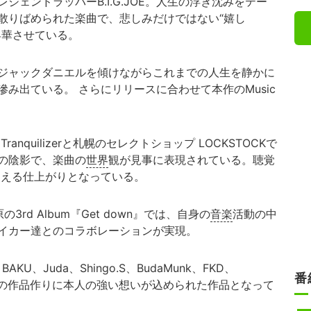
ェンドラッパーB.I.G.JOE。人生の浮き沈みをテー
散りばめられた楽曲で、悲しみだけではない“嬉し
を昇華させている。
ジャックダニエルを傾けながらこれまでの人生を静かに
み出ている。 さらにリリースに合わせて本作のMusic
nquilizerと札幌のセレクトショップ LOCKSTOCKで
の陰影で、楽曲の
世界
観が見事に表現されている。聴覚
を味わえる仕上がりとなっている。
3rd Album『Get down』では、自身の
音楽
活動の中
イカー達とのコラボレーションが実現。
AKU、Juda、Shingo.S、BudaMunk、FKD、
番
カーとの作品作りに本人の強い想いが込められた作品となって