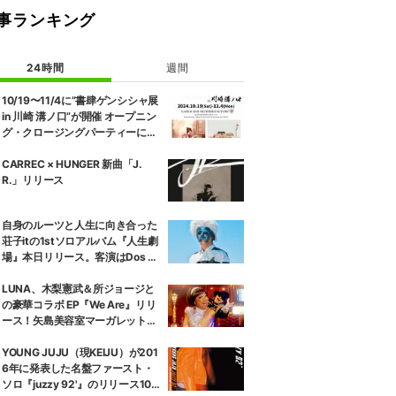
事ランキング
24時間
週間
10/19〜11/4に”書肆ゲンシシャ展
in 川崎 溝ノ口”が開催 オープニン
グ・クロージングパーティーにD
ABO、OMSB、dooooが出演
CARREC × HUNGER 新曲「J.
R.」リリース
自身のルーツと人生に向き合った
荘子itの1stソロアルバム『人生劇
場』本日リリース。客演はDos M
onosの没 a.k.a NGSとTaiTanの
み。
LUNA、木梨憲武＆所ジョージと
の豪華コラボ EP『We Are』リリ
ース！矢島美容室マーガレットと
のデュエット曲『I Love You』M
V も公開！！8月1日放送「⽊梨レ
YOUNG JUJU（現KEIJU）が201
コード」にて新曲披露！
6年に発表した名盤ファースト・
ソロ『juzzy 92'』のリリース10