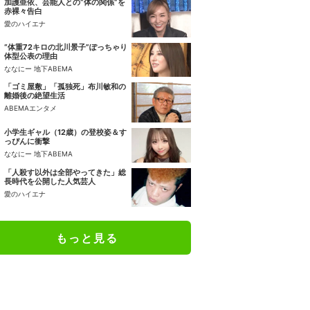
加護亜依、芸能人との“体の関係”を
赤裸々告白
愛のハイエナ
“体重72キロの北川景子”ぽっちゃり
体型公表の理由
ななにー 地下ABEMA
「ゴミ屋敷」「孤独死」布川敏和の
離婚後の絶望生活
ABEMAエンタメ
小学生ギャル（12歳）の登校姿＆す
っぴんに衝撃
ななにー 地下ABEMA
「人殺す以外は全部やってきた」総
長時代を公開した人気芸人
愛のハイエナ
もっと見る