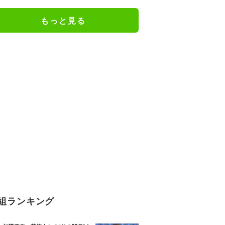
周年を記念する『juzzy 92' (10th
Anniversary Edition)』が2枚組O
もっと見る
range Color Vinyl／帯付き見開き
ジャケット／完全限定プレスのア
ナログ盤でリリース。
組ランキング