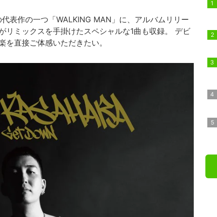
代表作の一つ「WALKING MAN」に、アルバムリリー
ICEがリミックスを手掛けたスペシャルな1曲も収録。 デビ
音楽を直接ご体感いただきたい。