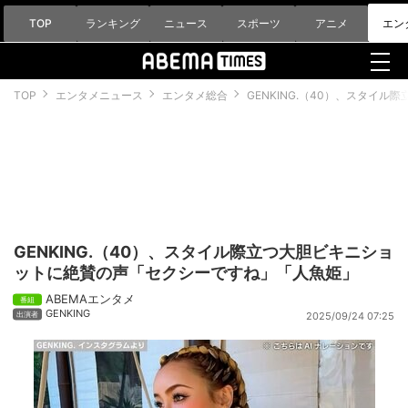
TOP
ランキング
ニュース
スポーツ
アニメ
エン
TOP
エンタメニュース
エンタメ総合
GENKING.（40）、スタイ
GENKING.（40）、スタイル際立つ大胆ビキニショ
ットに絶賛の声「セクシーですね」「人魚姫」
ABEMAエンタメ
GENKING
2025/09/24 07:25