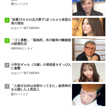
愛のハイエナ
“体重72キロの北川景子”ぽっちゃり体型公
表の理由
ななにー 地下ABEMA
「ゴミ屋敷」「孤独死」布川敏和の離婚後
の絶望生活
ABEMAエンタメ
小学生ギャル（12歳）の登校姿＆すっぴん
に衝撃
ななにー 地下ABEMA
「人殺す以外は全部やってきた」総長時代
を公開した人気芸人
愛のハイエナ