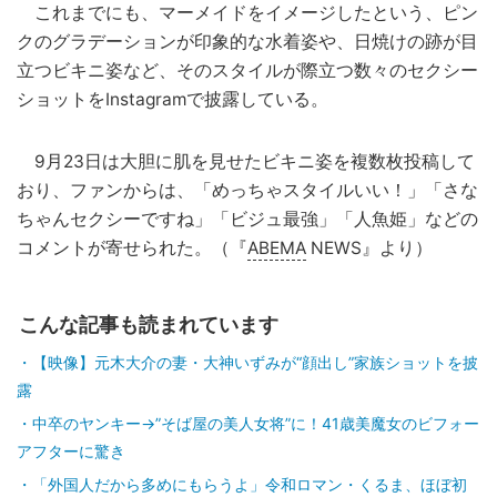
これまでにも、マーメイドをイメージしたという、ピン
クのグラデーションが印象的な水着姿や、日焼けの跡が目
立つビキニ姿など、そのスタイルが際立つ数々のセクシー
ショットをInstagramで披露している。
9月23日は大胆に肌を見せたビキニ姿を複数枚投稿して
おり、ファンからは、「めっちゃスタイルいい！」「さな
ちゃんセクシーですね」「ビジュ最強」「人魚姫」などの
コメントが寄せられた。（『
ABEMA
NEWS』より）
こんな記事も読まれています
【映像】元木大介の妻・大神いずみが“顔出し”家族ショットを披
露
中卒のヤンキー→”そば屋の美人女将”に！41歳美魔女のビフォー
アフターに驚き
「外国人だから多めにもらうよ」令和ロマン・くるま、ほぼ初