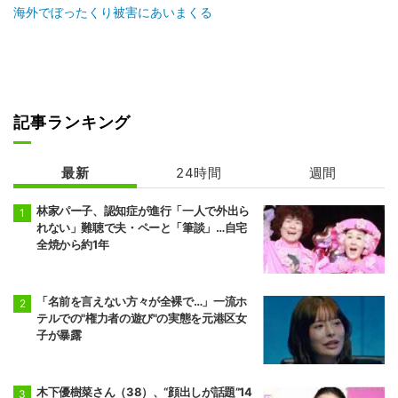
海外でぼったくり被害にあいまくる
記事ランキング
最新
24時間
週間
林家パー子、認知症が進行「一人で外出ら
れない」難聴で夫・ペーと「筆談」…自宅
全焼から約1年
「名前を言えない方々が全裸で…」一流ホ
テルでの"権力者の遊び"の実態を元港区女
子が暴露
木下優樹菜さん（38）、“顔出しが話題”14