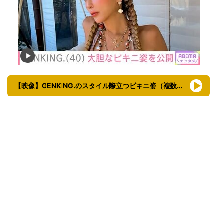
【映像】GENKING.のスタイル際立つビキニ姿（複数カット）