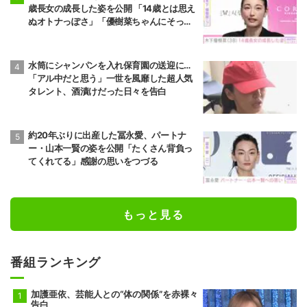
歳長女の成長した姿を公開 「14歳とは思え
ぬオトナっぽさ」「優樹菜ちゃんにそっく
りすぎる」など反響
水筒にシャンパンを入れ保育園の送迎に…
「アル中だと思う」一世を風靡した超人気
タレント、酒漬けだった日々を告白
約20年ぶりに出産した冨永愛、パートナ
ー・山本一賢の姿を公開「たくさん背負っ
てくれてる」感謝の思いをつづる
もっと見る
番組ランキング
加護亜依、芸能人との“体の関係”を赤裸々
告白