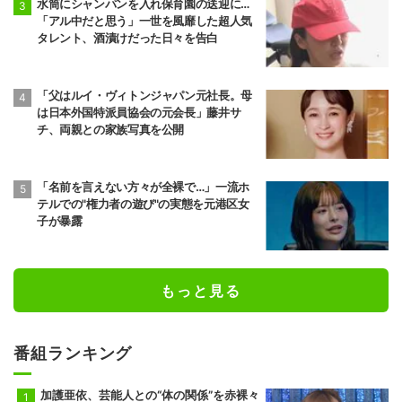
水筒にシャンパンを入れ保育園の送迎に…
「アル中だと思う」一世を風靡した超人気
タレント、酒漬けだった日々を告白
「父はルイ・ヴィトンジャパン元社長。母
は日本外国特派員協会の元会長」藤井サ
チ、両親との家族写真を公開
「名前を言えない方々が全裸で…」一流ホ
テルでの"権力者の遊び"の実態を元港区女
子が暴露
もっと見る
番組ランキング
加護亜依、芸能人との“体の関係”を赤裸々