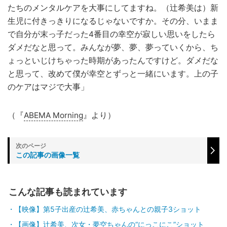
たちのメンタルケアを大事にしてますね。（辻希美は）新
生児に付きっきりになるじゃないですか。その分、いまま
で自分が末っ子だった4番目の幸空が寂しい思いをしたら
ダメだなと思って。みんなが夢、夢、夢っていくから、ち
ょっといじけちゃった時期があったんですけど。ダメだな
と思って、改めて僕が幸空とずっと一緒にいます。上の子
のケアはマジで大事」
（『
ABEMA Morning
』より）
この記事の画像一覧
こんな記事も読まれています
【映像】第5子出産の辻希美、赤ちゃんとの親子3ショット
【画像】辻希美、次女・夢空ちゃんの“にっこにこ”ショット