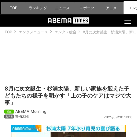
TOP
ランキング
ニュース
スポーツ
アニメ
エン
TOP
エンタメニュース
エンタメ総合
8月に次女誕生・杉浦太陽、新
8月に次女誕生・杉浦太陽、新しい家族を迎えた子
どもたちの様子を明かす「上の子のケアはマジで大
事」
ABEMA Morning
杉浦太陽
2025/09/30 11:00