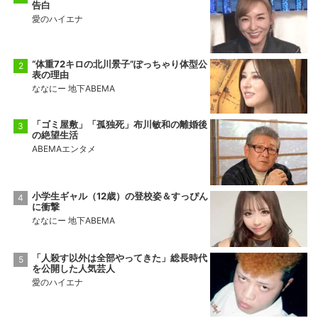
告白
愛のハイエナ
“体重72キロの北川景子”ぽっちゃり体型公
表の理由
ななにー 地下ABEMA
「ゴミ屋敷」「孤独死」布川敏和の離婚後
の絶望生活
ABEMAエンタメ
小学生ギャル（12歳）の登校姿＆すっぴん
に衝撃
ななにー 地下ABEMA
「人殺す以外は全部やってきた」総長時代
を公開した人気芸人
愛のハイエナ