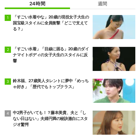
24時間
週間
「すごい水着やな」20歳の現役女子大生の
国宝級スタイルに全員衝撃「どこで支えて
る？」
「すごい水着」「目線に困る」20歳のダイ
ナマイトボディの女子大生のスタイルに反
響
鈴木福、27歳美人タレントに夢中「めっち
ゃ好き」「歴代でもトップクラス」
中2男子がいても！？藤本美貴、夫と「し
ない日はない」夫婦円満の秘訣激白にスタ
ジオ驚愕