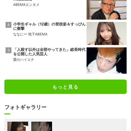
ABEMAエンタメ
小学生ギャル（12歳）の登校姿＆すっぴん
に衝撃
ななにー 地下ABEMA
「人殺す以外は全部やってきた」総長時代
を公開した人気芸人
愛のハイエナ
もっと見る
フォトギャラリー