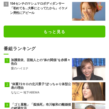
154センチのマシュマロボディダンサー
「初めてを…大事にとってたから」イケメ
ン男性にアピール
もっと見る
番組ランキング
加護亜依、芸能人との“体の関係”を赤裸々
告白
愛のハイエナ
“体重72キロの北川景子”ぽっちゃり体型公
表の理由
ななにー 地下ABEMA
「ゴミ屋敷」「孤独死」布川敏和の離婚後
の絶望生活