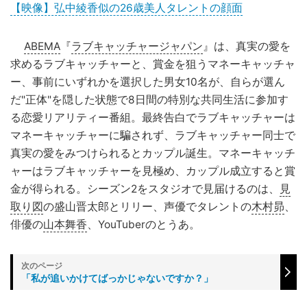
【映像】弘中綾香似の26歳美人タレントの顔面
ABEMA
『
ラブキャッチャージャパン
』は、真実の愛を
求めるラブキャッチャーと、賞金を狙うマネーキャッチャ
ー、事前にいずれかを選択した男女10名が、自らが選ん
だ"正体"を隠した状態で8日間の特別な共同生活に参加す
る恋愛リアリティー番組。最終告白でラブキャッチャーは
マネーキャッチャーに騙されず、ラブキャッチャー同士で
真実の愛をみつけられるとカップル誕生。マネーキャッチ
ャーはラブキャッチャーを見極め、カップル成立すると賞
金が得られる。シーズン2をスタジオで見届けるのは、
見
取り図
の盛山晋太郎とリリー、声優でタレントの
木村昴
、
俳優の
山本舞香
、YouTuberのとうあ。
「私が追いかけてばっかじゃないですか？」