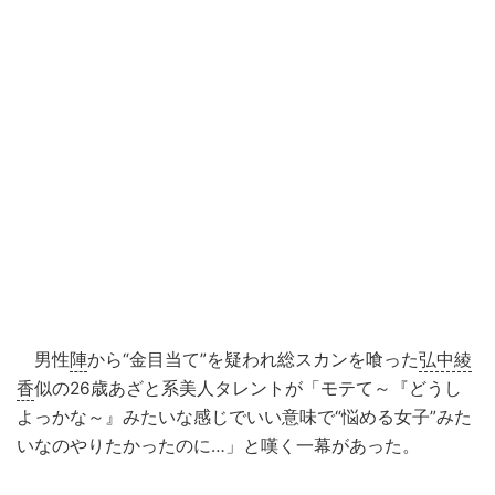
男性
陣
から“金目当て”を疑われ総スカンを喰った
弘中綾
香
似の26歳あざと系美人タレントが「モテて～『どうし
よっかな～』みたいな感じでいい意味で“悩める女子”みた
いなのやりたかったのに…」と嘆く一幕があった。