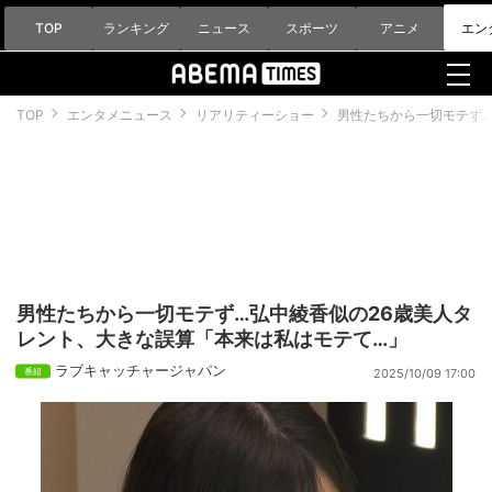
TOP
ランキング
ニュース
スポーツ
アニメ
エン
TOP
エンタメニュース
リアリティーショー
男性たちから一切モテず…
男性たちから一切モテず…弘中綾香似の26歳美人タ
レント、大きな誤算「本来は私はモテて…」
ラブキャッチャージャパン
2025/10/09 17:00