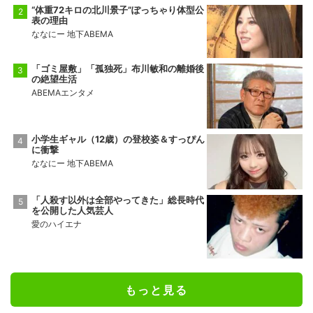
“体重72キロの北川景子”ぽっちゃり体型公
表の理由
ななにー 地下ABEMA
「ゴミ屋敷」「孤独死」布川敏和の離婚後
の絶望生活
ABEMAエンタメ
小学生ギャル（12歳）の登校姿＆すっぴん
に衝撃
ななにー 地下ABEMA
「人殺す以外は全部やってきた」総長時代
を公開した人気芸人
愛のハイエナ
もっと見る