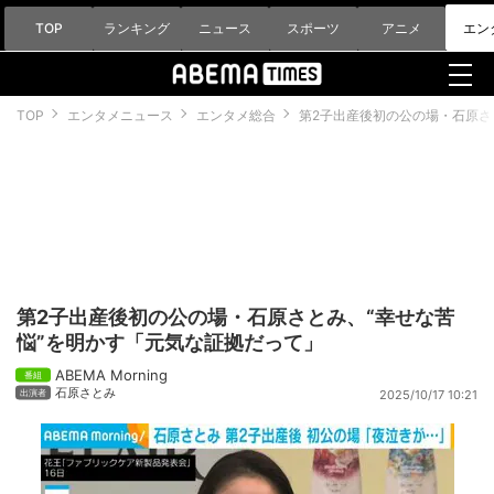
TOP
ランキング
ニュース
スポーツ
アニメ
エン
TOP
エンタメニュース
エンタメ総合
第2子出産後初の公の場・石原さ
第2子出産後初の公の場・石原さとみ、“幸せな苦
悩”を明かす「元気な証拠だって」
ABEMA Morning
石原さとみ
2025/10/17 10:21