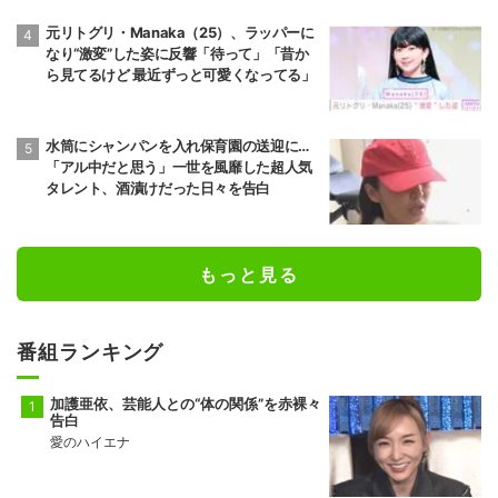
元リトグリ・Manaka（25）、ラッパーに
なり“激変”した姿に反響「待って」「昔か
ら見てるけど 最近ずっと可愛くなってる」
水筒にシャンパンを入れ保育園の送迎に…
「アル中だと思う」一世を風靡した超人気
タレント、酒漬けだった日々を告白
もっと見る
番組ランキング
加護亜依、芸能人との“体の関係”を赤裸々
告白
愛のハイエナ