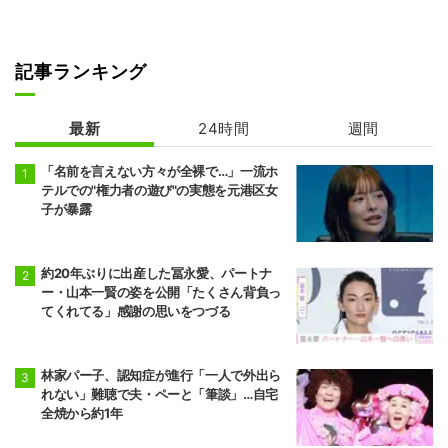
記事ランキング
最新
24時間
週間
「名前を言えない方々が全裸で…」一流ホ
テルでの"権力者の遊び"の実態を元港区女
子が暴露
約20年ぶりに出産した冨永愛、パートナ
ー・山本一賢の姿を公開「たくさん背負っ
てくれてる」感謝の思いをつづる
林家パー子、認知症が進行「一人で外出ら
れない」難聴で夫・ペーと「筆談」…自宅
全焼から約1年