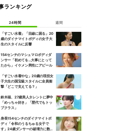
事ランキング
24時間
週間
「すごい水着」「目線に困る」20
歳のダイナマイトボディの女子大
生のスタイルに反響
154センチのマシュマロボディダ
ンサー「初めてを…大事にとって
たから」イケメン男性にアピール
「すごい水着やな」20歳の現役女
子大生の国宝級スタイルに全員衝
撃「どこで支えてる？」
鈴木福、27歳美人タレントに夢中
「めっちゃ好き」「歴代でもトッ
プクラス」
身長154センチのダイナマイトボ
ディ「令和のうるちゅる女子で
す」24歳ダンサーの破壊力に数原