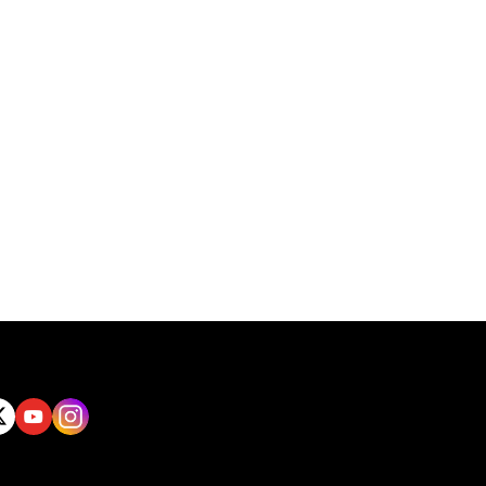
tt
Yout
Insta