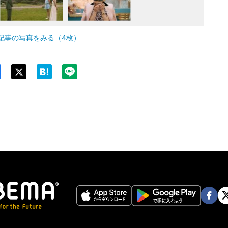
記事の写真をみる（4枚）
Twit
ter
Face
Twi