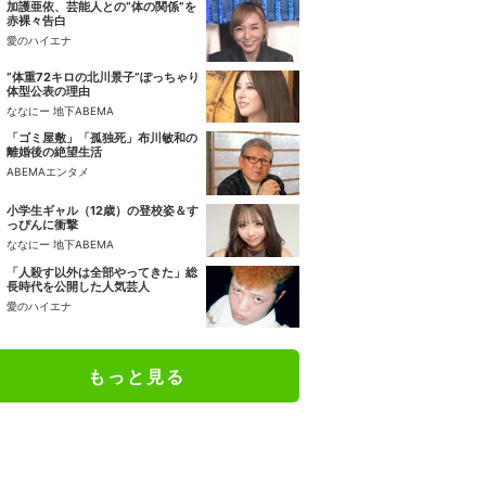
加護亜依、芸能人との“体の関係”を
赤裸々告白
愛のハイエナ
“体重72キロの北川景子”ぽっちゃり
体型公表の理由
ななにー 地下ABEMA
「ゴミ屋敷」「孤独死」布川敏和の
離婚後の絶望生活
ABEMAエンタメ
小学生ギャル（12歳）の登校姿＆す
っぴんに衝撃
ななにー 地下ABEMA
「人殺す以外は全部やってきた」総
長時代を公開した人気芸人
愛のハイエナ
もっと見る