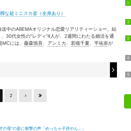
美脚な超ミニスカ姿（全身あり）
送中のABEMAオリジナル恋愛リアリティーショー。結
と、30代女性の“レディ”4人が、2週間にわたる婚活を通
組MCには、
藤森慎吾
、
アンミカ
、
若槻千夏
、
平祐奈
が
2
4才の母”の姿に衝撃の声「めっちゃ子供やん…」