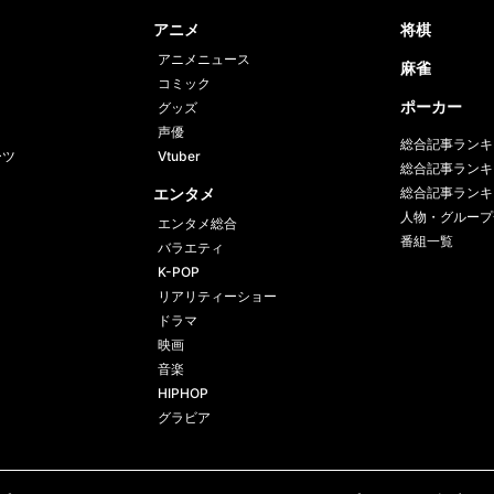
book
er
アニメ
将棋
アニメニュース
麻雀
コミック
ポーカー
グッズ
声優
総合記事ランキ
ーツ
Vtuber
総合記事ランキ
エンタメ
総合記事ランキ
人物・グループ
エンタメ総合
番組一覧
バラエティ
K-POP
リアリティーショー
ドラマ
映画
音楽
HIPHOP
グラビア