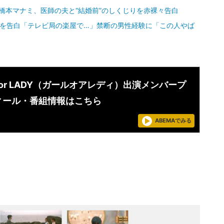
事」橋本マナミ、医師の夫と“結婚前”のしくじりを赤裸々告白
際を告白「テレビ局の楽屋で…」禁断の男性経験に「この人やば
L or LADY（ガールオアレディ）出演メンバープ
ィール・番組情報はこちら
ABEMAでみる