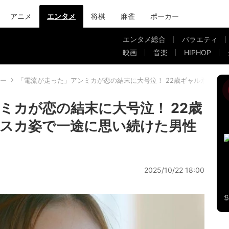
アニメ
エンタメ
将棋
麻雀
ポーカー
エンタメ総合
バラエティ
映画
音楽
HIPHOP
ー
「電流が走った」アンミカが恋の結末に大号泣！ 22歳ギャル系美女
ミカが恋の結末に大号泣！ 22歳
スカ姿で一途に思い続けた男性
2025/10/22 18:00