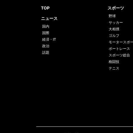
TOP
スポーツ
野球
ニュース
サッカー
国内
大相撲
国際
ゴルフ
経済・IT
モータースポ
政治
ボートレース
話題
スポーツ総合
格闘技
テニス