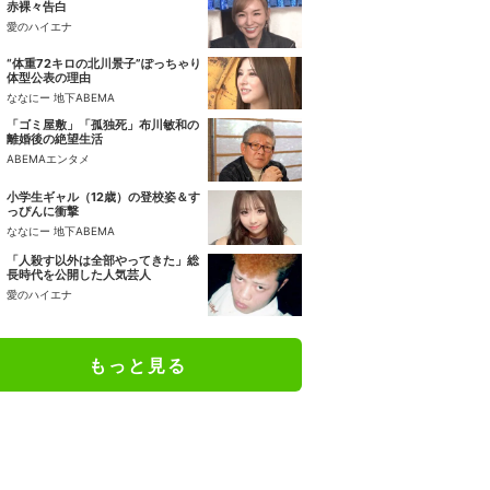
赤裸々告白
愛のハイエナ
“体重72キロの北川景子”ぽっちゃり
体型公表の理由
ななにー 地下ABEMA
「ゴミ屋敷」「孤独死」布川敏和の
離婚後の絶望生活
ABEMAエンタメ
小学生ギャル（12歳）の登校姿＆す
っぴんに衝撃
ななにー 地下ABEMA
「人殺す以外は全部やってきた」総
長時代を公開した人気芸人
愛のハイエナ
もっと見る