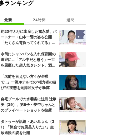
事ランキング
最新
24時間
週間
約20年ぶりに出産した冨永愛、パ
ートナー・山本一賢の姿を公開
「たくさん背負ってくれてる」感
謝の思いをつづる
水筒にシャンパンを入れ保育園の
送迎に…「アル中だと思う」一世
を風靡した超人気タレント、酒漬
けだった日々を告白
「名前を言えない方々が全裸
で…」一流ホテルでの"権力者の遊
び"の実態を元港区女子が暴露
自宅プールでの水着姿に注目 辻希
美（39）、第5子・夢空ちゃんと
のプライベートショットを披露
タトゥーが話題・あいみょん（3
1）「気合でお風呂入りたい」生
放送後の姿を公開