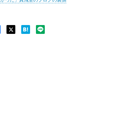
Twit
ter