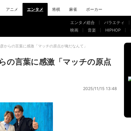
アニメ
エンタメ
将棋
麻雀
ポーカー
エンタメ総合
バラエティ
映画
音楽
HIPHOP
彦からの言葉に感激「マッチの原点が俺だなんて」
らの言葉に感激「マッチの原点
2025/11/15 13:48