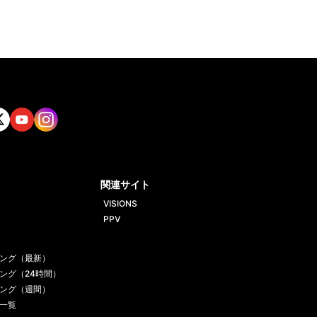
tt
Yout
Insta
ube
gram
関連サイト
VISIONS
PPV
ング（最新）
ング（24時間）
ング（週間）
一覧