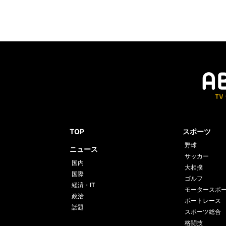
TOP
スポーツ
野球
ニュース
サッカー
国内
大相撲
国際
ゴルフ
経済・IT
モータースポ
政治
ボートレース
話題
スポーツ総合
格闘技