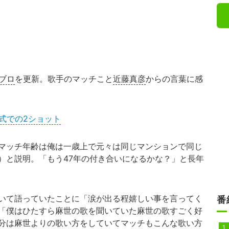
ブロ
を更新。歌手のマッチこと
近藤真彦
からの言葉に感
式での2ショット
マッチ年齢は俺は一歳上で元々は同じマンションで同じ
）と説明。「もう47年の付き合いになるかな？」と長年
いて語っていたことに「涙が出る程嬉しい事を言ってく
番
「僕はひたすら麻世の歌を聞いていた麻世の歌すごく好
分は麻世よりの歌い方をしていてマッチもこんな歌い方