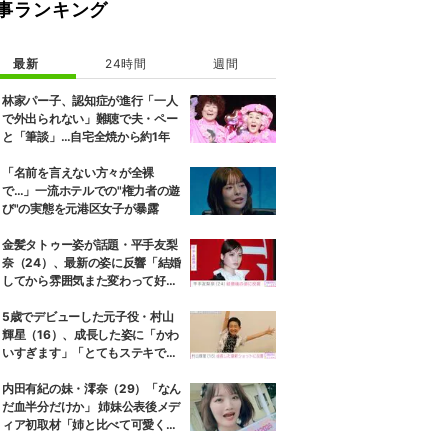
事ランキング
最新
24時間
週間
林家パー子、認知症が進行「一人
で外出られない」難聴で夫・ペー
と「筆談」…自宅全焼から約1年
「名前を言えない方々が全裸
で…」一流ホテルでの"権力者の遊
び"の実態を元港区女子が暴露
金髪タトゥー姿が話題・平手友梨
奈（24）、最新の姿に反響「結婚
してから雰囲気また変わって好
き」 2月に神尾楓珠（27）と電撃
婚
5歳でデビューした元子役・村山
輝星（16）、成長した姿に「かわ
いすぎます」「とてもステキで
す」などの反響
内田有紀の妹・澪奈（29）「なん
だ血半分だけか」 姉妹公表後メデ
ィア初取材「姉と比べて可愛くな
い」「売名行為」と言われても笑