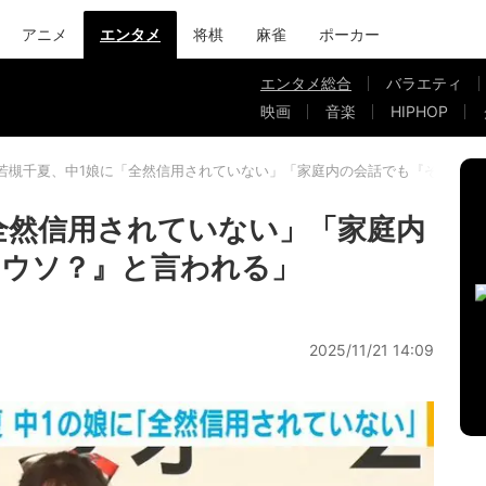
アニメ
エンタメ
将棋
麻雀
ポーカー
エンタメ総合
バラエティ
映画
音楽
HIPHOP
若槻千夏、中1娘に「全然信用されていない」「家庭内の会話でも『それって
全然信用されていない」「家庭内
てウソ？』と言われる」
2025/11/21 14:09