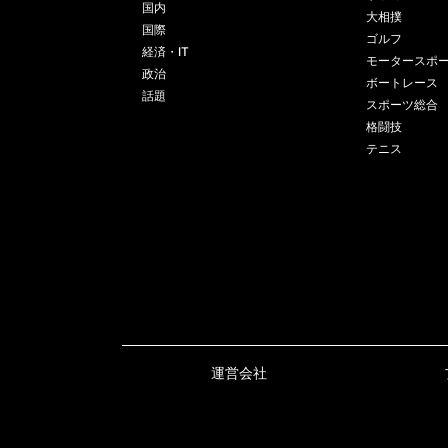
国内
大相撲
国際
ゴルフ
経済・IT
モータースポ
政治
ボートレース
話題
スポーツ総合
格闘技
テニス
運営会社