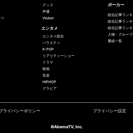
ポーカー
グッズ
声優
総合記事ランキ
ーツ
Vtuber
総合記事ランキ
エンタメ
総合記事ランキ
人物・グループ
エンタメ総合
番組一覧
バラエティ
K-POP
リアリティーショー
ドラマ
映画
音楽
HIPHOP
グラビア
プライバシーポリシー
プライバシー設定
©AbemaTV, Inc.