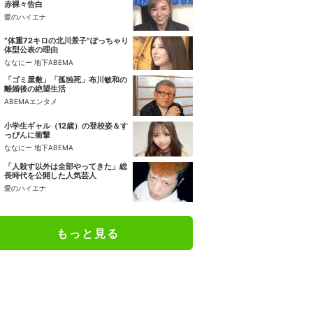
赤裸々告白
愛のハイエナ
“体重72キロの北川景子”ぽっちゃり
体型公表の理由
ななにー 地下ABEMA
「ゴミ屋敷」「孤独死」布川敏和の
離婚後の絶望生活
ABEMAエンタメ
小学生ギャル（12歳）の登校姿＆す
っぴんに衝撃
ななにー 地下ABEMA
「人殺す以外は全部やってきた」総
長時代を公開した人気芸人
愛のハイエナ
もっと見る