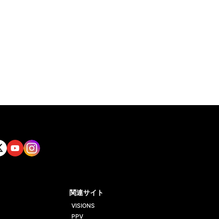
tt
Yout
Insta
ube
gram
関連サイト
VISIONS
PPV