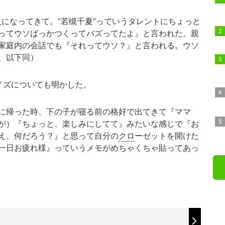
人になってきて。“若槻千夏”っていうタレントにちょっと
ってウソばっかつくってバズってたよ』と言われた。親
家庭内の会話でも『それってウソ？』と言われる。ウソ
、以下同）
イズについても明かした。
に帰った時、下の子が寝る前の格好で出てきて『ママ
が）『ちょっと、楽しみにしてて』みたいな感じで『お
え、何だろう？』と思って自分の
クロ
ーゼットを開けた
一日お疲れ様』っていうメモがめちゃくちゃ貼ってあっ