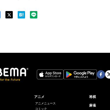
Twit
ter
Face
Twi
book
er
アニメ
将棋
アニメニュース
麻雀
コミック