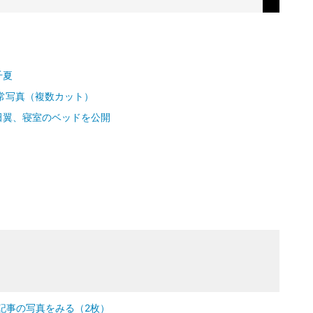
千夏
常写真（複数カット）
田翼、寝室のベッドを公開
記事の写真をみる（2枚）