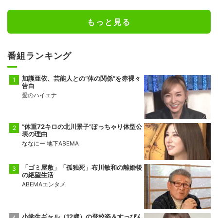
もっと見る
番組ランキング
加護亜依、芸能人との“体の関係”を赤裸々
告白
愛のハイエナ
“体重72キロの北川景子”ぽっちゃり体型公
表の理由
ななにー 地下ABEMA
「ゴミ屋敷」「孤独死」布川敏和の離婚後
の絶望生活
ABEMAエンタメ
小学生ギャル（12歳）の登校姿＆すっぴん