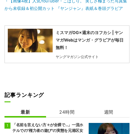
【画像4枚】人気YouTuber・こばしり。 美しさ極まった写真集
から未収録＆初公開カット 『ヤンジャン』表紙＆巻頭グラビア
ミスマガOG×週末のヨフカシ | ヤン
マガWebはマンガ・グラビアが毎日
無料！
ヤングマガジン公式サイト
記事ランキング
最新
24時間
週間
「名前を言えない方々が全裸で…」一流ホ
テルでの"権力者の遊び"の実態を元港区女