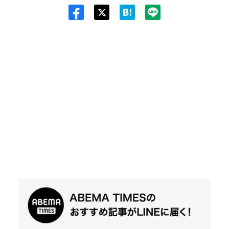
Twit
ter