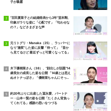
子が暴露
“百田夏菜子との結婚発表から2年”堂本剛、
印象ガラリな姿に「心配です」「匂わせな
の？」などさまざまな声
元リトグリ・Manaka（25）、ラッパーに
なり“激変”した姿に反響「待って」「昔か
ら見てるけど 最近ずっと可愛くなってる」
木下優樹菜さん（38）、“顔出しが話題”14
歳長女の成長した姿を公開 「14歳とは思え
ぬオトナっぽさ」「優樹菜ちゃんにそっく
りすぎる」など反響
約20年ぶりに出産した冨永愛、パートナ
ー・山本一賢の姿を公開「たくさん背負っ
てくれてる」感謝の思いをつづる