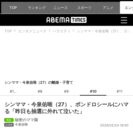
TOP
ランキング
ニュース
スポーツ
アニメ
エン
TOP
エンタメニュース
バラエティ
シンママ・今泉佑唯（27）、ボン
シンママ・今泉佑唯（27）の離婚・子育て
#1
#8
#9
#10
#11
シンママ・今泉佑唯（27）、ボンドロシールにハマ
る「昨日も抽選に外れて泣いた」
秘密のママ園
今泉佑唯
2026/02/24 16:00