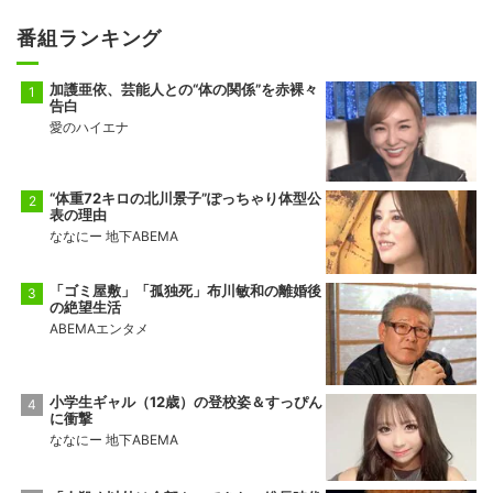
番組ランキング
加護亜依、芸能人との“体の関係”を赤裸々
告白
愛のハイエナ
“体重72キロの北川景子”ぽっちゃり体型公
表の理由
ななにー 地下ABEMA
「ゴミ屋敷」「孤独死」布川敏和の離婚後
の絶望生活
ABEMAエンタメ
小学生ギャル（12歳）の登校姿＆すっぴん
に衝撃
ななにー 地下ABEMA