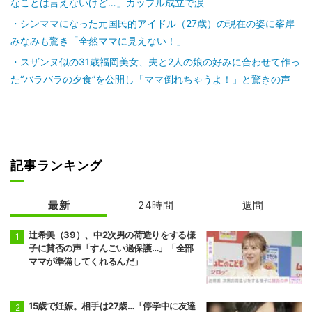
なことは言えないけど…」カップル成立で涙
シンママになった元国民的アイドル（27歳）の現在の姿に峯岸
みなみも驚き「全然ママに見えない！」
スザンヌ似の31歳福岡美女、夫と2人の娘の好みに合わせて作っ
た“バラバラの夕食”を公開し「ママ倒れちゃうよ！」と驚きの声
記事ランキング
最新
24時間
週間
辻希美（39）、中2次男の荷造りをする様
子に賛否の声「すんごい過保護…」「全部
ママが準備してくれるんだ」
15歳で妊娠。相手は27歳…「停学中に友達