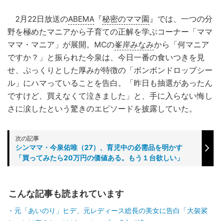
2月22日放送の
ABEMA
『
秘密のママ園
』では、一つの分
野を極めたマニアから子育ての正解を学ぶコーナー「ママ
ママ・マニア」が展開。MCの
峯岸みなみ
から「何マニア
ですか？」と振られた今泉は、今日一番の食いつきを見
せ、ぷっくりとした厚みが特徴の「ボンボンドロップシー
ル」にハマっていることを告白。「昨日も抽選があったん
ですけど、買えなくて泣きました」と、手に入らない悔し
さに涙したという驚きのエピソードを披露していた。
シンママ・今泉佑唯（27）、育児中の必需品を明かす
「買ってみたら20万円の価値ある。もう１台欲しい」
こんな記事も読まれています
元「あいのり」ヒデ、元レディース総長の美女に告白「大袈裟