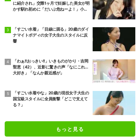
に紹介され」交際1ヶ月で妊娠した美女が明
かす馴れ初めに「だいぶ危ねーよ！」小森
純も絶句
「すごい水着」「目線に困る」20歳のダイ
ナマイトボディの女子大生のスタイルに反
響
「わぁ!!おっきい!!」いきものがかり・吉岡
聖恵（42）、近影に驚きの声「なにこれ…
大好き」「なんか親近感が」
「すごい水着やな」20歳の現役女子大生の
国宝級スタイルに全員衝撃「どこで支えて
る？」
もっと見る