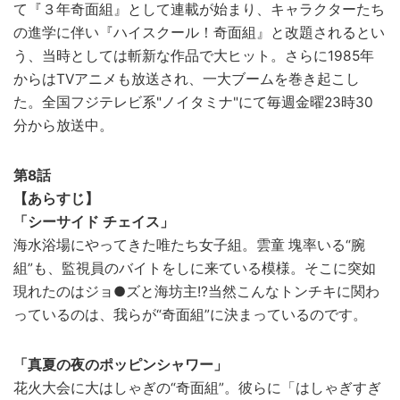
て『３年奇面組』として連載が始まり、キャラクターたち
の進学に伴い『ハイスクール！奇面組』と改題されるとい
う、当時としては斬新な作品で大ヒット。さらに1985年
からはTVアニメも放送され、一大ブームを巻き起こし
た。全国フジテレビ系"ノイタミナ"にて毎週金曜23時30
分から放送中。
第8話
【あらすじ】
「シーサイド チェイス」
海水浴場にやってきた唯たち女子組。雲童 塊率いる“腕
組”も、監視員のバイトをしに来ている模様。そこに突如
現れたのはジョ●ズと海坊主!?当然こんなトンチキに関わ
っているのは、我らが“奇面組”に決まっているのです。
「真夏の夜のポッピンシャワー」
花火大会に大はしゃぎの“奇面組”。彼らに「はしゃぎすぎ