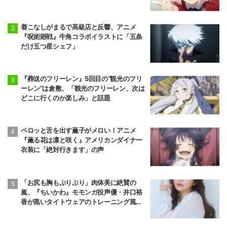
着こなしがまるで高級店と反響、アニメ
『呪術廻戦』牛角コラボイラストに「五条
だけ五つ星シェフ」
『葬送のフリーレン』5回目の“観光のフリ
ーレン”は倉敷、「観光のフリーレン、次は
どこに行くのか楽しみ」と話題
ペロッと舌を出す薫子がメロい！アニメ
『薫る花は凛と咲く』アメリカンダイナー
衣装に「絶対行きます」の声
「お尻も胸もぷりぷり」肉体美に絶賛の
嵐、『ちいかわ』モモンガ役声優・井口裕
香が黒いタイトウェアのトレーニング風景
公開