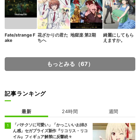
Fate/strange F
花ざかりの君た
地獄楽 第2期
綺麗にしてもら
ake
ちへ
えますか。
もっとみる（67）
記事ランキング
最新
24時間
週間
「バチクソに可愛い」「かっこいいお姉さ
ん感」セガプライズ新作『リコリス・リコ
イル』フィギュア解禁に反響続々