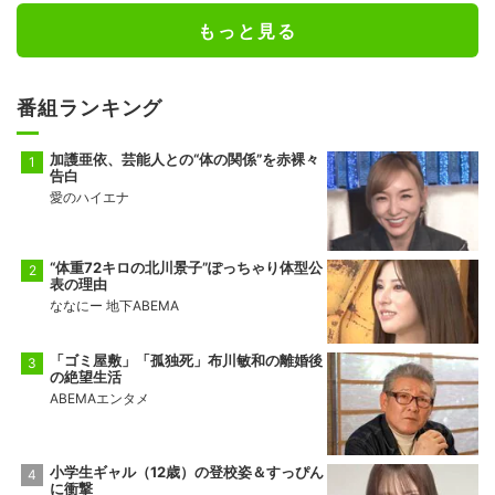
もっと見る
番組ランキング
加護亜依、芸能人との“体の関係”を赤裸々
告白
愛のハイエナ
“体重72キロの北川景子”ぽっちゃり体型公
表の理由
ななにー 地下ABEMA
「ゴミ屋敷」「孤独死」布川敏和の離婚後
の絶望生活
ABEMAエンタメ
小学生ギャル（12歳）の登校姿＆すっぴん
に衝撃