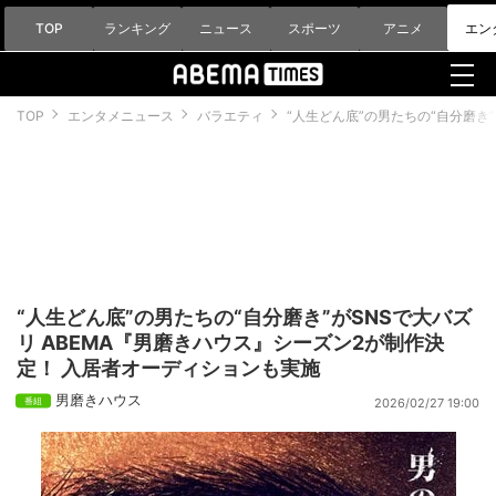
TOP
ランキング
ニュース
スポーツ
アニメ
エン
TOP
エンタメニュース
バラエティ
“人生どん底”の男たちの“自分磨き
“人生どん底”の男たちの“自分磨き”がSNSで大バズ
リ ABEMA『男磨きハウス』シーズン2が制作決
定！ 入居者オーディションも実施
男磨きハウス
2026/02/27 19:00