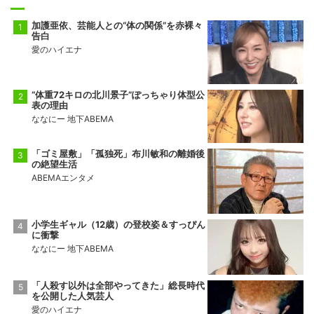
加護亜依、芸能人との“体の関係”を赤裸々
告白
愛のハイエナ
“体重72キロの北川景子”ぽっちゃり体型公
表の理由
ななにー 地下ABEMA
「ゴミ屋敷」「孤独死」布川敏和の離婚後
の絶望生活
ABEMAエンタメ
小学生ギャル（12歳）の登校姿＆すっぴん
に衝撃
ななにー 地下ABEMA
「人殺す以外は全部やってきた」総長時代
を公開した人気芸人
愛のハイエナ