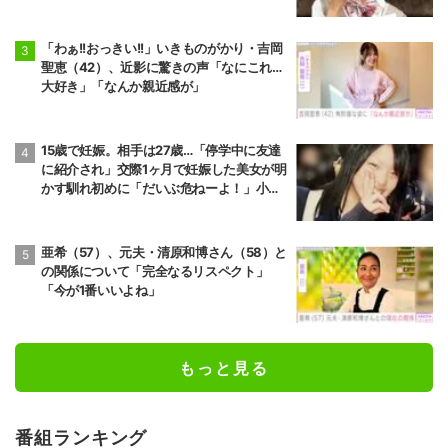
「わぁ!!おっきい!!」いきものがかり・吉岡
聖恵（42）、近影に驚きの声「なにこれ…
大好き」「なんか親近感が」
15歳で妊娠。相手は27歳…「停学中に友達
に紹介され」交際1ヶ月で妊娠した美女が明
かす馴れ初めに「だいぶ危ねーよ！」小森
純も絶句
亜希（57）、元夫・清原和博さん（58）と
の関係について「完全なるリスペクト」
「今が1番いいよね」
もっと見る
番組ランキング