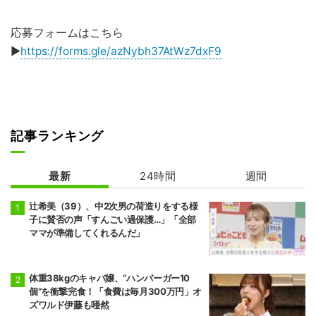
応募フォームはこちら
▶
https://forms.gle/azNybh37AtWz7dxF9
記事ランキング
最新
24時間
週間
辻希美（39）、中2次男の荷造りをする様
子に賛否の声「すんごい過保護…」「全部
ママが準備してくれるんだ」
体重38kgのキャバ嬢、“ハンバーガー10
個”を衝撃完食！「食費は毎月300万円」オ
ズワルド伊藤も唖然