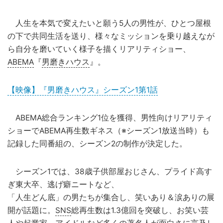
人生を本気で変えたいと願う5人の男性が、ひとつ屋根
の下で共同生活を送り、様々なミッションを乗り越えなが
ら自分を磨いていく様子を描くリアリティショー、
ABEMA
『
男磨きハウス
』。
【映像】『男磨きハウス』シーズン1第1話
ABEMA総合ランキング1位を獲得、男性向けリアリティ
ショーでABEMA再生数ギネス（※シーズン1放送当時）も
記録した同番組の、シーズン2の制作が決定した。
シーズン1では、38歳子供部屋おじさん、プライド高す
ぎ東大卒、逃げ癖ニートなど、
「人生どん底」の男たちが集合し、笑いあり＆涙ありの展
開が話題に。
SNS
総再生数は1.3億回を突破し、お笑い芸