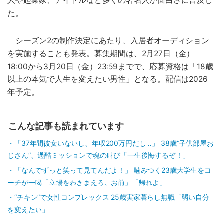
人や起業家、アイドルなど多くの著名人が面白さに言及し
た。
シーズン2の制作決定にあたり、入居者オーディション
を実施することも発表。募集期間は、2月27日（金）
18:00から3月20日（金）23:59までで、応募資格は「18歳
以上の本気で人生を変えたい男性」となる。配信は2026
年予定。
こんな記事も読まれています
「37年間彼女いないし、年収200万円だし…」 38歳“子供部屋お
じさん”、過酷ミッションで魂の叫び「一生後悔するぞ！」
「なんでずっと笑って見てんだよ！」 噛みつく23歳大学生をコ
ーチが一喝「立場をわきまえろ、お前」「帰れよ」
“チキン”で女性コンプレックス 25歳実家暮らし無職「弱い自分
を変えたい」