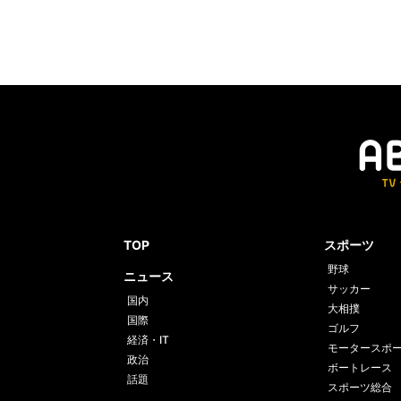
TOP
スポーツ
野球
ニュース
サッカー
国内
大相撲
国際
ゴルフ
経済・IT
モータースポ
政治
ボートレース
話題
スポーツ総合