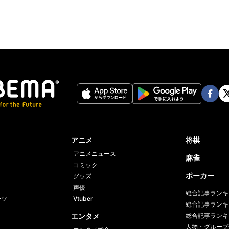
Face
Twi
book
er
アニメ
将棋
アニメニュース
麻雀
コミック
ポーカー
グッズ
声優
総合記事ランキ
ーツ
Vtuber
総合記事ランキ
エンタメ
総合記事ランキ
人物・グループ