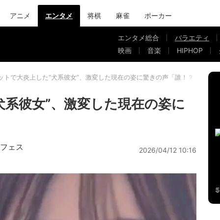
アニメ
エンタメ
将棋
麻雀
ポーカー
エンタメ総合
バラエティ
映画
音楽
HIPHOP
ットで大炎上した“犬系彼女”、激変した現在の姿に驚きの声「誰！？」
犬系彼女”、激変した現在の姿に
破フェス
2026/04/12 10:16