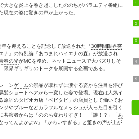
で大きな炎上を巻き起こしたののちがバラエティ番組に
た現在の姿に驚きの声が上がった。
10周年を迎えることを記念して放送された『
30時間限界突
エナ
』の特別編『あつまれハイエナの森』が放送され
青春の光
がMCを務め、ネットニュースで大バズりしそ
、限界ギリギリのトークを展開する企画である。
レーン
ゲーム
の景品が取れずに涙する姿から注目を浴び
黒髪ショートヘアから一変した姿で登場。現在は人気イ
る原宿のタピオカ店「ベビタピ」の店員として働いてお
ンジやブルーなどカラフルなメッシュが入った目を引く
に共演者からは「ののち変わりすぎ！」「誰！？」「
あ
なってんよかよw」「かわいすぎる」と驚きの声が上が