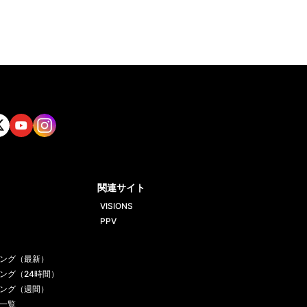
tt
Yout
Insta
ube
gram
関連サイト
VISIONS
PPV
ング（最新）
ング（24時間）
ング（週間）
一覧