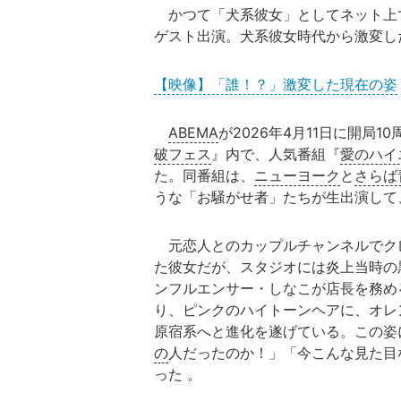
かつて「犬系彼女」としてネット上
ゲスト出演。犬系彼女時代から激変し
【映像】「誰！？」激変した現在の姿
ABEMA
が2026年4月11日に開局
破フェス
』内で、人気番組『
愛のハイ
た。同番組は、
ニューヨーク
と
さらば
うな「お騒がせ者」たちが生出演して
元恋人とのカップルチャンネルでク
た彼女だが、スタジオには炎上当時の
ンフルエンサー・しなこが店長を務め
り、ピンクのハイトーンヘアに、オレ
原宿系へと進化を遂げている。この姿
の
人だったのか！」「今こんな見た目
った 。