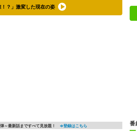
誰！？」激変した現在の姿
番
第1弾～最新話まですべて見放題！
⇒登録はこちら