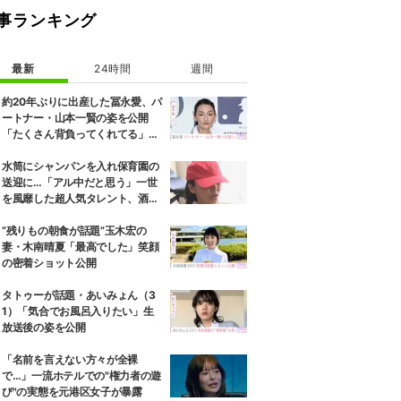
事ランキング
最新
24時間
週間
約20年ぶりに出産した冨永愛、パ
ートナー・山本一賢の姿を公開
「たくさん背負ってくれてる」感
謝の思いをつづる
水筒にシャンパンを入れ保育園の
送迎に…「アル中だと思う」一世
を風靡した超人気タレント、酒漬
けだった日々を告白
“残りもの朝食が話題”玉木宏の
妻・木南晴夏「最高でした」笑顔
の密着ショット公開
タトゥーが話題・あいみょん（3
1）「気合でお風呂入りたい」生
放送後の姿を公開
「名前を言えない方々が全裸
で…」一流ホテルでの"権力者の遊
び"の実態を元港区女子が暴露