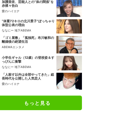
加護亜依、芸能人との“体の関係”を
赤裸々告白
愛のハイエナ
“体重72キロの北川景子”ぽっちゃり
体型公表の理由
ななにー 地下ABEMA
「ゴミ屋敷」「孤独死」布川敏和の
離婚後の絶望生活
ABEMAエンタメ
小学生ギャル（12歳）の登校姿＆す
っぴんに衝撃
ななにー 地下ABEMA
「人殺す以外は全部やってきた」総
長時代を公開した人気芸人
愛のハイエナ
もっと見る