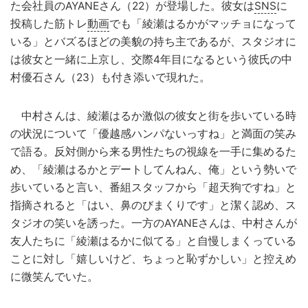
た会社員のAYANEさん（22）が登場した。彼女は
SNS
に
投稿した筋トレ
動画
でも「綾瀬はるかがマッチョになって
いる」とバズるほどの美貌の持ち主であるが、スタジオに
は彼女と一緒に上京し、交際4年目になるという彼氏の中
村優石さん（23）も付き添いで現れた。
中村さんは、綾瀬はるか激似の彼女と街を歩いている時
の状況について「優越感ハンパないっすね」と満面の笑み
で語る。反対側から来る男性たちの視線を一手に集めるた
め、「綾瀬はるかとデートしてんねん、俺」という勢いで
歩いていると言い、番組スタッフから「超天狗ですね」と
指摘されると「はい、鼻のびまくりです」と潔く認め、ス
タジオの笑いを誘った。一方のAYANEさんは、中村さんが
友人たちに「綾瀬はるかに似てる」と自慢しまくっている
ことに対し「嬉しいけど、ちょっと恥ずかしい」と控えめ
に微笑んでいた。