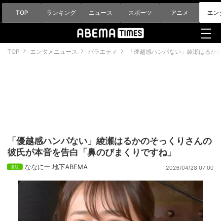
TOP
ランキング
ニュース
スポーツ
アニメ
エン
TOP
エンタメニュース
バラエティ
「優越感ハンパない」綾瀬はるか
「優越感ハンパない」綾瀬はるかのそっくりさんの
彼氏が本音を告白「鼻のびまくりですね」
ななにー 地下ABEMA
2026/04/28 07:00