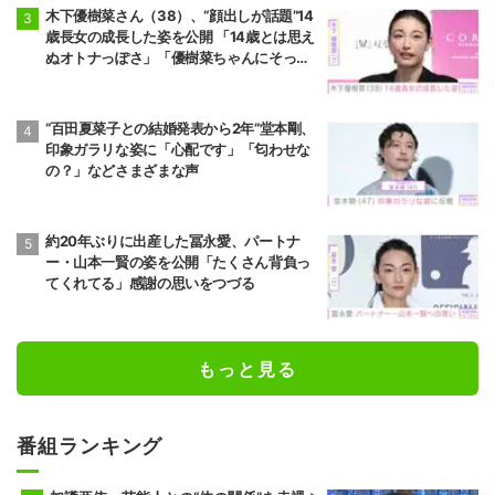
木下優樹菜さん（38）、“顔出しが話題”14
歳長女の成長した姿を公開 「14歳とは思え
ぬオトナっぽさ」「優樹菜ちゃんにそっく
りすぎる」など反響
“百田夏菜子との結婚発表から2年”堂本剛、
印象ガラリな姿に「心配です」「匂わせな
の？」などさまざまな声
約20年ぶりに出産した冨永愛、パートナ
ー・山本一賢の姿を公開「たくさん背負っ
てくれてる」感謝の思いをつづる
もっと見る
番組ランキング