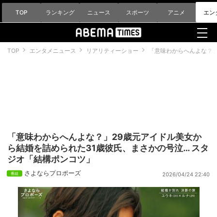
TOP
ランキング
ニュース
スポーツ
アニメ
エン
TOP
エンタメニュース
リアリティーショー
「意味わからへんよな？」
「意味わからへんよな？」29歳元アイドル美女か
ら結婚を詰められた31歳彼氏、まさかの号泣… スタ
ジオ「結構ポンコツ」
さよならプロポーズ
2026/04/24 22:40