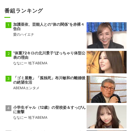
番組ランキング
加護亜依、芸能人との“体の関係”を赤裸々
告白
愛のハイエナ
“体重72キロの北川景子”ぽっちゃり体型公
表の理由
ななにー 地下ABEMA
「ゴミ屋敷」「孤独死」布川敏和の離婚後
の絶望生活
ABEMAエンタメ
小学生ギャル（12歳）の登校姿＆すっぴん
に衝撃
ななにー 地下ABEMA