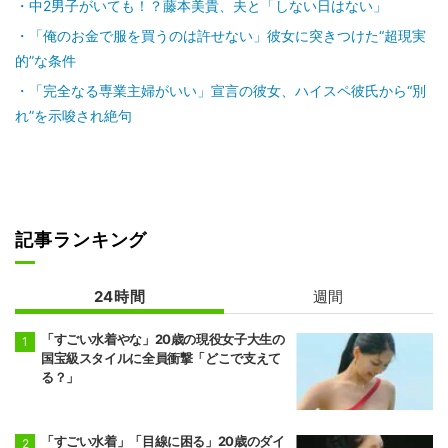
中2男子がいても！？藤本美貴、夫と「しない日はない」
「俺のお金で服を買うのは許せない」彼女に突きつけた“超現実
的”な条件
「完全なる専業主婦がいい」宣言の彼女、ハイスペ彼氏から“別
れ”を示唆され絶句
記事ランキング
24時間
週間
「すごい水着やな」20歳の現役女子大生の
国宝級スタイルに全員衝撃「どこで支えて
る？」
「すごい水着」「目線に困る」20歳のダイ