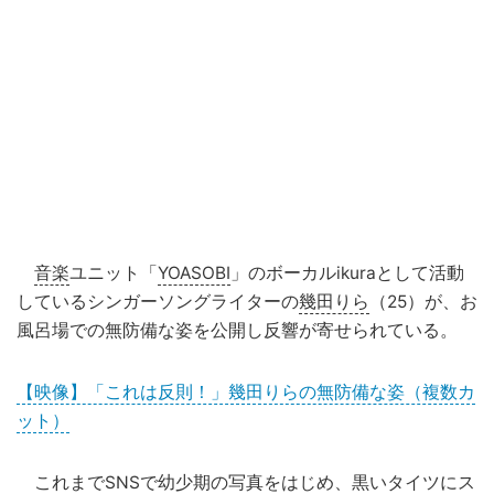
音楽
ユニット「
YOASOBI
」のボーカルikuraとして活動
しているシンガーソングライターの
幾田りら
（25）が、お
風呂場での無防備な姿を公開し反響が寄せられている。
【映像】「これは反則！」幾田りらの無防備な姿（複数カ
ット）
これまで
SNS
で幼少期の写真をはじめ、黒いタイツにス