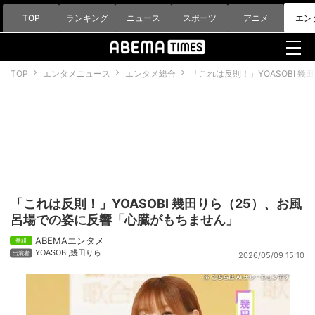
TOP
ランキング
ニュース
スポーツ
アニメ
エン
TOP
エンタメニュース
エンタメ総合
「これは反則！」YOASOBI 
「これは反則！」YOASOBI 幾田りら（25）、お風
呂場での姿に反響「心臓がもちません」
ABEMAエンタメ
YOASOBI
,
幾田りら
2026/05/09 15:10