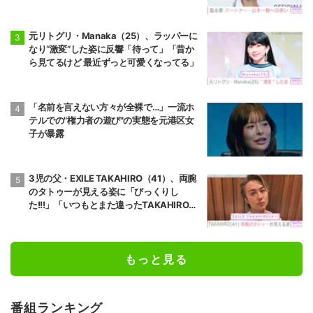
元リトグリ・Manaka（25）、ラッパーに
なり“激変”した姿に反響「待って」「昔か
ら見てるけど 最近ずっと可愛くなってる」
「名前を言えない方々が全裸で…」一流ホ
テルでの"権力者の遊び"の実態を元港区女
子が暴露
3児の父・EXILE TAKAHIRO（41）、両腕
のタトゥーが見える姿に「びっくりし
た!!!」「いつもとまた違ったTAKAHIROさ
ん」などの反響
もっと見る
番組ランキング