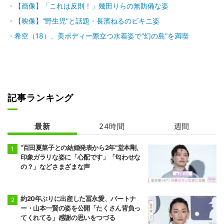
【画像】「これは反則！」幾田りらの無防備な姿
【映像】“野生児”と話題・長濱ねるのビキニ姿
希空（18）、美ボディー際立つ水着姿で“幻の島”を満喫
記事ランキング
最新
24時間
週間
“百田夏菜子との結婚発表から2年”堂本剛、
印象ガラリな姿に「心配です」「匂わせな
の？」などさまざまな声
約20年ぶりに出産した冨永愛、パートナ
ー・山本一賢の姿を公開「たくさん背負っ
てくれてる」感謝の思いをつづる