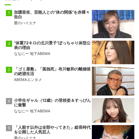
加護亜依、芸能人との“体の関係”を赤裸々
告白
愛のハイエナ
“体重72キロの北川景子”ぽっちゃり体型公
表の理由
ななにー 地下ABEMA
「ゴミ屋敷」「孤独死」布川敏和の離婚後
の絶望生活
ABEMAエンタメ
小学生ギャル（12歳）の登校姿＆すっぴん
に衝撃
ななにー 地下ABEMA
「人殺す以外は全部やってきた」総長時代
を公開した人気芸人
愛のハイエナ