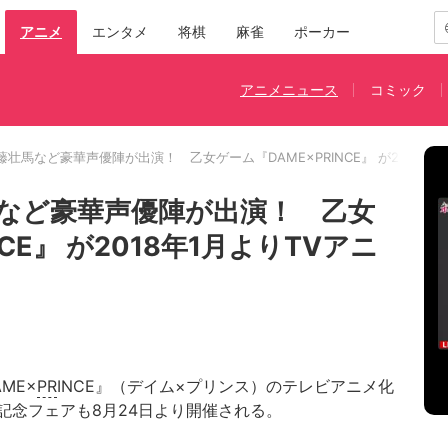
アニメ
エンタメ
将棋
麻雀
ポーカー
アニメニュース
コミック
壮馬など豪華声優陣が出演！ 乙女ゲーム『DAME×PRINCE』 が2018年
など豪華声優陣が出演！ 乙女
CE』 が2018年1月よりTVアニ
AME×
PR
INCE』（デイム×プリンス）のテレビアニメ化
記念フェアも8月24日より開催される。