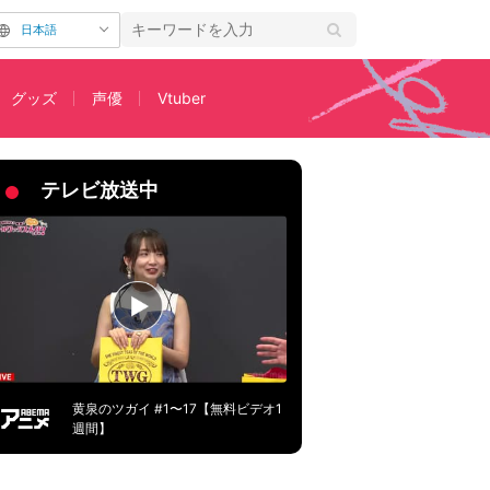
日本語
グッズ
声優
Vtuber
1月よりTVアニメ化決定
テレビ放送中
黄泉のツガイ #1〜17【無料ビデオ1
週間】