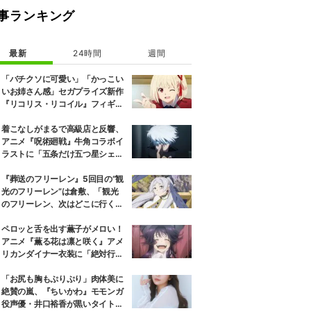
事ランキング
最新
24時間
週間
「バチクソに可愛い」「かっこい
いお姉さん感」セガプライズ新作
『リコリス・リコイル』フィギュ
ア解禁に反響続々
着こなしがまるで高級店と反響、
アニメ『呪術廻戦』牛角コラボイ
ラストに「五条だけ五つ星シェ
フ」
『葬送のフリーレン』5回目の“観
光のフリーレン”は倉敷、「観光
のフリーレン、次はどこに行くの
か楽しみ」と話題
ペロッと舌を出す薫子がメロい！
アニメ『薫る花は凛と咲く』アメ
リカンダイナー衣装に「絶対行き
ます」の声
「お尻も胸もぷりぷり」肉体美に
絶賛の嵐、『ちいかわ』モモンガ
役声優・井口裕香が黒いタイトウ