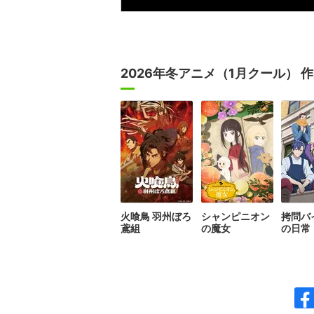
2026年冬アニメ（1月クール） 
火喰鳥 羽州ぼろ
シャンピニオン
拷問バ
鳶組
の魔女
の日常