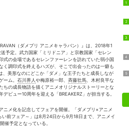
RAVAN（ダメプリ アニメキャラバン）』は、2018年1
にて放送予定。武力国家「ミリドニア」と宗教国家「セレン
印式の会場であるセレンファーレンを訪れていた弱小国
なく調印式を終えるハズが、そこで出会ったのは一癖も
作は、美形なのにどこか「ダメ」な王子たちと成長しなが
ゲーム。
石川界人
や梅原裕一郎、
斉藤壮馬
、木村良平な
たちの成長物語を描くアニメオリジナルストーリーとな
デビュー10周年を迎える「BREAKERZ」が担当する。
アニメ化を記念してフェアを開催。「ダメプリ×アニメ
らい前フェア～」は8月24日から9月18日まで、アニメイ
で開催予定となっている。