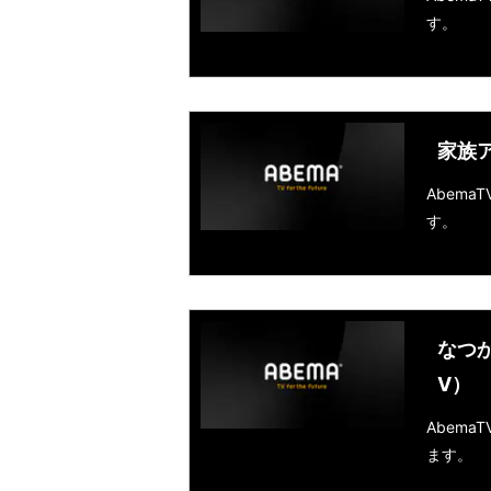
す。
家族ア
Abem
す。
なつか
V）
Abem
ます。