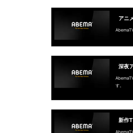
アニメ
Abem
深夜ア
Abem
す。
新作T
Abem