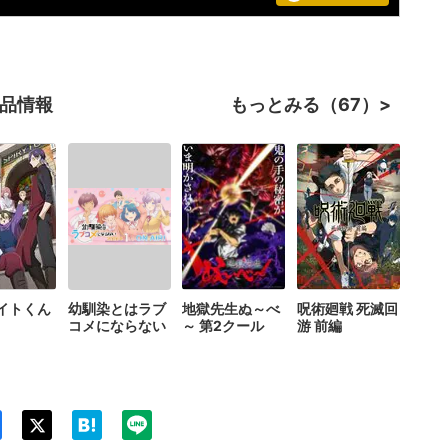
作品情報
もっとみる（67）
イトくん
幼馴染とはラブ
地獄先生ぬ～べ
呪術廻戦 死滅回
コメにならない
～ 第2クール
游 前編