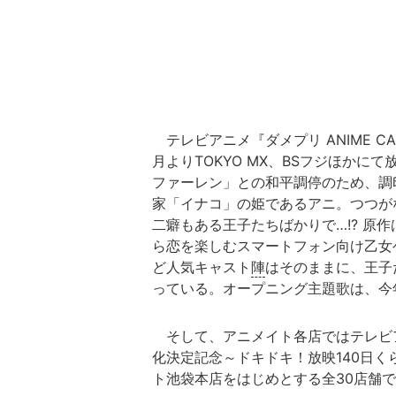
テレビアニメ『ダメプリ ANIME CA
月よりTOKYO MX、BSフジほか
ファーレン」との和平調停のため、調
家「イナコ」の姫であるアニ。つつが
二癖もある王子たちばかりで…!? 原
ら恋を楽しむスマートフォン向け乙女
ど人気キャスト
陣
はそのままに、王子
っている。オープニング主題歌は、今年
そして、アニメイト各店ではテレビ
化決定記念～ドキドキ！放映140日く
ト池袋本店をはじめとする全30店舗