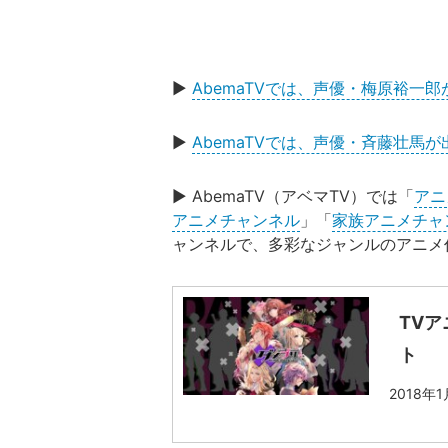
▶︎
AbemaTVでは、声優・梅原裕一
▶︎
AbemaTVでは、声優・斉藤壮馬
▶︎ AbemaTV（アベマTV）では「
アニ
アニメチャンネル
」「
家族アニメチャ
ャンネルで、多彩なジャンルのアニメ
TVア
ト
2018年