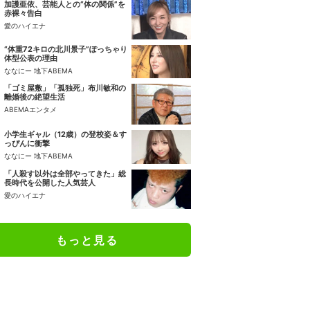
加護亜依、芸能人との“体の関係”を
赤裸々告白
愛のハイエナ
“体重72キロの北川景子”ぽっちゃり
体型公表の理由
ななにー 地下ABEMA
「ゴミ屋敷」「孤独死」布川敏和の
離婚後の絶望生活
ABEMAエンタメ
小学生ギャル（12歳）の登校姿＆す
っぴんに衝撃
ななにー 地下ABEMA
「人殺す以外は全部やってきた」総
長時代を公開した人気芸人
愛のハイエナ
もっと見る