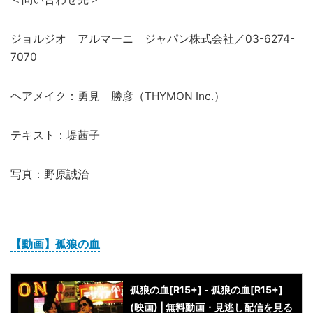
ジョルジオ アルマーニ ジャパン株式会社／03-6274-
7070
ヘアメイク：勇見 勝彦（THYMON Inc.）
テキスト：堤茜子
写真：野原誠治
【動画】孤狼の血
孤狼の血[R15+] - 孤狼の血[R15+]
(映画) | 無料動画・見逃し配信を見る