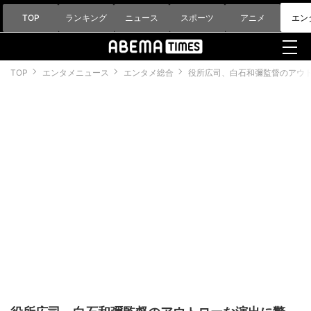
TOP
ランキング
ニュース
スポーツ
アニメ
エン
TOP
エンタメニュース
エンタメ総合
役所広司、白石和彌監督のアウ