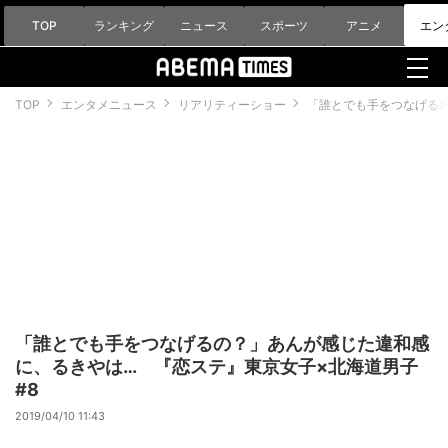
TOP
ランキング
ニュース
スポーツ
アニメ
エン
TOP
エンタメニュース
リアリティーショー
「誰とでも手をつなげるの
「誰とでも手をつなげるの？」あんが感じた違和感
に、るきやは… 『恋ステ』東京女子×北海道男子
#8
2019/04/10 11:43