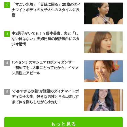
「すごい水着」「目線に困る」20歳のダイ
ナマイトボディの女子大生のスタイルに反
響
中2男子がいても！？藤本美貴、夫と「し
ない日はない」夫婦円満の秘訣激白にスタ
ジオ驚愕
154センチのマシュマロボディダンサー
「初めてを…大事にとってたから」イケメ
ン男性にアピール
“小さすぎる水着”が話題のダイナマイトボ
ディ女子大生、好きな男性と再会…嬉しす
ぎて体を揺らしながら小走り！
もっと見る