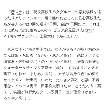
『
恋ステ
』は、現役高校生男女グループの恋愛模様を追
ったリアリティショー。遠く離れたところに住む高校生た
ちが会えるのは3回の週末2日間、合計6日間だけ。それま
でに彼らは恋に落ちるのか？ ピュア恋見届け人は
ゆい
P
（
おかずクラブ
）、
工藤大輝
（
Da-iCE
）だ。
東京女子×北海道男子では、女子が明るさが取り柄のお
てんば娘・永田
杏
（ながた・あん／高3）、恋にオクテな
慎重派・佐野
愛花
（さの・あいか／高3）、好奇心旺盛な
クォーター女子・マリア愛子（高1）、かねまりこと金谷
鞠杏（かねや・まりあ／高2）。男子は高身長色白の爽や
かイケメン・岩田樹（いわた・たつき／高2）と恋に不器
用なマイペース男子・田家柊太朗（たや・とうたろう／高
3）、笑顔が無邪気なクール系男子・笠井琉貴（かさい・
るきや／高3）。