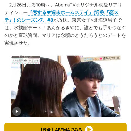
2月26日よる10時～、AbemaTVオリジナル恋愛リアリ
ティショー
『恋する♥週末ホームステイ』(通称『恋ス
テ』) のシーズン7、#8
が放送。東京女子×北海道男子で
は、水族館デート！あんがるきやに、誰とでも手をつなぐ
のかと直球質問。マリアは念願のとうたろうとのデートを
実現させた。
【映像】ABEMAでみる