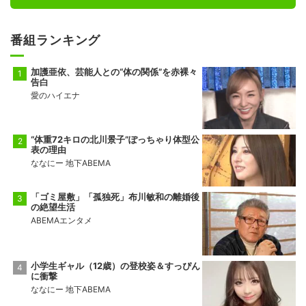
番組ランキング
加護亜依、芸能人との“体の関係”を赤裸々
告白
愛のハイエナ
“体重72キロの北川景子”ぽっちゃり体型公
表の理由
ななにー 地下ABEMA
「ゴミ屋敷」「孤独死」布川敏和の離婚後
の絶望生活
ABEMAエンタメ
小学生ギャル（12歳）の登校姿＆すっぴん
に衝撃
ななにー 地下ABEMA