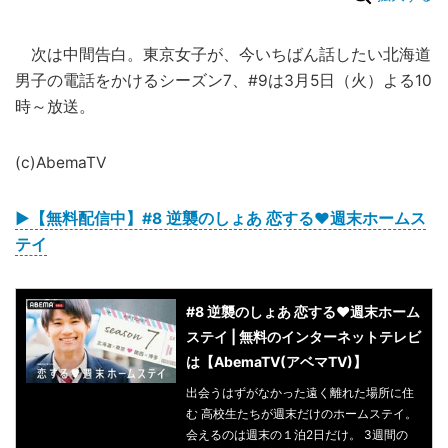
次は中間告白。東京女子が、今いちばん話したい北海道
男子の電話をかけるシーズン7、#9は3月5日（火）よる10
時～放送。
(c)AbemaTV
▶︎【無料配信中】#8 逆襲のしょあ 恋する♥週末ホームス
テイ
#8 逆襲のしょあ 恋する♥週末ホーム
ステイ | 無料のインターネットテレビ
は【AbemaTV(アベマTV)】
出会うはずがなかった遠く離れた場所に住
む 高校生たちが週末だけのホームステイ。
会えるのは週末の１泊2日だけ。 3週間の