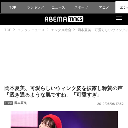
TOP
ランキング
ニュース
スポーツ
アニメ
エン
TOP
エンタメニュース
エンタメ総合
岡本夏美、可愛らしいウィンク
岡本夏美、可愛らしいウィンク姿を披露し称賛の声
「透き通るような肌ですね」「可愛すぎ」
岡本夏美
2019/06/06 17:52