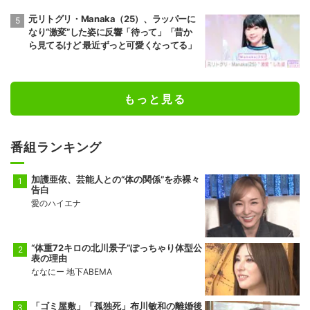
元リトグリ・Manaka（25）、ラッパーに
なり“激変”した姿に反響「待って」「昔か
ら見てるけど 最近ずっと可愛くなってる」
もっと見る
番組ランキング
加護亜依、芸能人との“体の関係”を赤裸々
告白
愛のハイエナ
“体重72キロの北川景子”ぽっちゃり体型公
表の理由
ななにー 地下ABEMA
「ゴミ屋敷」「孤独死」布川敏和の離婚後