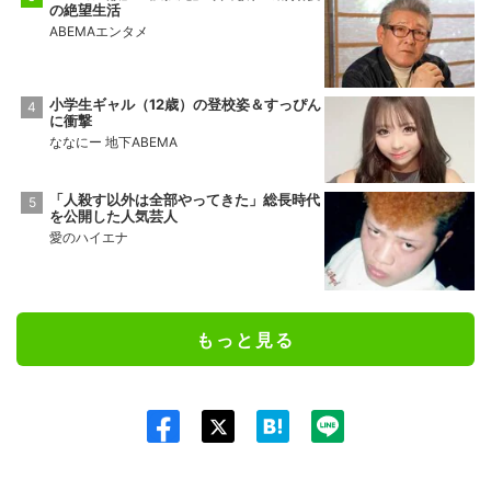
の絶望生活
ABEMAエンタメ
小学生ギャル（12歳）の登校姿＆すっぴん
に衝撃
ななにー 地下ABEMA
「人殺す以外は全部やってきた」総長時代
を公開した人気芸人
愛のハイエナ
もっと見る
Twit
ter