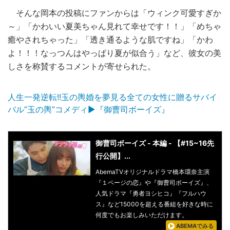
そんな岡本の投稿にファンからは「ウィンク可愛すぎか
～」「かわいい夏美ちゃん見れて幸せです！！」「めちゃ
癒やされちゃった」「透き通るような肌ですね」「かわ
よ！！！なっつんはやっぱり夏が似合う」など、彼女の美
しさを称賛するコメントが寄せられた。
人生一発逆転!!玉の輿婚を夢見る全ての女性に贈るサバイ
バル”玉の輿”コメディ▶︎『御曹司ボーイズ』
御曹司ボーイズ - 本編 - 【#15~16先
行公開】...
AbemaTVオリジナルドラマ橋本環奈主演
『１ページの恋』や『御曹司ボーイズ』、
人気ドラマ『勇者ヨシヒコ』『フルハウ
ス』など15000を超える番組を好きな時に
何度でもお楽しみいただけます。
ABEMAでみる