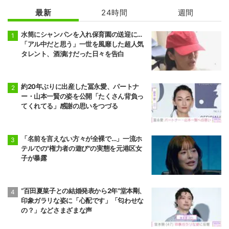
最新
24時間
週間
水筒にシャンパンを入れ保育園の送迎に…
「アル中だと思う」一世を風靡した超人気
タレント、酒漬けだった日々を告白
約20年ぶりに出産した冨永愛、パートナ
ー・山本一賢の姿を公開「たくさん背負っ
てくれてる」感謝の思いをつづる
「名前を言えない方々が全裸で…」一流ホ
テルでの"権力者の遊び"の実態を元港区女
子が暴露
“百田夏菜子との結婚発表から2年”堂本剛、
印象ガラリな姿に「心配です」「匂わせな
の？」などさまざまな声