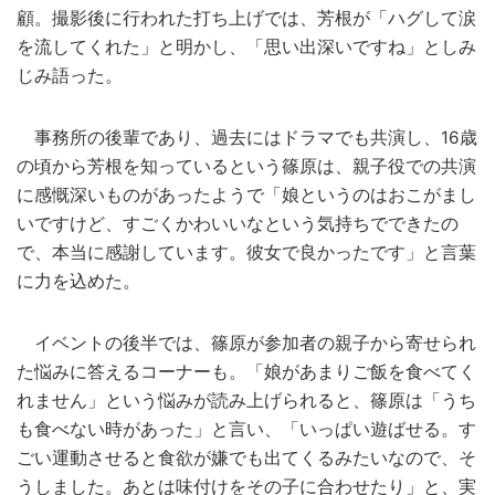
顧。撮影後に行われた打ち上げでは、芳根が「ハグして涙
を流してくれた」と明かし、「思い出深いですね」としみ
じみ語った。
事務所の後輩であり、過去にはドラマでも共演し、16歳
の頃から芳根を知っているという篠原は、親子役での共演
に感慨深いものがあったようで「娘というのはおこがまし
いですけど、すごくかわいいなという気持ちでできたの
で、本当に感謝しています。彼女で良かったです」と言葉
に力を込めた。
イベントの後半では、篠原が参加者の親子から寄せられ
た悩みに答えるコーナーも。「娘があまりご飯を食べてく
れません」という悩みが読み上げられると、篠原は「うち
も食べない時があった」と言い、「いっぱい遊ばせる。す
ごい運動させると食欲が嫌でも出てくるみたいなので、そ
うしました。あとは味付けをその子に合わせたり」と、実