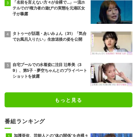
「名前を言えない方々が全裸で…」一流ホ
テルでの"権力者の遊び"の実態を元港区女
子が暴露
タトゥーが話題・あいみょん（31）「気合
でお風呂入りたい」生放送後の姿を公開
自宅プールでの水着姿に注目 辻希美（3
9）、第5子・夢空ちゃんとのプライベート
ショットを披露
もっと見る
番組ランキング
加護亜依、芸能人との“体の関係”を赤裸々