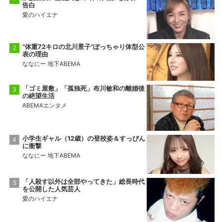
告白
愛のハイエナ
“体重72キロの北川景子”ぽっちゃり体型公
表の理由
ななにー 地下ABEMA
「ゴミ屋敷」「孤独死」布川敏和の離婚後
の絶望生活
ABEMAエンタメ
小学生ギャル（12歳）の登校姿＆すっぴん
に衝撃
ななにー 地下ABEMA
「人殺す以外は全部やってきた」総長時代
を公開した人気芸人
愛のハイエナ