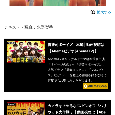
拡大する
テキスト・写真：水野梨香
御曹司ボーイズ - 本編 | 動画視聴は
【Abemaビデオ(AbemaTV)】
AbemaTVオリジナルドラマ橋本環奈主演
『１ページの恋』や『御曹司ボーイズ』、
人気ドラマ『勇者ヨシヒコ』『フルハウ
ス』など15000を超える番組を好きな時に
何度でもお楽しみいただけます。
ABEMAでみる
カメラを止めるな!スピンオフ『ハリ
ウッド大作戦!』 | 動画視聴は【Abe