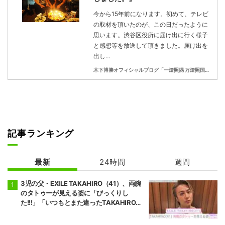
今から15年前になります。初めて、テレビ
の取材を頂いたのが、この日だったように
思います。渋谷区役所に届け出に行く様子
と感想等を放送して頂きました。届け出を
出し…
木下博勝オフィシャルブログ「一燈照隅 万燈照国」Powered by Ameba
記事ランキング
最新
24時間
週間
3児の父・EXILE TAKAHIRO（41）、両腕
のタトゥーが見える姿に「びっくりし
た!!!」「いつもとまた違ったTAKAHIROさ
ん」などの反響