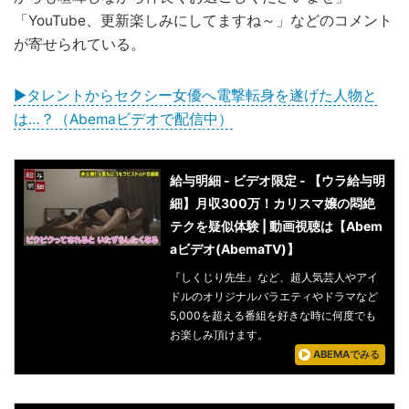
「YouTube、更新楽しみにしてますね～」などのコメント
が寄せられている。
▶︎タレントからセクシー女優へ電撃転身を遂げた人物と
は…？（Abemaビデオで配信中）
給与明細 - ビデオ限定 - 【ウラ給与明
細】月収300万！カリスマ嬢の悶絶
テクを疑似体験 | 動画視聴は【Abem
aビデオ(AbemaTV)】
『しくじり先生』など、超人気芸人やアイ
ドルのオリジナルバラエティやドラマなど
5,000を超える番組を好きな時に何度でも
お楽しみ頂けます。
ABEMAでみる