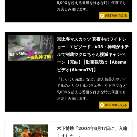
5,000を超える番組を好きな時に何度でも
お楽しみ頂けます。
ABEMAでみる
恵比寿マスカッツ 真夜中のワイドシ
ョー - エピソード - #38：神崎がホテ
ルで制裁♡クロちゃん撲滅キャンペ
ーン【完結】 | 動画視聴は【Abema
ビデオ(AbemaTV)】
『しくじり先生』など、超人気芸人やアイ
ドルのオリジナルバラエティやドラマなど
5,000を超える番組を好きな時に何度でも
お楽しみ頂けます。
ABEMAでみる
木下博勝『2004年6月17日に、入籍
しました。』