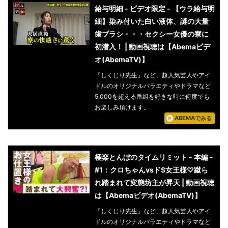
給与明細 - ビデオ限定 - 【ウラ給与明
細】染み付いた白い液体、謎の大量
歯ブラシ・・・セクシー女優の寮に
初潜入！ | 動画視聴は【Abemaビデ
オ(AbemaTV)】
『しくじり先生』など、超人気芸人やアイ
ドルのオリジナルバラエティやドラマなど
5,000を超える番組を好きな時に何度でも
お楽しみ頂けます。
ABEMAでみる
極楽とんぼのタイムリミット - 本編 -
#1：クロちゃんvsドS女王様♡蹴ら
れ踏まれて変態坊主が昇天 | 動画視聴
は【Abemaビデオ(AbemaTV)】
『しくじり先生』など、超人気芸人やアイ
ドルのオリジナルバラエティやドラマなど