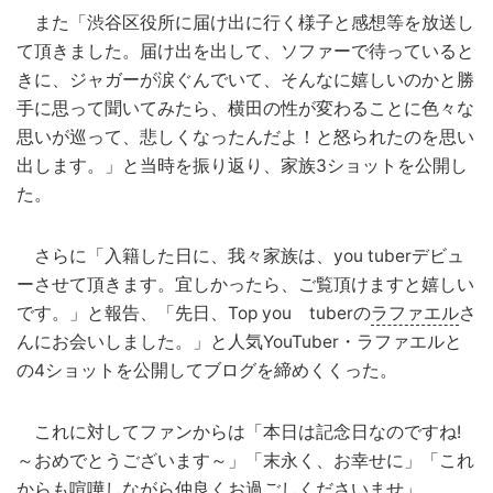
また「渋谷区役所に届け出に行く様子と感想等を放送し
て頂きました。届け出を出して、ソファーで待っていると
きに、ジャガーが涙ぐんでいて、そんなに嬉しいのかと勝
手に思って聞いてみたら、横田の性が変わることに色々な
思いが巡って、悲しくなったんだよ！と怒られたのを思い
出します。」と当時を振り返り、家族3ショットを公開し
た。
さらに「入籍した日に、我々家族は、you tuberデビュ
ーさせて頂きます。宜しかったら、ご覧頂けますと嬉しい
です。」と報告、「先日、Top you tuberの
ラファエル
さ
んにお会いしました。」と人気YouTuber・ラファエルと
の4ショットを公開してブログを締めくくった。
これに対してファンからは「本日は記念日なのですね!
～おめでとうございます～」「末永く、お幸せに」「これ
からも喧嘩しながら仲良くお過ごしくださいませ」