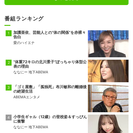
番組ランキング
加護亜依、芸能人との“体の関係”を赤裸々
告白
愛のハイエナ
“体重72キロの北川景子”ぽっちゃり体型公
表の理由
ななにー 地下ABEMA
「ゴミ屋敷」「孤独死」布川敏和の離婚後
の絶望生活
ABEMAエンタメ
小学生ギャル（12歳）の登校姿＆すっぴん
に衝撃
ななにー 地下ABEMA