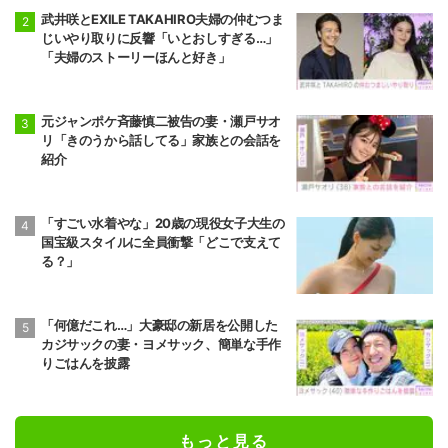
武井咲とEXILE TAKAHIRO夫婦の仲むつま
じいやり取りに反響「いとおしすぎる…」
「夫婦のストーリーほんと好き」
元ジャンポケ斉藤慎二被告の妻・瀬戸サオ
リ「きのうから話してる」家族との会話を
紹介
「すごい水着やな」20歳の現役女子大生の
国宝級スタイルに全員衝撃「どこで支えて
る？」
「何億だこれ…」大豪邸の新居を公開した
カジサックの妻・ヨメサック、簡単な手作
りごはんを披露
もっと見る