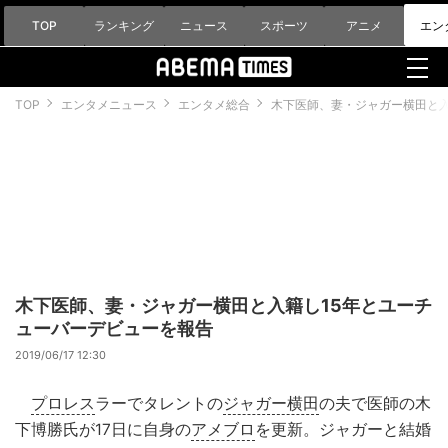
TOP
ランキング
ニュース
スポーツ
アニメ
エン
TOP
エンタメニュース
エンタメ総合
木下医師、妻・ジャガー横田と入
木下医師、妻・ジャガー横田と入籍し15年とユーチ
ューバーデビューを報告
2019/06/17 12:30
プロレス
ラーでタレントの
ジャガー横田
の夫で医師の木
下博勝氏が17日に自身の
アメブロ
を更新。ジャガーと結婚