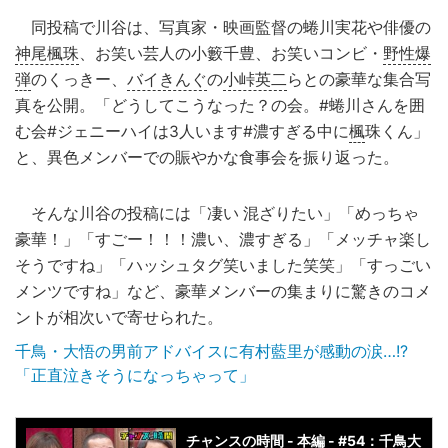
同投稿で川谷は、写真家・映画監督の蜷川実花や俳優の
神尾楓珠
、お笑い芸人の小籔千豊、お笑いコンビ・
野性爆
弾
のくっきー、
バイきんぐ
の
小峠英二
らとの豪華な集合写
真を公開。「どうしてこうなった？の会。#蜷川さんを囲
む会#ジェニーハイは3人います#濃すぎる中に
楓
珠くん」
と、異色メンバーでの賑やかな食事会を振り返った。
そんな川谷の投稿には「凄い 混ざりたい」「めっちゃ
豪華！」「すごー！！！濃い、濃すぎる」「メッチャ楽し
そうですね」「ハッシュタグ笑いました笑笑」「すっごい
メンツですね」など、豪華メンバーの集まりに驚きのコメ
ントが相次いで寄せられた。
千鳥・大悟の男前アドバイスに有村藍里が感動の涙…!?
「正直泣きそうになっちゃって」
チャンスの時間 - 本編 - #54：千鳥大