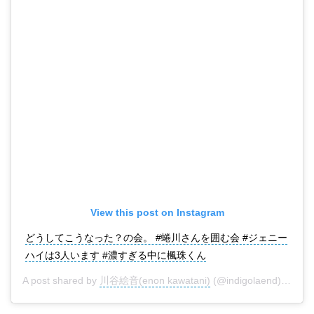
View this post on Instagram
どうしてこうなった？の会。 #蜷川さんを囲む会 #ジェニー
ハイは3人います #濃すぎる中に楓珠くん
A post shared by
川谷絵音(enon kawatani)
(@indigolaend) on
Jul