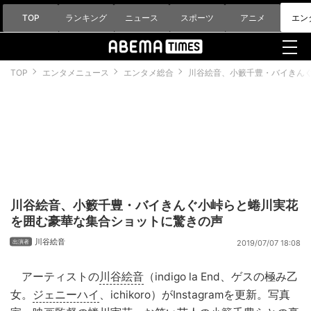
TOP
ランキング
ニュース
スポーツ
アニメ
エン
TOP
エンタメニュース
エンタメ総合
川谷絵音、小籔千豊・バイきん
川谷絵音、小籔千豊・バイきんぐ小峠らと蜷川実花
を囲む豪華な集合ショットに驚きの声
川谷絵音
2019/07/07 18:08
アーティストの
川谷絵音
（indigo la End、ゲスの極み乙
女。
ジェニーハイ
、ichikoro）がInstagramを更新。写真