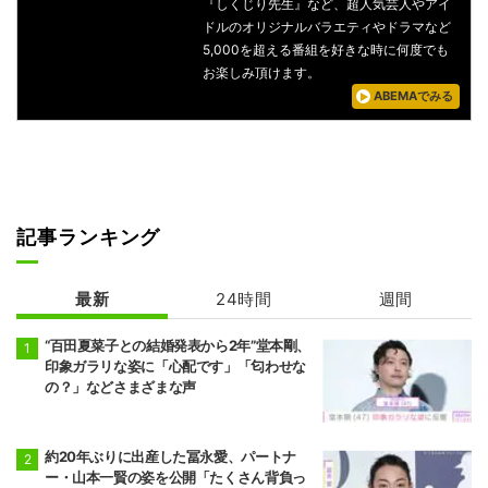
『しくじり先生』など、超人気芸人やアイ
ドルのオリジナルバラエティやドラマなど
5,000を超える番組を好きな時に何度でも
お楽しみ頂けます。
ABEMAでみる
記事ランキング
最新
24時間
週間
“百田夏菜子との結婚発表から2年”堂本剛、
印象ガラリな姿に「心配です」「匂わせな
の？」などさまざまな声
約20年ぶりに出産した冨永愛、パートナ
ー・山本一賢の姿を公開「たくさん背負っ