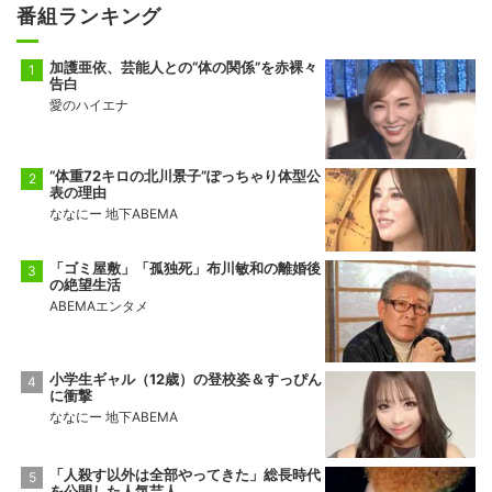
番組ランキング
加護亜依、芸能人との“体の関係”を赤裸々
告白
愛のハイエナ
“体重72キロの北川景子”ぽっちゃり体型公
表の理由
ななにー 地下ABEMA
「ゴミ屋敷」「孤独死」布川敏和の離婚後
の絶望生活
ABEMAエンタメ
小学生ギャル（12歳）の登校姿＆すっぴん
に衝撃
ななにー 地下ABEMA
「人殺す以外は全部やってきた」総長時代
を公開した人気芸人