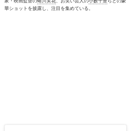
家・映画監督の
蜷川実花
、お笑い芸人の
小籔千豊
らとの豪
華ショットを披露し、注目を集めている。