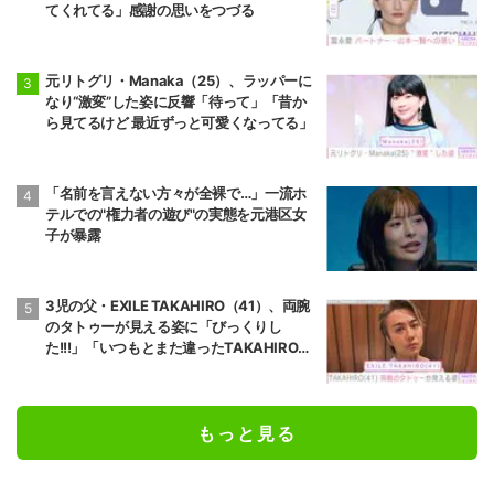
てくれてる」感謝の思いをつづる
元リトグリ・Manaka（25）、ラッパーに
なり“激変”した姿に反響「待って」「昔か
ら見てるけど 最近ずっと可愛くなってる」
「名前を言えない方々が全裸で…」一流ホ
テルでの"権力者の遊び"の実態を元港区女
子が暴露
3児の父・EXILE TAKAHIRO（41）、両腕
のタトゥーが見える姿に「びっくりし
た!!!」「いつもとまた違ったTAKAHIROさ
ん」などの反響
もっと見る