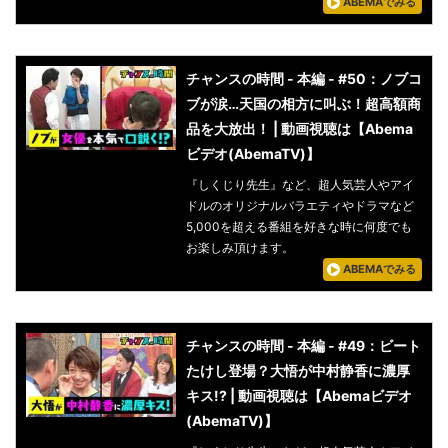
ABEMAでみる
チャンスの時間 - 本編 - #50：ノブコ
ブが涙…天国の相方に叫ぶ！超高額商
品を大放出！ | 動画視聴は【Abema
ビデオ(AbemaTV)】
『しくじり先生』など、超人気芸人やアイ
ドルのオリジナルバラエティやドラマなど
5,000を超える番組を好きな時に何度でも
お楽しみ頂けます。
ABEMAでみる
チャンスの時間 - 本編 - #49：ビート
たけし登場？大悟が中村静香に濃厚
キス!? | 動画視聴は【Abemaビデオ
(AbemaTV)】