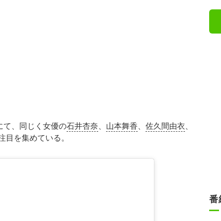
amにて、同じく女優の
石井杏奈
、
山本舞香
、
佐久間由衣
、
注目を集めている。
番