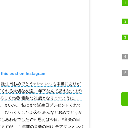
 this post on Instagram
 誕生日おめでとう✨✨✨ いつも本当にありが
てくれる大切な友達。 年下なんて思えないよ💦
ろしくね😊 素敵な21歳となりますように…！
、まいか。 私にまで誕生日プレゼントくれて
！ びっくりしたよ😭✨ みんなとおめでとうが
しあわせでした💕✨ 思えば今日、#音楽の日
てますが、 １年前の音楽の日は チアダンメンバ