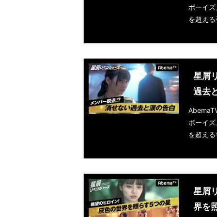
ボーイズ
を超える
星屑
過去
Abem
ボーイズ
を超える
星屑
界を