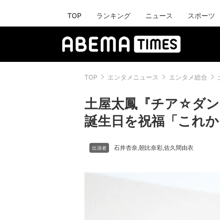
TOP
ランキング
ニュース
スポーツ
TOP
エンタメニュース
エンタメ総合
土屋太鳳『チア☆ダン
誕生日を祝福「これ
石井杏奈
朝比奈彩
佐久間由衣
,
,