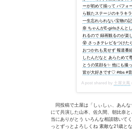
ーが初めて揃って パフォ
ら観たステージのキラキラ
一生忘れられない宝物の記憶
奈 ちゃんがE-girlsさ
れるので 録画観るのが楽し
😵 さっきテレビをつけ
おつかれも見せず 報道番組
したんだなと あらためて
とうの笑顔を✨ 他にも撮
皆が大好きです♡ #tbs #
A post shared by
土屋太鳳
同投稿で土屋は「しぃしぃ、あんな
にて共演した山本、佐久間、朝比奈と
当にありがとう いろんな相談聴いて
っとずっとよろしくね 素敵な21歳と