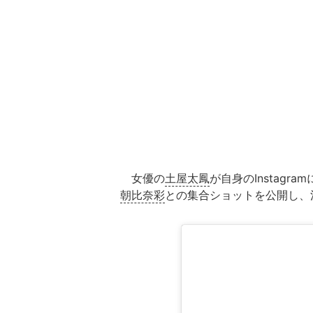
女優の
土屋太鳳
が自身のInstagr
朝比奈彩
との集合ショットを公開し、