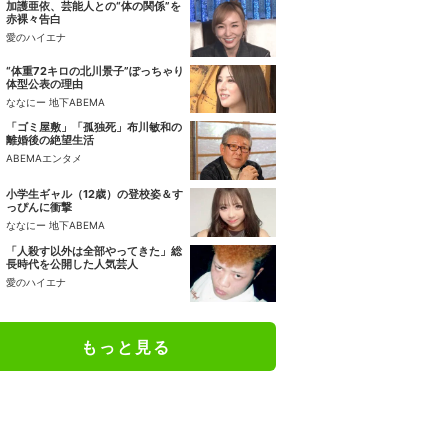
加護亜依、芸能人との“体の関係”を
赤裸々告白
愛のハイエナ
“体重72キロの北川景子”ぽっちゃり
体型公表の理由
ななにー 地下ABEMA
「ゴミ屋敷」「孤独死」布川敏和の
離婚後の絶望生活
ABEMAエンタメ
小学生ギャル（12歳）の登校姿＆す
っぴんに衝撃
ななにー 地下ABEMA
「人殺す以外は全部やってきた」総
長時代を公開した人気芸人
愛のハイエナ
もっと見る