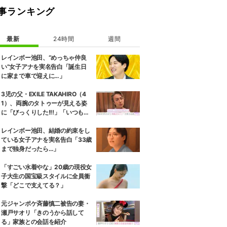
事ランキング
最新
24時間
週間
レインボー池田、“めっちゃ仲良
い”女子アナを実名告白「誕生日
に家まで車で迎えに…」
3児の父・EXILE TAKAHIRO（4
1）、両腕のタトゥーが見える姿
に「びっくりした!!!」「いつもと
また違ったTAKAHIROさん」など
の反響
レインボー池田、結婚の約束をし
ている女子アナを実名告白「33歳
まで独身だったら…」
「すごい水着やな」20歳の現役女
子大生の国宝級スタイルに全員衝
撃「どこで支えてる？」
元ジャンポケ斉藤慎二被告の妻・
瀬戸サオリ「きのうから話して
る」家族との会話を紹介