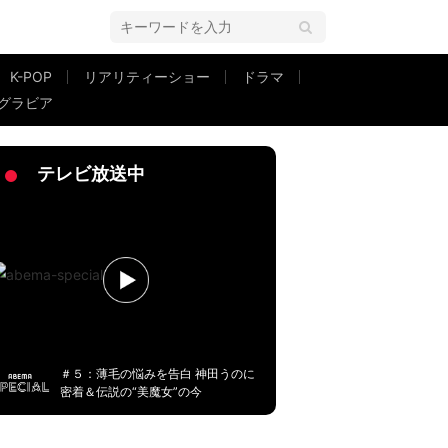
K-POP
リアリティーショー
ドラマ
グラビア
らもずっとよろしくね」
テレビ放送中
＃５：薄毛の悩みを告白 神田うのに
密着＆伝説の“美魔女”の今