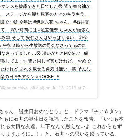
ーマンスを披露できた日でした😳 皆で舞台袖か
、 ステージから観た観客の方々のキラキラ、
です😊 今年は #伊原六花 ちゃん、 #石井杏
んとして、 深い時間には #足立佳奈 ちゃんが頑張ら
み😍 そして 安住さんはやっぱり凄い…😵😵
たら 午後２時から生放送の司会なさってるのに
なさってました…😵 凄いかたとMCをご一緒
尊敬してます✨ 皆と同じ写真だけれど、 おめで
ったけれど あれを載せる勇気は無い…笑 そんな
音楽の日 #チアダン #ROCKETS
(@taotsuchiya_official) on
Jul 13, 2019 at 7:57am PDT
ちゃん、誕生日おめでとう」と、ドラマ『チア☆ダン』
ともに石井の誕生日を祝福したことを報告。「いつも本
くれる大切な友達。年下なんて思えないよ これからもず
なりますように…！」と、石井への思いを綴っている。