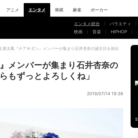
アニメ
エンタメ
将棋
麻雀
ポーカー
エンタメ総合
バラエティ
映画
音楽
HIPHOP
土屋太鳳『チア☆ダン』メンバーが集まり石井杏奈の誕生日を祝福「これか
』メンバーが集まり石井杏奈の
からもずっとよろしくね」
2019/07/14 19:36