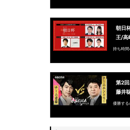
朝日
王/
持ち時間
第2回
藤井
優勝する