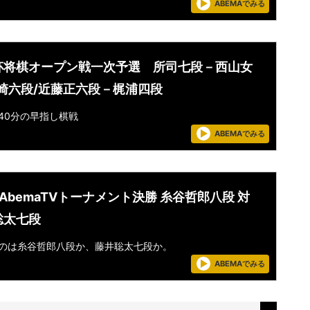
ABEMAでみる
杯将棋オープン戦一次予選 所司七段－西山女
高崎六段/近藤正六段－梶浦四段
40分の早指し棋戦
ABEMAでみる
AbemaTVトーナメント決勝 糸谷哲郎八段 対
聡太七段
のは糸谷哲郎八段か、藤井聡太七段か。
ABEMAでみる