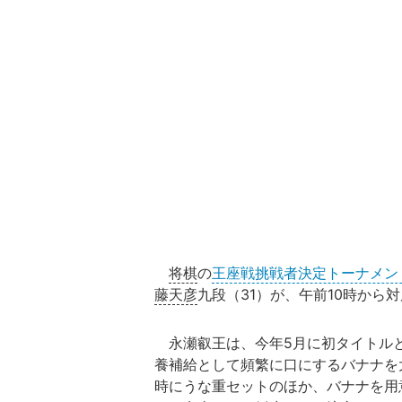
将棋
の
王座戦挑戦者決定トーナメン
藤天彦
九段（31）が、午前10時から
永瀬叡王は、今年5月に初タイトル
養補給として頻繁に口にするバナナを
時にうな重セットのほか、バナナを用