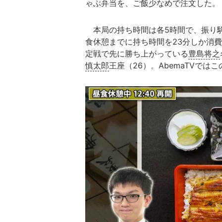
ゃぶ弁当を、ご飯少なめで注文した。
本局の持ち時間は各5時間で、振り
食休憩までに持ち時間を23分しか消
定戦で先に勝ち上がっている
豊島将之
慎太郎
王座（26）。AbemaTVで