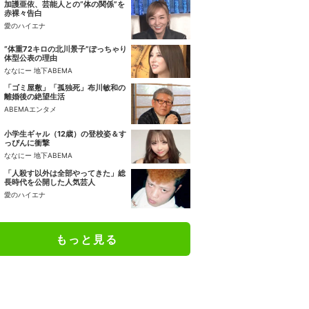
加護亜依、芸能人との“体の関係”を
赤裸々告白
愛のハイエナ
“体重72キロの北川景子”ぽっちゃり
体型公表の理由
ななにー 地下ABEMA
「ゴミ屋敷」「孤独死」布川敏和の
離婚後の絶望生活
ABEMAエンタメ
小学生ギャル（12歳）の登校姿＆す
っぴんに衝撃
ななにー 地下ABEMA
「人殺す以外は全部やってきた」総
長時代を公開した人気芸人
愛のハイエナ
もっと見る