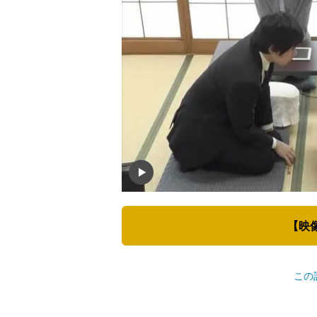
【映
この