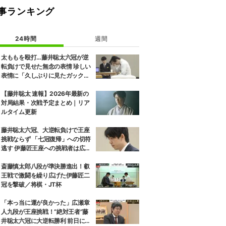
事ランキング
24時間
週間
太ももを殴打…藤井聡太六冠が逆
転負けで見せた無念の表情 珍しい
表情に「久しぶりに見たガック
し」「すごいため息」の声
【藤井聡太 速報】2026年最新の
対局結果・次戦予定まとめ｜リア
ルタイム更新
藤井聡太六冠、大逆転負けで王座
挑戦ならず 「七冠復帰」への切符
逃す 伊藤匠王座への挑戦者は広瀬
章人九段に決定
斎藤慎太郎八段が準決勝進出！叡
王戦で激闘を繰り広げた伊藤匠二
冠を撃破／将棋・JT杯
「本っ当に運が良かった」広瀬章
人九段が王座挑戦！“絶対王者”藤
井聡太六冠に大逆転勝利 前日には