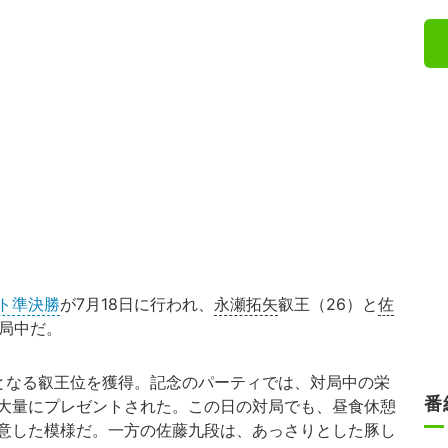
ト準決勝
が7月18日に行われ、
永瀬拓矢
叡王（26）と
佐
対局中だ。
となる叡王位を獲得。記念のパーティでは、対局中の栄
番
大量にプレゼントされた。この日の対局でも、昼食休憩
意した模様だ。一方の佐藤九段は、あっさりとした豚し