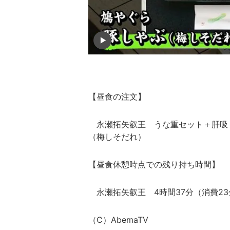
【昼食の注文】
永瀬拓矢叡王 うな重セット＋肝吸＋
（梅しそだれ）
【昼食休憩時点での残り持ち時間】
永瀬拓矢叡王 4時間37分（消費23
（C）AbemaTV