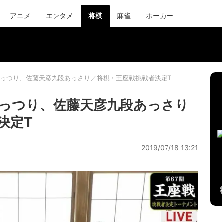
アニメ
エンタメ
将棋
麻雀
ポーカー
っつり、佐藤天彦九段あっさり／将棋・王座戦挑戦者決定T
っつり、佐藤天彦九段あっさり
決定T
2019/07/18 13:21