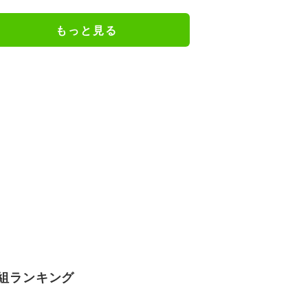
「子どもとケンカした」パパの顔
も
もっと見る
組ランキング