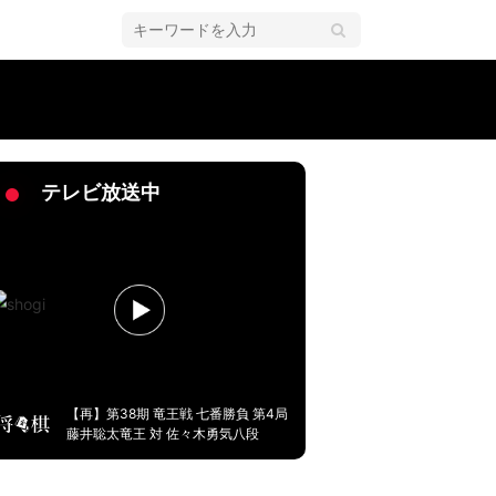
テレビ放送中
【再】第38期 竜王戦 七番勝負 第4局
藤井聡太竜王 対 佐々木勇気八段