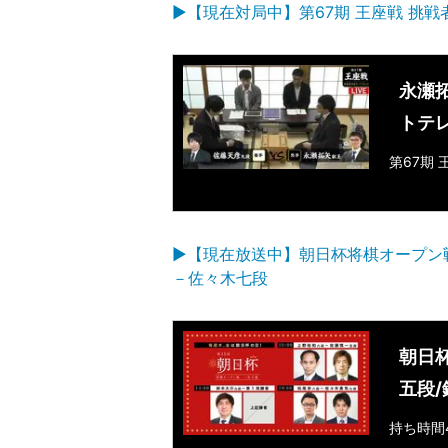
▶【現在対局中】第67期 王座戦 挑戦
永瀬
トテレ
第67期
▶【現在放送中】朝日杯将棋オープン
－佐々木七段
朝日
五段
持ち時間