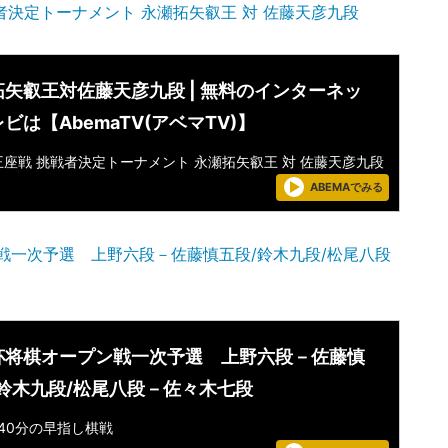
者決定トーナメント 永瀬拓矢叡王 対 佐藤天彦九段
拓矢叡王対佐藤天彦九段 | 無料のインターネッ
ビは【AbemaTV(アベマTV)】
 王座戦 挑戦者決定トーナメント 永瀬拓矢叡王 対 佐藤天彦九段
ABEMAでみる
戦一次予選 上野六段－佐藤慎五段/鈴木九段/松尾八段
杯将棋オープン戦一次予選 上野六段－佐藤慎
/鈴木九段/松尾八段－佐々木七段
40分の早指し棋戦