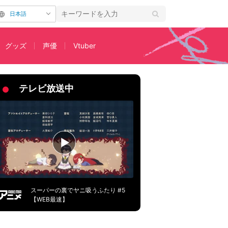
日本語
グッズ
声優
Vtuber
たち
テレビ放送中
スーパーの裏でヤニ吸うふたり #5
【WEB最速】