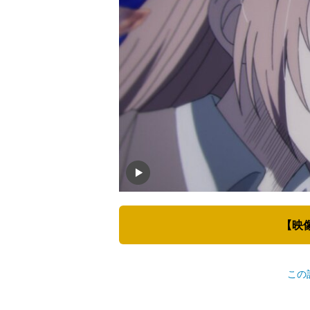
【映
この