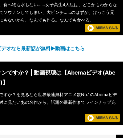
、食べ物も水もない……女子高生4人組は、どこかもわからな
でソウナンしてしまい、大ピンチ……のはずが、けっこう元
にもないから、なんでも作る。なんでも食べる。
ABEMAでみる
ビデオなら最新話が無料▶︎動画はこちら
ンですか？ | 動画視聴は【Abemaビデオ(Abe
V)】
ですか？を見るなら世界最速無料アニメ数No.1のAbemaビデ
対に見たいあの名作から、話題の最新作までラインナップ充
ABEMAでみる