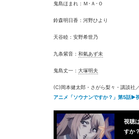
鬼島ほまれ：Ｍ･Ａ･Ｏ
鈴森明日香：河野ひより
天谷睦：安野希世乃
九条紫音：
和氣あず未
鬼島丈一：
大塚明夫
(C)岡本健太郎・さがら梨々・講談社
アニメ「ソウナンですか？」第5話▶︎
視聴
すか？