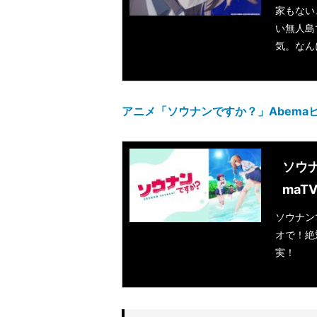
家もない
い無人島
気。なん
アニメ「ソウナンですか？」Abema
ソウナ
maT
ソウナン
オで！絶
実！