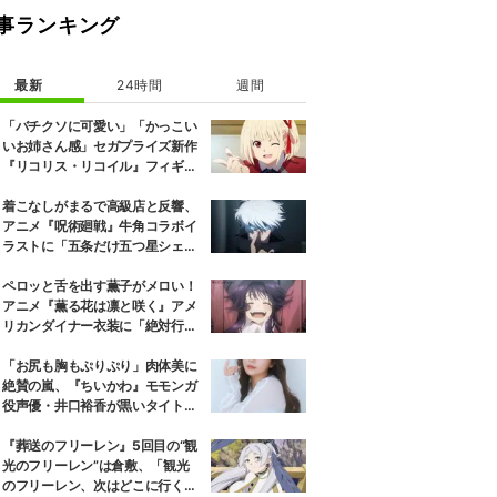
事ランキング
最新
24時間
週間
「バチクソに可愛い」「かっこい
いお姉さん感」セガプライズ新作
『リコリス・リコイル』フィギュ
ア解禁に反響続々
着こなしがまるで高級店と反響、
アニメ『呪術廻戦』牛角コラボイ
ラストに「五条だけ五つ星シェ
フ」
ペロッと舌を出す薫子がメロい！
アニメ『薫る花は凛と咲く』アメ
リカンダイナー衣装に「絶対行き
ます」の声
「お尻も胸もぷりぷり」肉体美に
絶賛の嵐、『ちいかわ』モモンガ
役声優・井口裕香が黒いタイトウ
ェアのトレーニング風景公開
『葬送のフリーレン』5回目の“観
光のフリーレン”は倉敷、「観光
のフリーレン、次はどこに行くの