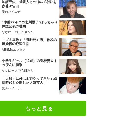
加護亜依、芸能人との“体の関係”を
赤裸々告白
愛のハイエナ
“体重72キロの北川景子”ぽっちゃり
体型公表の理由
ななにー 地下ABEMA
「ゴミ屋敷」「孤独死」布川敏和の
離婚後の絶望生活
ABEMAエンタメ
小学生ギャル（12歳）の登校姿＆す
っぴんに衝撃
ななにー 地下ABEMA
「人殺す以外は全部やってきた」総
長時代を公開した人気芸人
愛のハイエナ
もっと見る