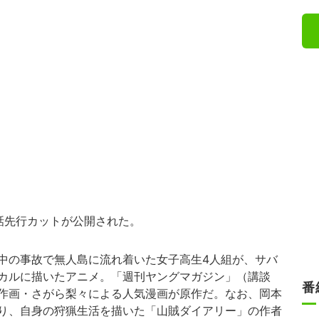
話先行カットが公開された。
中の事故で無人島に流れ着いた女子高生4人組が、サバ
カルに描いたアニメ。「週刊ヤングマガジン」（講談
番
作画・さがら梨々による人気漫画が原作だ。なお、岡本
り、自身の狩猟生活を描いた「山賊ダイアリー」の作者