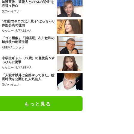
加護亜依、芸能人との“体の関係”を
赤裸々告白
愛のハイエナ
“体重72キロの北川景子”ぽっちゃり
体型公表の理由
ななにー 地下ABEMA
「ゴミ屋敷」「孤独死」布川敏和の
離婚後の絶望生活
ABEMAエンタメ
小学生ギャル（12歳）の登校姿＆す
っぴんに衝撃
ななにー 地下ABEMA
「人殺す以外は全部やってきた」総
長時代を公開した人気芸人
愛のハイエナ
もっと見る