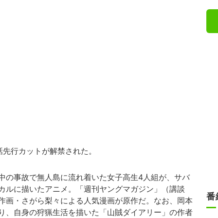
話先行カットが解禁された。
中の事故で無人島に流れ着いた女子高生4人組が、サバ
カルに描いたアニメ。「週刊ヤングマガジン」（講談
番
作画・さがら梨々による人気漫画が原作だ。なお、岡本
り、自身の狩猟生活を描いた「山賊ダイアリー」の作者