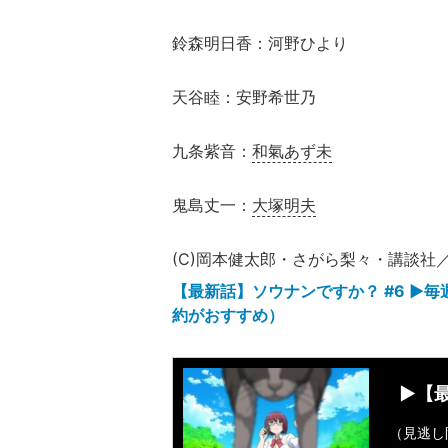
鈴森明日香：河野ひより
天谷睦：安野希世乃
九条紫音：
和氣あず未
鬼島丈一：
大塚明夫
(C)岡本健太郎・さがら梨々・講談社
【最新話】ソウナンですか？ #6 ▶︎
約がおすすめ）
▶︎【
（見逃し