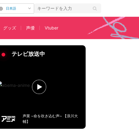
日本語
グッズ
声優
Vtuber
カットが解禁
テレビ放送中
声業 ~命を吹き込む声~ 【浪川大
輔】