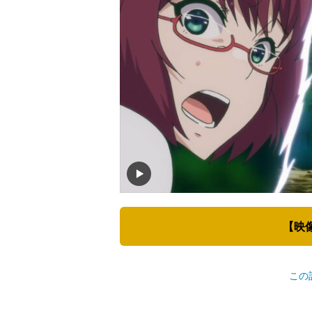
【映
この