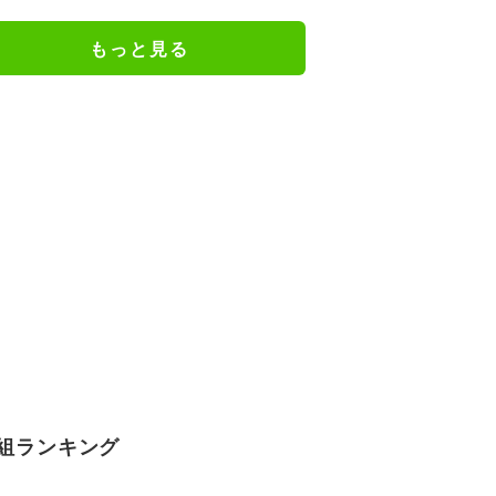
L』第5話エンドカード公開
もっと見る
組ランキング