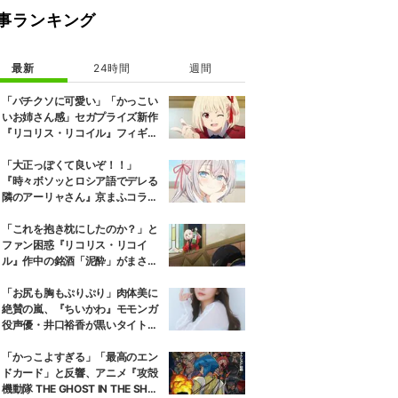
事ランキング
最新
24時間
週間
「バチクソに可愛い」「かっこい
いお姉さん感」セガプライズ新作
『リコリス・リコイル』フィギュ
ア解禁に反響続々
「大正っぽくて良いぞ！！」
『時々ボソッとロシア語でデレる
隣のアーリャさん』京まふコラボ
の特別衣装ビジュアルに絶賛の声
「これを抱き枕にしたのか？」と
ファン困惑『リコリス・リコイ
ル』作中の銘酒「泥酔」がまさか
の一升瓶サイズの抱き枕に
「お尻も胸もぷりぷり」肉体美に
絶賛の嵐、『ちいかわ』モモンガ
役声優・井口裕香が黒いタイトウ
ェアのトレーニング風景公開
「かっこよすぎる」「最高のエン
ドカード」と反響、アニメ『攻殻
機動隊 THE GHOST IN THE SHEL