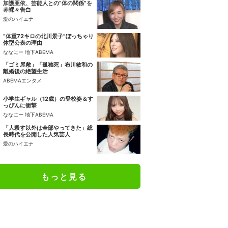
加護亜依、芸能人との“体の関係”を
赤裸々告白
愛のハイエナ
“体重72キロの北川景子”ぽっちゃり
体型公表の理由
ななにー 地下ABEMA
「ゴミ屋敷」「孤独死」布川敏和の
離婚後の絶望生活
ABEMAエンタメ
小学生ギャル（12歳）の登校姿＆す
っぴんに衝撃
ななにー 地下ABEMA
「人殺す以外は全部やってきた」総
長時代を公開した人気芸人
愛のハイエナ
もっと見る