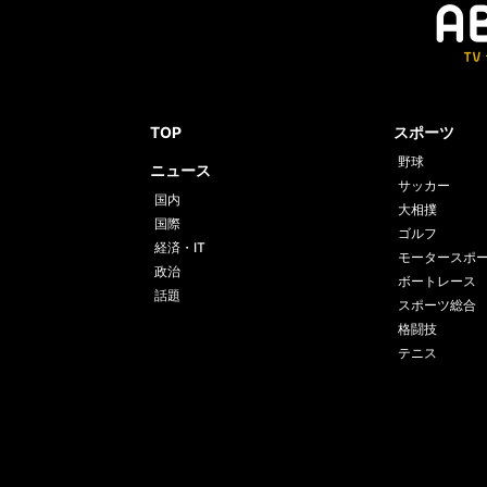
TOP
スポーツ
野球
ニュース
サッカー
国内
大相撲
国際
ゴルフ
経済・IT
モータースポ
政治
ボートレース
話題
スポーツ総合
格闘技
テニス