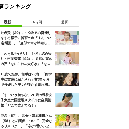
事ランキング
最新
24時間
週間
辻希美（39）、中2次男の荷造り
をする様子に賛否の声「すんごい
過保護…」「全部ママが準備して
くれるんだ」
「わぁ!!おっきい!!」いきものがか
り・吉岡聖恵（42）、近影に驚き
の声「なにこれ…大好き」「なん
か親近感が」
15歳で妊娠。相手は27歳…「停学
中に友達に紹介され」交際1ヶ月
で妊娠した美女が明かす馴れ初め
に「だいぶ危ねーよ！」小森純も
絶句
「すごい水着やな」20歳の現役女
子大生の国宝級スタイルに全員衝
撃「どこで支えてる？」
亜希（57）、元夫・清原和博さん
（58）との関係について「完全な
るリスペクト」「今が1番いいよ