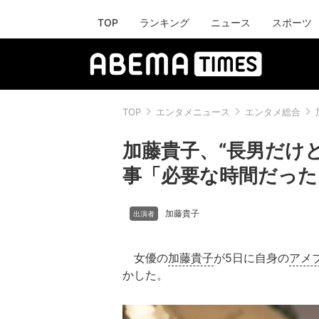
TOP
ランキング
ニュース
スポーツ
TOP
エンタメニュース
エンタメ総合
加藤貴子、“長男だけ
事「必要な時間だった
加藤貴子
女優の
加藤貴子
が5日に自身の
アメ
かした。