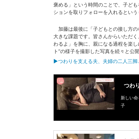
褒める」という時間のことで、子ども
ションを取りフォローを入れるという
加藤は最後に「子どもとの接し方の
大きな課題です。皆さんからいただく
わるよ」を胸に、親になる過程を楽し
ト”の様子を撮影した写真を続々と公
▶︎つわりを支える夫、夫婦の二人三脚
つわ
新しい命
子