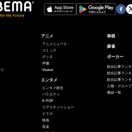
Face
Twi
book
er
アニメ
将棋
アニメニュース
麻雀
コミック
ポーカー
グッズ
声優
総合記事ランキ
ーツ
Vtuber
総合記事ランキ
エンタメ
総合記事ランキ
人物・グループ
エンタメ総合
番組一覧
バラエティ
K-POP
リアリティーショー
ドラマ
映画
音楽