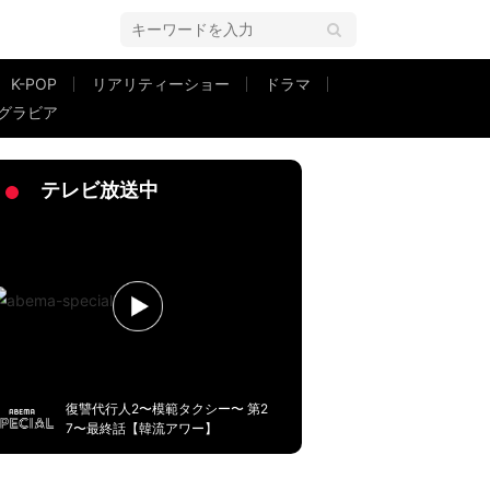
K-POP
リアリティーショー
ドラマ
グラビア
と、実感」
テレビ放送中
復讐代行人2〜模範タクシー〜 第2
7〜最終話【韓流アワー】