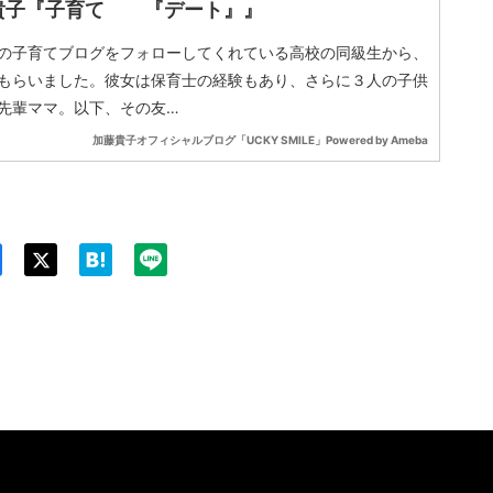
貴子『子育て 『デート』』
の子育てブログをフォローしてくれている高校の同級生から、
もらいました。彼女は保育士の経験もあり、さらに３人の子供
先輩ママ。以下、その友…
加藤貴子オフィシャルブログ「UCKY SMILE」Powered by Ameba
Twit
ter