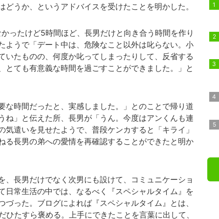
はどうか、というアドバイスを受けたことを明かした。
かったけど5時間ほど、長男だけと向き合う時間を作り
たようで「デート中は、危険なこと以外は叱らない。小
ていたものの、何度か叱ってしまったりして、反省する
、とても有意義な時間を過ごすことができました。」と
要な時間だったと、実感しました。」とのことで帰り道
うね」と伝えた所、長男が「うん。今度はアンくんも連
の気遣いを見せたようで、普段ケンカすると「キライ」
ねる長男の弟への愛情を再確認することができたと明か
を、長男だけでなく次男にも設けて、コミュニケーショ
て日常生活の中では、なるべく『スペシャルタイム』を
つづった。ブログによれば『スペシャルタイム』とは、
ただひたすら褒める。上手にできたことを言葉に出して、