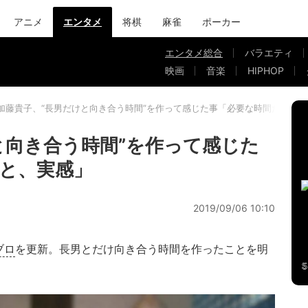
アニメ
エンタメ
将棋
麻雀
ポーカー
エンタメ総合
バラエティ
映画
音楽
HIPHOP
加藤貴子、“長男だけと向き合う時間”を作って感じた事「必要な時間だった
と向き合う時間”を作って感じた
と、実感」
2019/09/06 10:10
ブロ
を更新。長男とだけ向き合う時間を作ったことを明