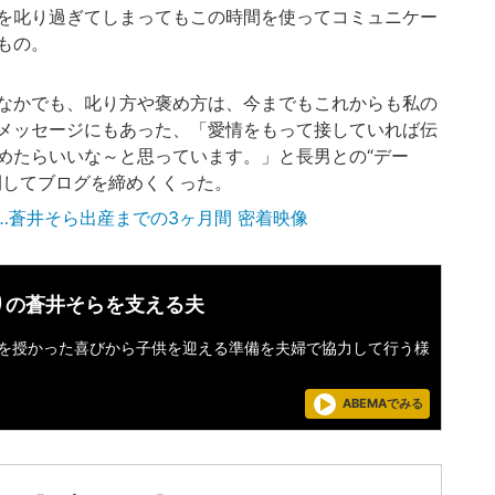
を叱り過ぎてしまってもこの時間を使ってコミュニケー
もの。
なかでも、叱り方や褒め方は、今までもこれからも私の
メッセージにもあった、「愛情をもって接していれば伝
めたらいいな～と思っています。」と長男との“デー
開してブログを締めくくった。
…蒼井そら出産までの3ヶ月間 密着映像
りの蒼井そらを支える夫
を授かった喜びから子供を迎える準備を夫婦で協力して行う様
ABEMAでみる