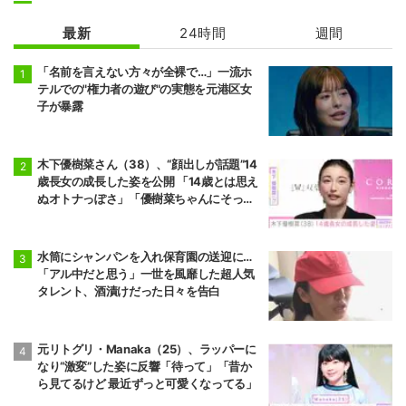
最新
24時間
週間
「名前を言えない方々が全裸で…」一流ホ
テルでの"権力者の遊び"の実態を元港区女
子が暴露
木下優樹菜さん（38）、“顔出しが話題”14
歳長女の成長した姿を公開 「14歳とは思え
ぬオトナっぽさ」「優樹菜ちゃんにそっく
りすぎる」など反響
水筒にシャンパンを入れ保育園の送迎に…
「アル中だと思う」一世を風靡した超人気
タレント、酒漬けだった日々を告白
元リトグリ・Manaka（25）、ラッパーに
なり“激変”した姿に反響「待って」「昔か
ら見てるけど 最近ずっと可愛くなってる」