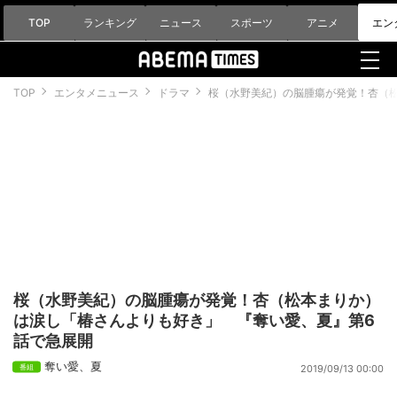
TOP
ランキング
ニュース
スポーツ
アニメ
エン
TOP
エンタメニュース
ドラマ
桜（水野美紀）の脳腫瘍が発覚！杏（
桜（水野美紀）の脳腫瘍が発覚！杏（松本まりか）
は涙し「椿さんよりも好き」 『奪い愛、夏』第6
話で急展開
奪い愛、夏
2019/09/13 00:00