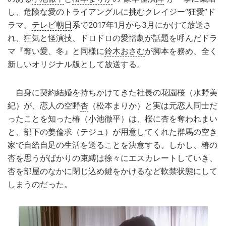
し、危険な愛のトライアングルに挑むクレイジー“狂愛”ド
ラマ。
テレビ朝日
系で2017年1月から3月にかけて放送さ
れ、狂気と怪演技、ドロドロの愛憎劇が話題を呼んだドラ
マ『奪い愛、冬』と同様に
鈴木おさむ
が脚本を務め、全く
新しいオリジナル版として放送する。
自身に契約結婚を持ちかけてきた社長の花園桜（水野美
紀）が、恋人の空野
杏
（松本まりか）と実は元恋人同士だ
ったことを知った椿（小池徹平）は、桜に杏を奪われまい
と、部下の姜倫求（テジュ）が用意してくれた群馬の空き
家で自給自足の生活を送ることを決意する。しかし、椿の
杏を思うがばかりの束縛は徐々にエスカレートしていき、
杏を部屋のなかに閉じ込め鍵をかけるなど軟禁状態にして
しまうのだった。