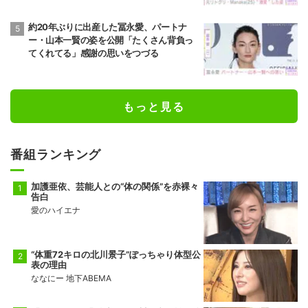
約20年ぶりに出産した冨永愛、パートナ
ー・山本一賢の姿を公開「たくさん背負っ
てくれてる」感謝の思いをつづる
もっと見る
番組ランキング
加護亜依、芸能人との“体の関係”を赤裸々
告白
愛のハイエナ
“体重72キロの北川景子”ぽっちゃり体型公
表の理由
ななにー 地下ABEMA