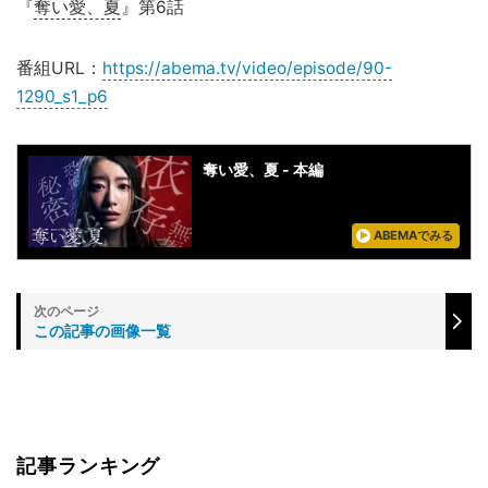
『
奪い愛、夏
』第6話
番組URL：
https://abema.tv/video/episode/90-
1290_s1_p6
奪い愛、夏 - 本編
ABEMAでみる
この記事の画像一覧
記事ランキング