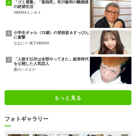
「ゴミ屋敷」「孤独死」布川敏和の離婚後
の絶望生活
ABEMAエンタメ
小学生ギャル（12歳）の登校姿＆すっぴん
に衝撃
ななにー 地下ABEMA
「人殺す以外は全部やってきた」総長時代
を公開した人気芸人
愛のハイエナ
もっと見る
フォトギャラリー