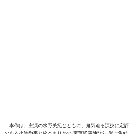
本作は、主演の水野美紀とともに、鬼気迫る演技に定評
のある
小池徹平
と
松本まりか
の"豪華怪演
陣
"が一挙に集結