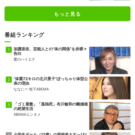
もっと見る
番組ランキング
加護亜依、芸能人との“体の関係”を赤裸々
告白
愛のハイエナ
“体重72キロの北川景子”ぽっちゃり体型公
表の理由
ななにー 地下ABEMA
「ゴミ屋敷」「孤独死」布川敏和の離婚後
の絶望生活
ABEMAエンタメ
小学生ギャル（12歳）の登校姿＆すっぴん