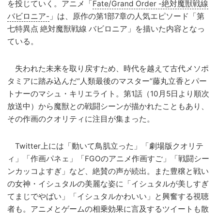
を投じていく。アニメ「
Fate/Grand Order -絶対魔獣戦線
バビロニア-
」は、原作の第1部7章の人気エピソード「第
七特異点 絶対魔獣戦線 バビロニア」を描いた内容となっ
ている。
失われた未来を取り戻すため、時代を越えて古代メソポ
タミアに踏み込んだ“人類最後のマスター”藤丸立香とパー
トナーのマシュ・キリエライト。第1話（10月5日より順次
放送中）から魔獣との戦闘シーンが描かれたこともあり、
その作画のクオリティに注目が集まった。
Twitter上には「動いて鳥肌立った」「劇場版クオリテ
ィ」「作画パネェ」「FGOのアニメ作画すご」「戦闘シー
ンカッコよすぎ」など、絶賛の声が続出。また豊穣と戦い
の女神・イシュタルの美麗な姿に「イシュタルが美しすぎ
てまじでやばい」「イシュタルかわいい」と興奮する視聴
者も。アニメとゲームの相乗効果に言及するツイートも散