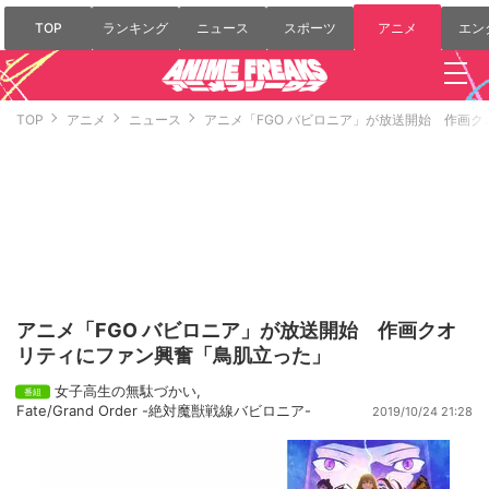
TOP
ランキング
ニュース
スポーツ
アニメ
エン
TOP
アニメ
ニュース
アニメ「FGO バビロニア」が放送開始 作画
アニメ「FGO バビロニア」が放送開始 作画クオ
リティにファン興奮「鳥肌立った」
女子高生の無駄づかい
,
Fate/Grand Order -絶対魔獣戦線バビロニア-
2019/10/24 21:28