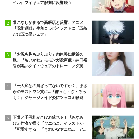
イル』フィギュア解禁に反響続々
着こなしがまるで高級店と反響、アニメ
『呪術廻戦』牛角コラボイラストに「五条
だけ五つ星シェフ」
「お尻も胸もぷりぷり」肉体美に絶賛の
嵐、『ちいかわ』モモンガ役声優・井口裕
香が黒いタイトウェアのトレーニング風景
公開
「一人変なの混ざってないですか？」まさ
かのラストワン賞に…『ぼっち・ざ・ろっ
く！』ジャージメイド姿にツッコミ殺到
下着と千円札がこぼれ落ちる！『みなみ
け』作者が描く『ヤニねこ』イラストが
「可愛すぎる」「きれいなヤニねこ」と反
響