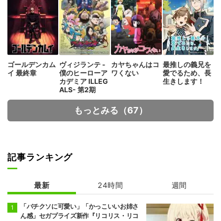
ゴールデンカム
ヴィジランテ -
カヤちゃんはコ
最推しの義兄を
イ 最終章
僕のヒーローア
ワくない
愛でるため、長
カデミア ILLEG
生きします！
ALS- 第2期
もっとみる（67）
記事ランキング
最新
24時間
週間
「バチクソに可愛い」「かっこいいお姉さ
ん感」セガプライズ新作『リコリス・リコ