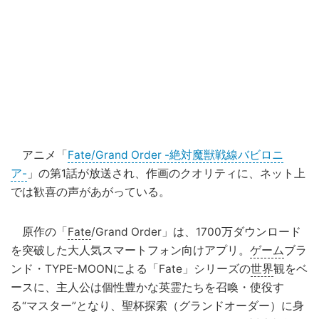
アニメ「
Fate/Grand Order -絶対魔獣戦線バビロニ
ア-
」の第1話が放送され、作画のクオリティに、ネット上
では歓喜の声があがっている。
原作の「
Fate
/Grand Order」は、1700万ダウンロード
を突破した大人気スマートフォン向けアプリ。
ゲーム
ブラ
ンド・TYPE-MOONによる「Fate」シリーズの
世界
観をベ
ースに、主人公は個性豊かな英霊たちを召喚・使役す
る“マスター”となり、聖杯探索（グランドオーダー）に身