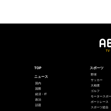
TOP
スポーツ
野球
ニュース
サッカー
国内
大相撲
国際
ゴルフ
経済・IT
モータースポ
政治
ボートレース
話題
スポーツ総合