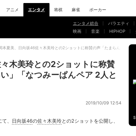
アニメ
エンタメ
将棋
麻雀
ポーカー
エンタメ総合
バラエティ
映画
音楽
HIPHOP
岡本夏美、日向坂46佐々木美玲との2ショットに称賛の声「たまらんかわいい
佐々木美玲との2ショットに称賛
い」「なつみーぱんペア 2人と
2019/10/09 12:54
mにて、
日向坂46
の
佐々木美玲
との2ショットを公開し、