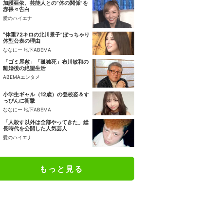
加護亜依、芸能人との“体の関係”を
赤裸々告白
愛のハイエナ
“体重72キロの北川景子”ぽっちゃり
体型公表の理由
ななにー 地下ABEMA
「ゴミ屋敷」「孤独死」布川敏和の
離婚後の絶望生活
ABEMAエンタメ
小学生ギャル（12歳）の登校姿＆す
っぴんに衝撃
ななにー 地下ABEMA
「人殺す以外は全部やってきた」総
長時代を公開した人気芸人
愛のハイエナ
もっと見る