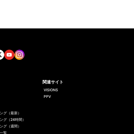
tt
Yout
Insta
ube
gram
関連サイト
VISIONS
PPV
ング（最新）
ング（24時間）
ング（週間）
一覧