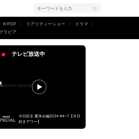
K-POP
リアリティーショー
ドラマ
グラビア
」「なつみーぱんペア 2人とも大好き」
テレビ放送中
今日好き 夏休み編2024 #4~7【今日
好きアワー】