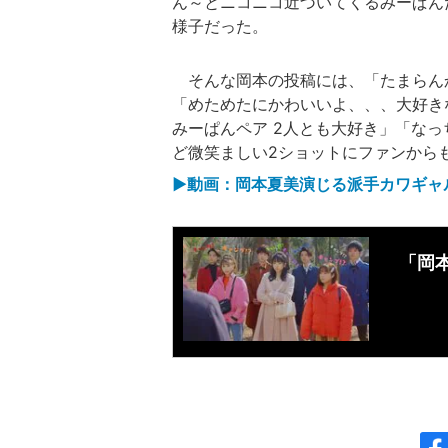
ん～とニコニコ近づいてくるみーぱん
様子だった。
そんな岡本の投稿には、「たまらん
「めためたにかわいいよ、、、大好き
みーぱんペア 2人とも大好き」「な
ど微笑ましい2ショットにファンから
▶︎動画：岡本夏美演じる派手カワギ
「岡