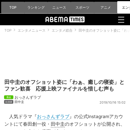
TOP
ランキング
ニュース
スポーツ
アニメ
エン
TOP
エンタメニュース
エンタメ総合
田中圭のオフショット姿に「わ
田中圭のオフショット姿に「わぁ、癒しの寝姿」と
ファン歓喜 応援上映ファイナルを惜しむ声も
おっさんずラブ
田中圭
2019/10/16 15:02
人気ドラマ『
おっさんずラブ
』の公式Instagramアカウ
ントにて春田創一役・
田中圭
のオフショットが公開され、