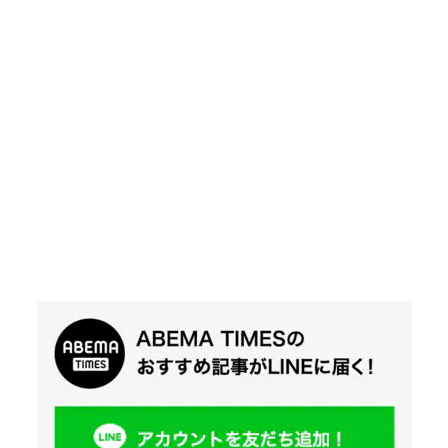
Twit
ter