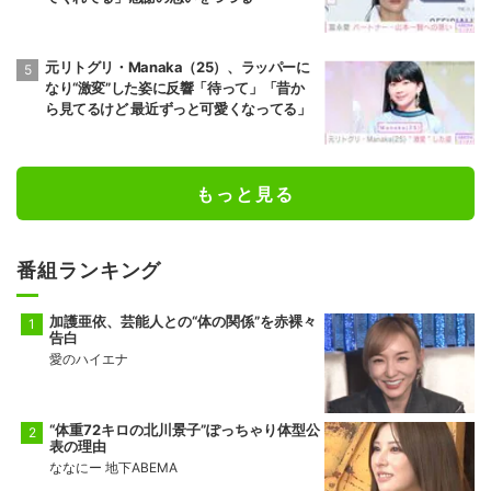
元リトグリ・Manaka（25）、ラッパーに
なり“激変”した姿に反響「待って」「昔か
ら見てるけど 最近ずっと可愛くなってる」
もっと見る
番組ランキング
加護亜依、芸能人との“体の関係”を赤裸々
告白
愛のハイエナ
“体重72キロの北川景子”ぽっちゃり体型公
表の理由
ななにー 地下ABEMA