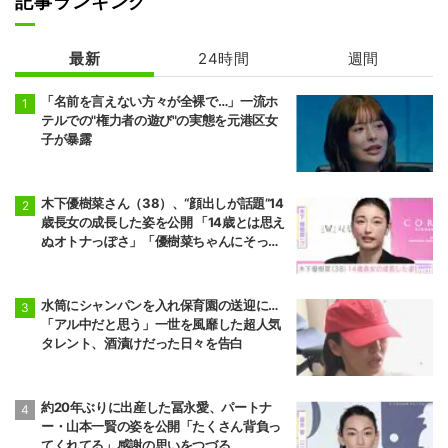
記事ランキング
最新
24時間
週間
「名前を言えない方々が全裸で…」一流ホ
テルでの"権力者の遊び"の実態を元港区女
子が暴露
木下優樹菜さん（38）、“顔出しが話題”14
歳長女の成長した姿を公開 「14歳とは思え
ぬオトナっぽさ」「優樹菜ちゃんにそっく
りすぎる」など反響
水筒にシャンパンを入れ保育園の送迎に…
「アル中だと思う」一世を風靡した超人気
タレント、酒漬けだった日々を告白
約20年ぶりに出産した冨永愛、パートナ
ー・山本一賢の姿を公開「たくさん背負っ
てくれてる」感謝の思いをつづる