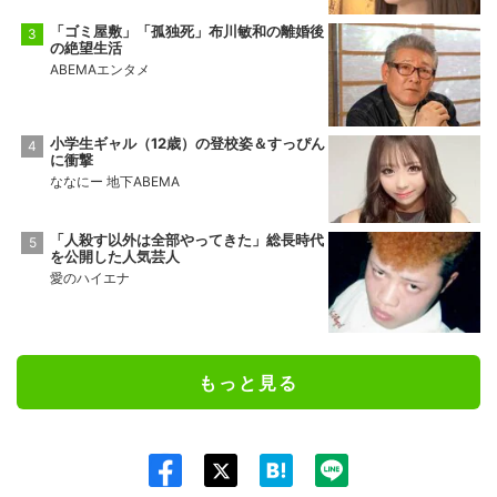
「ゴミ屋敷」「孤独死」布川敏和の離婚後
の絶望生活
ABEMAエンタメ
小学生ギャル（12歳）の登校姿＆すっぴん
に衝撃
ななにー 地下ABEMA
「人殺す以外は全部やってきた」総長時代
を公開した人気芸人
愛のハイエナ
もっと見る