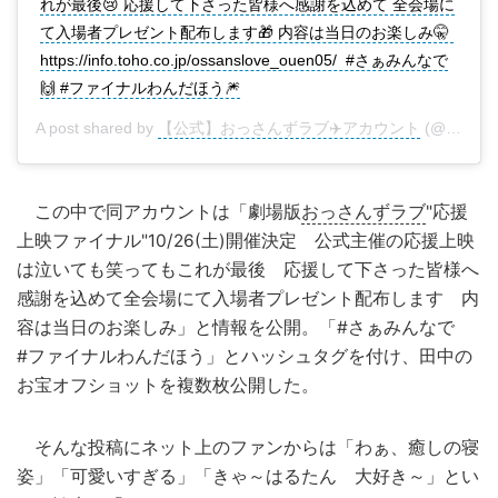
れが最後😢 応援して下さった皆様へ感謝を込めて 全会場に
て入場者プレゼント配布します🎁 内容は当日のお楽しみ🤫
https://info.toho.co.jp/ossanslove_ouen05/‬ #さぁみんなで
🙌 #ファイナルわんだほう🎆
A post shared by
【公式】おっさんずラブ✈️アカウント
(@ossanslove) on
この中で同アカウントは「劇場版
おっさんずラブ
"応援
上映ファイナル"10/26(土)開催決定 公式主催の応援上映
は泣いても笑ってもこれが最後 応援して下さった皆様へ
感謝を込めて全会場にて入場者プレゼント配布します 内
容は当日のお楽しみ」と情報を公開。「#さぁみんなで
#ファイナルわんだほう」とハッシュタグを付け、田中の
お宝オフショットを複数枚公開した。
そんな投稿にネット上のファンからは「わぁ、癒しの寝
姿」「可愛いすぎる」「きゃ～はるたん 大好き～」とい